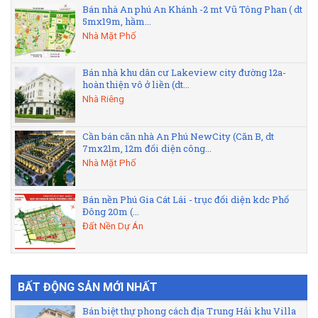
Bán nhà An phú An Khánh -2 mt Vũ Tông Phan ( dt
5mx19m, hầm...
Nhà Mặt Phố
Bán nhà khu dân cư Lakeview city đường 12a-
hoàn thiện vô ở liền (dt...
Nhà Riêng
Cần bán căn nhà An Phú NewCity (Căn B, dt
7mx21m, 12m đối diện công...
Nhà Mặt Phố
Bán nền Phú Gia Cát Lái - trục đối diện kdc Phố
Đông 20m (...
Đất Nền Dự Án
BẤT ĐỘNG SẢN MỚI NHẤT
Bán biệt thự phong cách địa Trung Hải khu Villa