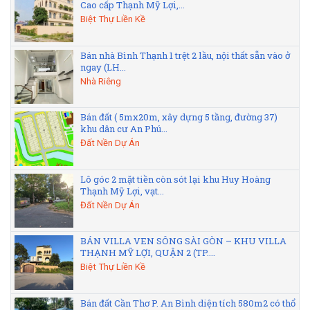
Cao cấp Thạnh Mỹ Lợi,...
Biệt Thự Liền Kề
Bán nhà Bình Thạnh 1 trệt 2 lầu, nội thất sẵn vào ở
ngay (LH...
Nhà Riêng
Bán đất ( 5mx20m, xây dựng 5 tầng, đường 37)
khu dân cư An Phú...
Đất Nền Dự Án
Lô góc 2 mặt tiền còn sót lại khu Huy Hoàng
Thạnh Mỹ Lợi, vạt...
Đất Nền Dự Án
BÁN VILLA VEN SÔNG SÀI GÒN – KHU VILLA
THẠNH MỸ LỢI, QUẬN 2 (TP....
Biệt Thự Liền Kề
Bán đất Cần Thơ P. An Bình diện tích 580m2 có thổ