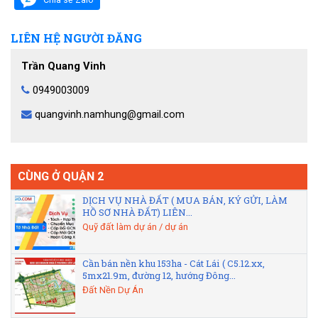
LIÊN HỆ NGƯỜI ĐĂNG
Trần Quang Vinh
0949003009
quangvinh.namhung@gmail.com
CÙNG Ở QUẬN 2
DỊCH VỤ NHÀ ĐẤT ( MUA BÁN, KÝ GỬI, LÀM
HỒ SƠ NHÀ ĐẤT) LIÊN...
Quỹ đất làm dự án / dự án
Cần bán nền khu 153ha - Cát Lái ( C5.12.xx,
5mx21.9m, đường 12, hướng Đông...
Đất Nền Dự Án