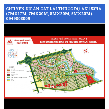
CHUYÊN DỰ ÁN CÁT LÁI THUỘC DỰ ÁN 153HA
(7MX17M, 7MX20M, 8MX20M, 5MX20M).
0949003009