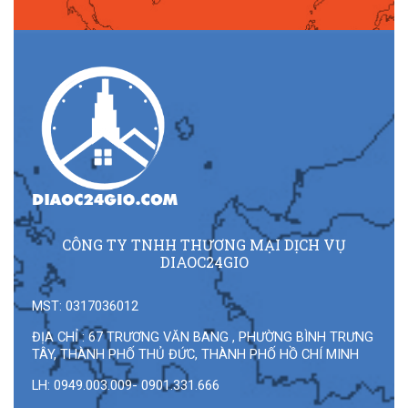
CÔNG TY TNHH THƯƠNG MẠI DỊCH VỤ
DIAOC24GIO
MST: 0317036012
ĐỊA CHỈ : 67 TRƯƠNG VĂN BANG , PHƯỜNG BÌNH TRƯNG
TÂY, THÀNH PHỐ THỦ ĐỨC, THÀNH PHỐ HỒ CHÍ MINH
LH: 0949.003.009- 0901.331.666