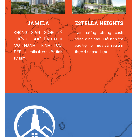
JAMILA
ESTELLA HEIGHTS
T
KHÔNG GIAN SỐNG LÝ
Tận hưởng phong cách
TƯỞNG - KHỞI ĐẦU CHO
sống đỉnh cao. Trải nghiệm
MỌI HÀNH TRÌNH TƯƠI
các tiện ích mua sắm và ẩm
n
ĐẸP Jamila được kết tinh
thực đa dạng. Lựa...
n
từ tâm...
n