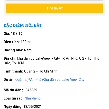
ĐẶC ĐIỂM NỔI BẬT
Giá:
18.8 Tỷ
2
Diện tích:
139m
Hướng nhà:
Nam
Địa chỉ:
khu dân cư LakeView - City , P. An Phú, Q.2 - Tp. Thủ
Đức, Tp.HCM
Tỉnh thành:
Quận 2 - Hồ Chí Minh
Dự án:
Quận 2(P.An Phú)Khu dân cư Lake View City
Mã tin đăng:
045339
Loại tin rao:
Nhà Riêng
Ngày đăng:
18/05/2021