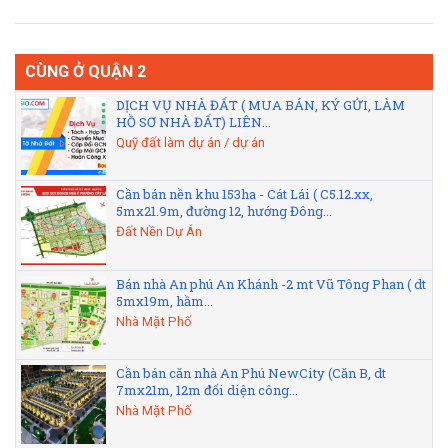
CÙNG Ở QUẬN 2
DỊCH VỤ NHÀ ĐẤT ( MUA BÁN, KÝ GỬI, LÀM
HỒ SƠ NHÀ ĐẤT) LIÊN...
Quỹ đất làm dự án / dự án
Cần bán nền khu 153ha - Cát Lái ( C5.12.xx,
5mx21.9m, đường 12, hướng Đông...
Đất Nền Dự Án
Bán nhà An phú An Khánh -2 mt Vũ Tông Phan ( dt
5mx19m, hầm...
Nhà Mặt Phố
Cần bán căn nhà An Phú NewCity (Căn B, dt
7mx21m, 12m đối diện công...
Nhà Mặt Phố