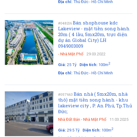
Địa chỉ:
Thủ Đức - Hồ Chí Minh
Bán shophouse kdc
#048216
Lakeview - mặt tiền song hành
20m ( 4 lầu, 5mx20m, trực diện
dự án Global City) LH
0949003009
-
Nhà Mặt Phố
29.03.2022
2
Giá:
25 Tỷ
Diện tích:
100m
Địa chỉ:
Thủ Đức - Hồ Chí Minh
Bán nhà ( 5mx20m, nhà
#057663
thô) mặt tiền song hành - khu
lakeview city , P. An Phú, Tp.Thủ
Đức;
Nhà Đất Bán
-
Nhà Mặt Phố
11.03.2025
2
Giá:
29.5 Tỷ
Diện tích:
100m