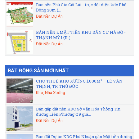
Bán nền Phú Gia Cát Lái - trục đối diện kdc Phố
Đông 20m (...
Đất Nền Dự Án
BÁN NỀN 2 MẶT TIỀN KHU DÂN CƯ HÀ ĐÔ -
THẠNH MỸ LỢI (...
Đất Nền Dự Án
BẤT ĐỘNG SẢN MỚI NHẤT
CHO THUÊ KHO XƯỞNG 1.000M² – LÊ VĂN
THỊNH, TP. THỦ ĐỨC
Kho, Nhà Xưởng
Bán gấp đất nền KDC Sở Văn Hóa Thông Tin
đường Liên Phường Q9 giá...
Đất Nền Dự Án
Bán đất Dự án KDC Phú Nhuận gần Mặt tiền đường