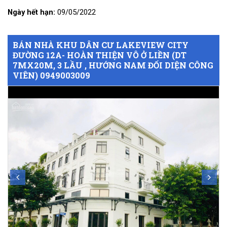
Ngày hết hạn:
09/05/2022
BÁN NHÀ KHU DÂN CƯ LAKEVIEW CITY
ĐƯỜNG 12A- HOÀN THIỆN VÔ Ở LIỀN (DT
7MX20M, 3 LẦU , HƯỚNG NAM ĐỐI DIỆN CÔNG
VIÊN) 0949003009