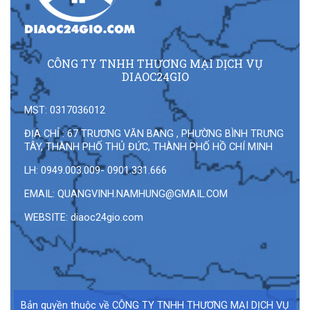
CÔNG TY TNHH THƯƠNG MẠI DỊCH VỤ
DIAOC24GIO
MST: 0317036012
ĐỊA CHỈ : 67 TRƯƠNG VĂN BANG , PHƯỜNG BÌNH TRƯNG
TÂY, THÀNH PHỐ THỦ ĐỨC, THÀNH PHỐ HỒ CHÍ MINH
LH: 0949.003.009- 0901.331.666
EMAIL:
QUANGVINH.NAMHUNG@GMAIL.COM
WEBSITE: diaoc24gio.com
Bản quyền thuộc về CÔNG TY TNHH THƯƠNG MẠI DỊCH VỤ