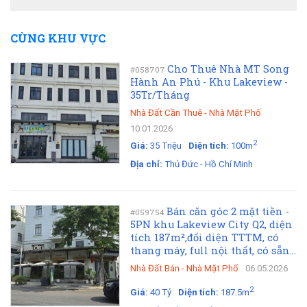
CÙNG KHU VỰC
Cho Thuê Nhà MT Song
#058707
Hành An Phú - Khu Lakeview -
35Tr/Tháng
Nhà Đất Cần Thuê
-
Nhà Mặt Phố
10.01.2026
2
Giá:
35 Triệu
Diện tích:
100m
Địa chỉ:
Thủ Đức - Hồ Chí Minh
Bán căn góc 2 mặt tiền -
#059754
5PN khu Lakeview City Q2, diện
tích 187m²,đối diện TTTM, có
thang máy, full nội thất, có sẵn...
Nhà Đất Bán
-
Nhà Mặt Phố
06.05.2026
2
Giá:
40 Tỷ
Diện tích:
187.5m