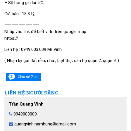
– Sổ hong giu lai :5%;
Giá bán : 18.8 tỷ;
——————————-
Nhấp vào link để biết vị trí trên google map
https://
Liên hệ : 0949.003.009 Mr Vinh
( Nhận ký gửi đất nền, nhà , biệt thự, căn hộ quận 2, quận 9..)
Chia sẻ Zalo
LIÊN HỆ NGƯỜI ĐĂNG
Trần Quang Vinh
0949003009
quangvinh.namhung@gmail.com