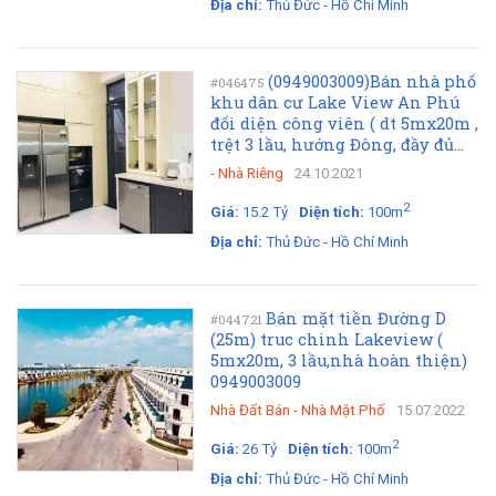
Địa chỉ:
Thủ Đức - Hồ Chí Minh
(0949003009)Bán nhà phố
#046475
khu dân cư Lake View An Phú
đối diện công viên ( dt 5mx20m ,
trệt 3 lầu, hướng Đông, đầy đủ...
-
Nhà Riêng
24.10.2021
2
Giá:
15.2 Tỷ
Diện tích:
100m
Địa chỉ:
Thủ Đức - Hồ Chí Minh
Bán mặt tiền Đường D
#044721
(25m) truc chinh Lakeview (
5mx20m, 3 lầu,nhà hoàn thiện)
0949003009
Nhà Đất Bán
-
Nhà Mặt Phố
15.07.2022
2
Giá:
26 Tỷ
Diện tích:
100m
Địa chỉ:
Thủ Đức - Hồ Chí Minh