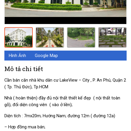
Hình Ảnh
Google Map
Mô tả chi tiết
Cần bán căn nhà khu dân cư LakeView – City , P. An Phú, Quận 2
( Tp. Thủ Đức), Tp.HCM
Nhà ( hoàn thiện) đầy đủ nội thất thiết kế đẹp ( nội thất toàn
gỗ), đối diện công viên ( vào ở liền);
Diện tích : 7mx20m; Hướng Nam; đường 12m ( đường 12a)
– Hợp đồng mua bán;