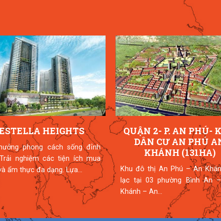
ESTELLA HEIGHTS
QUẬN 2- P. AN PHÚ- 
DÂN CƯ AN PHÚ A
hưởng phong cách sống đỉnh
KHÁNH (131HA)
 Trải nghiệm các tiện ích mua
Khu đô thị An Phú – An Khán
à ẩm thực đa dạng. Lựa...
lạc tại 03 phường Bình An –
Khánh – An...