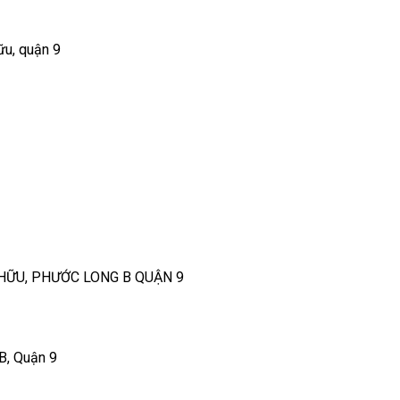
ữu, quận 9
HỮU, PHƯỚC LONG B QUẬN 9
B, Quận 9