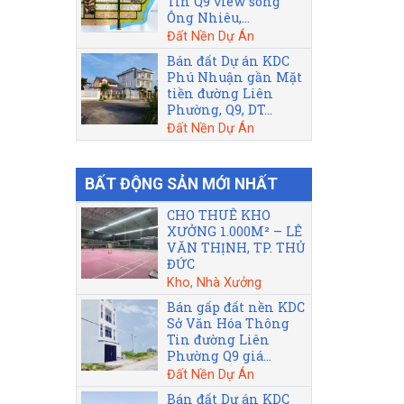
Tin Q9 view sông
Ông Nhiêu,...
Đất Nền Dự Án
Bán đất Dự án KDC
Phú Nhuận gần Mặt
tiền đường Liên
Phường, Q9, DT...
Đất Nền Dự Án
BẤT ĐỘNG SẢN MỚI NHẤT
CHO THUÊ KHO
XƯỞNG 1.000M² – LÊ
VĂN THỊNH, TP. THỦ
ĐỨC
Kho, Nhà Xưởng
Bán gấp đất nền KDC
Sở Văn Hóa Thông
Tin đường Liên
Phường Q9 giá...
Đất Nền Dự Án
Bán đất Dự án KDC