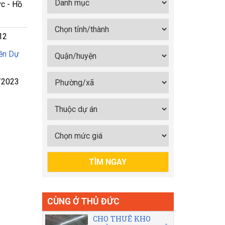
c - Hồ
12
ền Dự
/2023
CÙNG Ở THỦ ĐỨC
CHO THUÊ KHO