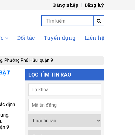
Đăng nhập
Đăng ký
ức
Đối tác
Tuyển dụng
Liên hệ
ờng, Phường Phú Hữu, quận 9
 BẬT
LỌC TÌM TIN RAO
ác định
Hưng,
,
ận 9