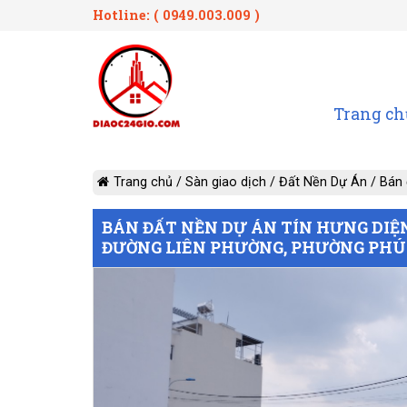
Hotline: ( 0949.003.009 )
Trang ch
Trang chủ
/
Sàn giao dịch
/
Đất Nền Dự Án
/
Bán 
BÁN ĐẤT NỀN DỰ ÁN TÍN HƯNG DIỆN T
ĐƯỜNG LIÊN PHƯỜNG, PHƯỜNG PHÚ