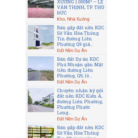
XƯỞNG 1.000M² – LÊ
VĂN THỊNH, TP. THỦ
ĐỨC
Kho, Nhà Xưởng
Bán gấp đất nền KDC
Sở Văn Hóa Thông
Tin đường Liên
Phường Q9 giá...
Đất Nền Dự Án
Bán đất Dự án KDC
Phú Nhuận gần Mặt
tiền đường Liên
Phường, Q9, lô...
Đất Nền Dự Án
Chuyên nhận ký gửi
đất nền KDC Kiến Á,
đường Liên Phường,
Phường Phước
Long...
Đất Nền Dự Án
Bán gấp đất nền KDC
Sở Văn Hóa Thông