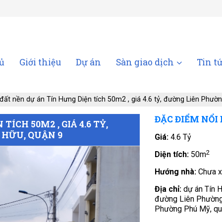
ủ
Giới thiệu
Dự án
Sàn giao dịch
Tin t
đất nền dự án Tín Hưng Diện tích 50m2 , giá 4.6 tỷ, đường Liên Phư
ĐẶC ĐIỂM NỔI
ÍCH 50M2 , GIÁ 4.6 TỶ,
 HỮU, QUẬN 9
Giá:
4.6 Tỷ
2
Diện tích:
50m
Hướng nhà:
Chưa x
Địa chỉ:
dự án Tín 
đường Liên Phường
Phường Phú Mỹ, qu