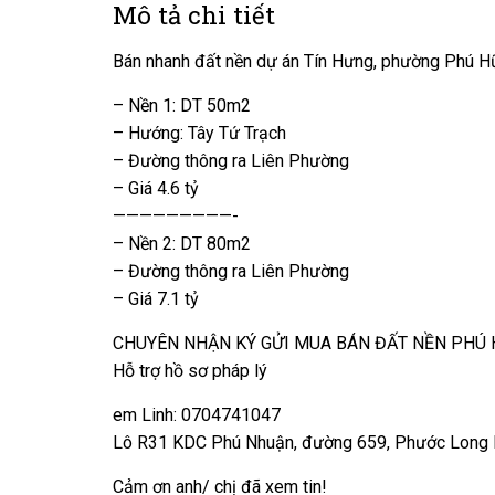
Mô tả chi tiết
Bán nhanh đất nền dự án Tín Hưng, phường Phú H
– Nền 1: DT 50m2
– Hướng: Tây Tứ Trạch
– Đường thông ra Liên Phường
– Giá 4.6 tỷ
—————————-
– Nền 2: DT 80m2
– Đường thông ra Liên Phường
– Giá 7.1 tỷ
CHUYÊN NHẬN KÝ GỬI MUA BÁN ĐẤT NỀN PHÚ 
Hỗ trợ hồ sơ pháp lý
em Linh: 0704741047
Lô R31 KDC Phú Nhuận, đường 659, Phước Long 
Cảm ơn anh/ chị đã xem tin!