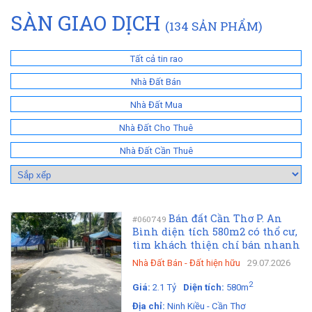
SÀN GIAO DỊCH
(134 SẢN PHẨM)
Tất cả tin rao
Nhà Đất Bán
Nhà Đất Mua
Nhà Đất Cho Thuê
Nhà Đất Cần Thuê
Bán đất Cần Thơ P. An
#060749
Bình diện tích 580m2 có thổ cư,
tìm khách thiện chí bán nhanh
Nhà Đất Bán
-
Đất hiện hữu
29.07.2026
2
Giá:
2.1 Tỷ
Diện tích:
580m
Địa chỉ:
Ninh Kiều - Cần Thơ