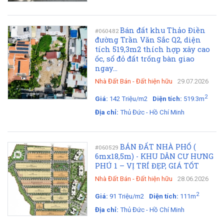
Bán đất khu Thảo Điền
#060482
đường Trần Văn Sắc Q2, diện
tích 519,3m2 thích hợp xây cao
ốc, sổ đỏ đất trống bàn giao
ngay...
Nhà Đất Bán
-
Đất hiện hữu
29.07.2026
2
Giá:
142 Triệu/m2
Diện tích:
519.3m
Địa chỉ:
Thủ Đức - Hồ Chí Minh
BÁN ĐẤT NHÀ PHỐ (
#060529
6mx18,5m) - KHU DÂN CƯ HƯNG
PHÚ 1 – VỊ TRÍ ĐẸP, GIÁ TỐT
Nhà Đất Bán
-
Đất hiện hữu
28.06.2026
2
Giá:
91 Triệu/m2
Diện tích:
111m
Địa chỉ:
Thủ Đức - Hồ Chí Minh