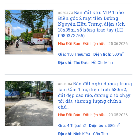
Bán đất khu VIP Thảo
#060473
Điền góc 2 mặt tiền Đường
Nguyễn Hữu Trưng, diện tích
18x35m, sổ hồng trao tay (LH
0989373766)
Nhà Đất Bán
-
Đất hiện hữu
25.06.2026
2
Giá:
150 Triệu/m2
Diện tích:
500m
Địa chỉ:
Thủ Đức - Hồ Chí Minh
Bán đất nghĩ dưỡng trung
#060184
tâm Cần Thơ, diện tích 580m2,
đất đẹp cao ráo, đường ô tô chạy
tới đất, thương lượng chính
chủ...
Nhà Đất Bán
-
Đất hiện hữu
29.05.2026
2
Giá:
4 Triệu/m2
Diện tích:
580m
Địa chỉ:
Ninh Kiều - Cần Thơ