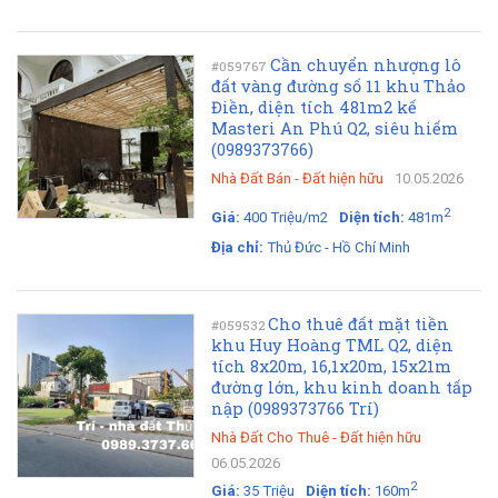
Cần chuyển nhượng lô
#059767
đất vàng đường số 11 khu Thảo
Điền, diện tích 481m2 kế
Masteri An Phú Q2, siêu hiếm
(0989373766)
Nhà Đất Bán
-
Đất hiện hữu
10.05.2026
2
Giá:
400 Triệu/m2
Diện tích:
481m
Địa chỉ:
Thủ Đức - Hồ Chí Minh
Cho thuê đất mặt tiền
#059532
khu Huy Hoàng TML Q2, diện
tích 8x20m, 16,1x20m, 15x21m
đường lớn, khu kinh doanh tấp
nập (0989373766 Trí)
Nhà Đất Cho Thuê
-
Đất hiện hữu
06.05.2026
2
Giá:
35 Triệu
Diện tích:
160m