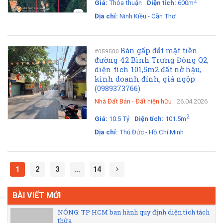
2
Giá:
Thỏa thuận
Diện tích:
600m
Địa chỉ:
Ninh Kiều - Cần Thơ
Bán gấp đất mặt tiền
#059580
đường 42 Bình Trưng Đông Q2,
diện tích 101,5m2 đất nở hậu,
kinh doanh đỉnh, giá ngộp
(0989373766)
Nhà Đất Bán
-
Đất hiện hữu
26.04.2026
2
Giá:
10.5 Tỷ
Diện tích:
101.5m
Địa chỉ:
Thủ Đức - Hồ Chí Minh
1
2
3
…
14
BÀI VIẾT MỚI
NÓNG: TP HCM ban hành quy định diện tích tách
thửa