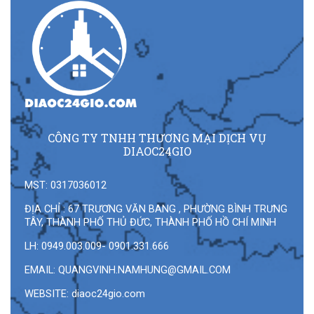
CÔNG TY TNHH THƯƠNG MẠI DỊCH VỤ
DIAOC24GIO
MST: 0317036012
ĐỊA CHỈ : 67 TRƯƠNG VĂN BANG , PHƯỜNG BÌNH TRƯNG
TÂY, THÀNH PHỐ THỦ ĐỨC, THÀNH PHỐ HỒ CHÍ MINH
LH: 0949.003.009- 0901.331.666
EMAIL:
QUANGVINH.NAMHUNG@GMAIL.COM
WEBSITE: diaoc24gio.com