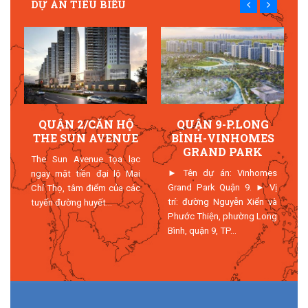
DỰ ÁN TIÊU BIỂU
QUẬN 2/CĂN HỘ
QUẬN 9-P.LONG
THE SUN AVENUE
BÌNH-VINHOMES
GRAND PARK
The Sun Avenue tọa lạc
► Tên dự án: Vinhomes
ngay mặt tiền đại lộ Mai
n
Grand Park Quận 9. ► Vị
Chí Thọ, tâm điểm của các
3
trí: đường Nguyễn Xiển và
tuyến đường huyết...
h
Phước Thiện, phường Long
Bình, quận 9, TP...