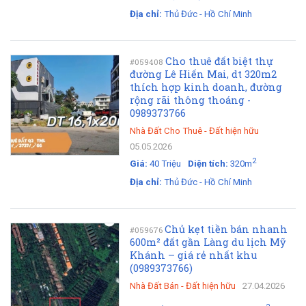
Địa chỉ:
Thủ Đức - Hồ Chí Minh
Cho thuê đất biệt thự
#059408
đường Lê Hiến Mai, dt 320m2
thích hợp kinh doanh, đường
rộng rãi thông thoáng -
0989373766
Nhà Đất Cho Thuê
-
Đất hiện hữu
05.05.2026
2
Giá:
40 Triệu
Diện tích:
320m
Địa chỉ:
Thủ Đức - Hồ Chí Minh
Chủ kẹt tiền bán nhanh
#059676
600m² đất gần Làng du lịch Mỹ
Khánh – giá rẻ nhất khu
(0989373766)
Nhà Đất Bán
-
Đất hiện hữu
27.04.2026