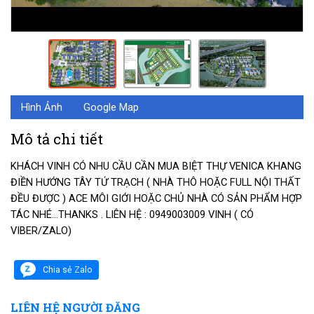
Hình Ảnh
Google Map
Mô tả chi tiết
KHÁCH VINH CÓ NHU CẦU CẦN MUA BIỆT THỰ VENICA KHANG
ĐIỀN HƯỚNG TÂY TỨ TRẠCH ( NHÀ THÔ HOẶC FULL NỘI THẤT
ĐỀU ĐƯỢC ) ACE MÔI GIỚI HOẶC CHỦ NHÀ CÓ SẢN PHẨM HỢP
TÁC NHÉ…THANKS . LIÊN HỆ : 0949003009 VINH ( CÓ
VIBER/ZALO)
Chia sẻ Zalo
LIÊN HỆ NGƯỜI ĐĂNG