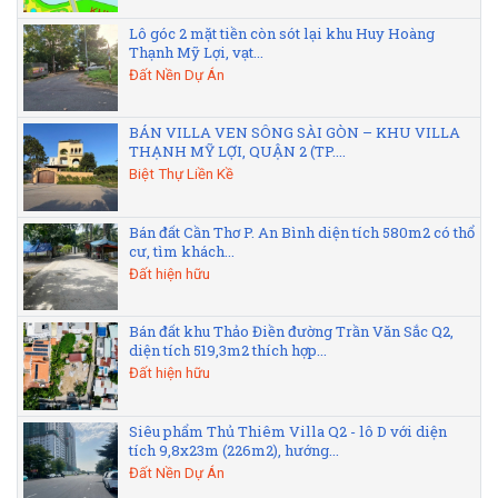
Lô góc 2 mặt tiền còn sót lại khu Huy Hoàng
Thạnh Mỹ Lợi, vạt...
Đất Nền Dự Án
BÁN VILLA VEN SÔNG SÀI GÒN – KHU VILLA
THẠNH MỸ LỢI, QUẬN 2 (TP....
Biệt Thự Liền Kề
Bán đất Cần Thơ P. An Bình diện tích 580m2 có thổ
cư, tìm khách...
Đất hiện hữu
Bán đất khu Thảo Điền đường Trần Văn Sắc Q2,
diện tích 519,3m2 thích hợp...
Đất hiện hữu
Siêu phẩm Thủ Thiêm Villa Q2 - lô D với diện
tích 9,8x23m (226m2), hướng...
Đất Nền Dự Án