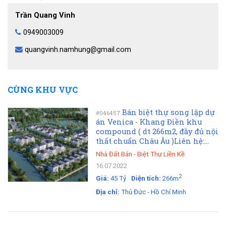
Trần Quang Vinh
0949003009
quangvinh.namhung@gmail.com
CÙNG KHU VỰC
Bán biệt thự song lập dự
#046457
án Venica - Khang Điền khu
compound ( dt 266m2, đầy đủ nội
thất chuẩn Châu Âu )Liên hệ:...
Nhà Đất Bán
-
Biệt Thự Liền Kề
16.07.2022
2
Giá:
45 Tỷ
Diện tích:
266m
Địa chỉ:
Thủ Đức - Hồ Chí Minh