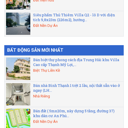
Đất hiện hữu
Siêu phẩm Thủ Thiêm Villa Q2 - lô D với diện
tích 9,8x23m (226m2), hướng...
Đất Nền Dự Án
BẤT ĐỘNG SẢN MỚI NHẤT
Bán biệt thự phong cách địa Trung Hải khu Villa
Cao cấp Thạnh Mỹ Lợi,...
Biệt Thự Liền Kề
Bán nhà Bình Thạnh 1 trệt 2 lầu, nội thất sẵn vào ở
ngay (LH...
Nhà Riêng
Bán đất ( 5mx20m, xây dựng 5 tầng, đường 37)
khu dân cư An Phú...
Đất Nền Dự Án