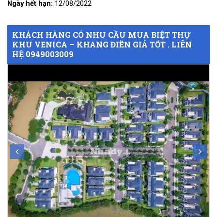
Ngày hết hạn:
12/08/2022
KHÁCH HÀNG CÓ NHU CẦU MUA BIỆT THỰ
KHU VENICA – KHANG ĐIỀN GIÁ TỐT . LIÊN
HỆ 0949003009