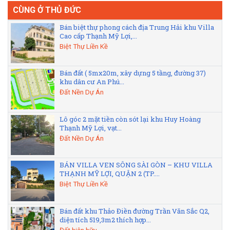
CÙNG Ở THỦ ĐỨC
Bán biệt thự phong cách địa Trung Hải khu Villa
Cao cấp Thạnh Mỹ Lợi,...
Biệt Thự Liền Kề
Bán đất ( 5mx20m, xây dựng 5 tầng, đường 37)
khu dân cư An Phú...
Đất Nền Dự Án
Lô góc 2 mặt tiền còn sót lại khu Huy Hoàng
Thạnh Mỹ Lợi, vạt...
Đất Nền Dự Án
BÁN VILLA VEN SÔNG SÀI GÒN – KHU VILLA
THẠNH MỸ LỢI, QUẬN 2 (TP....
Biệt Thự Liền Kề
Bán đất khu Thảo Điền đường Trần Văn Sắc Q2,
diện tích 519,3m2 thích hợp...