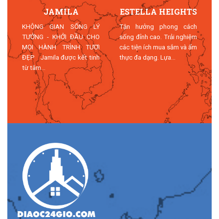
JAMILA
ESTELLA HEIGHTS
T
KHÔNG GIAN SỐNG LÝ
Tận hưởng phong cách
TƯỞNG - KHỞI ĐẦU CHO
sống đỉnh cao. Trải nghiệm
MỌI HÀNH TRÌNH TƯƠI
các tiện ích mua sắm và ẩm
n
ĐẸP Jamila được kết tinh
thực đa dạng. Lựa...
n
từ tâm...
n