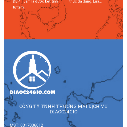
n
ĐẸP Jamila được kết tinh
thực đa dạng. Lựa...
n
từ tâm...
n
CÔNG TY TNHH THƯƠNG MẠI DỊCH VỤ
DIAOC24GIO
MST: 0317036012