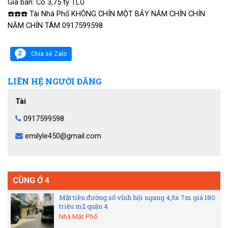
Giá bán: Có 3,75 tỷ TL∪
☎️☎️☎️ Tài Nhà Phố KHÔNG CHÍN MỘT BẢY NĂM CHÍN CHÍN
NĂM CHÍN TÁM 0917599598
Chia sẻ Zalo
LIÊN HỆ NGƯỜI ĐĂNG
Tài
0917599598
emilyle450@gmail.com
CÙNG Ở 4
Mặt tiền đường số vĩnh hội ngang 4,5x 7m giá 180
triệu m2 quận 4
Nhà Mặt Phố