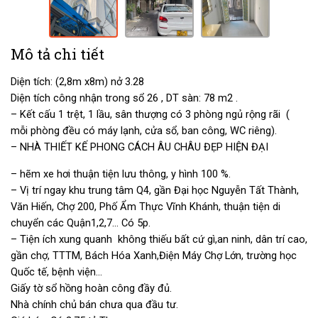
Mô tả chi tiết
Diện tích: (2,8m x8m) nở 3.28
Diện tích công nhận trong sổ 26 , DT sàn: 78 m2 .
– Kết cấu 1 trệt, 1 lầu, sân thượng có 3 phòng ngủ rộng rãi (
mỗi phòng đều có máy lạnh, cửa sổ, ban công, WC riêng).
– NHÀ THIẾT KẾ PHONG CÁCH ÂU CHÂU ĐẸP HIỆN ĐẠI
– hẽm xe hơi thuận tiện lưu thông, y hình 100 %.
– Vị trí ngay khu trung tâm Q4, gần Đại học Nguyễn Tất Thành,
Văn Hiến, Chợ 200, Phố Ẩm Thực Vĩnh Khánh, thuận tiện di
chuyển các Quận1,2,7… Có 5p.
– Tiện ích xung quanh không thiếu bất cứ gì,an ninh, dân trí cao,
gần chợ, TTTM, Bách Hóa Xanh,Điện Máy Chợ Lớn, trường học
Quốc tế, bệnh viện…
Giấy tờ sổ hồng hoàn công đầy đủ.
Nhà chính chủ bán chưa qua đầu tư.