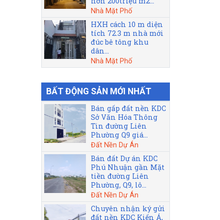
hơn 200triệu m2...
Nhà Mặt Phố
HXH cách 10 m diện
tích 72.3 m nhà mới
đúc bê tông khu
dân...
Nhà Mặt Phố
BẤT ĐỘNG SẢN MỚI NHẤT
Bán gấp đất nền KDC
Sở Văn Hóa Thông
Tin đường Liên
Phường Q9 giá...
Đất Nền Dự Án
Bán đất Dự án KDC
Phú Nhuận gần Mặt
tiền đường Liên
Phường, Q9, lô...
Đất Nền Dự Án
Chuyên nhận ký gửi
đất nền KDC Kiến Á,