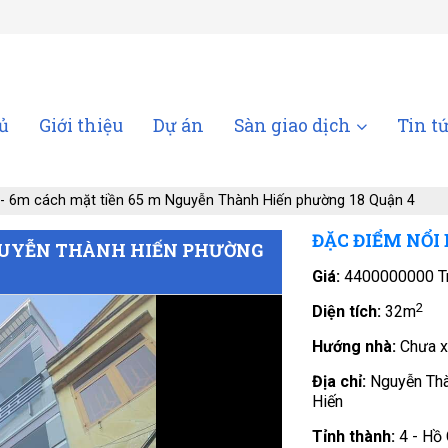
ủ
Giới thiệu
Dự án
Sàn giao dịch
Tin t
- 6m cách mặt tiền 65 m Nguyễn Thành Hiến phường 18 Quận 4
ĐẶC ĐIỂM NỔI
NGUYỄN THÀNH HIẾN PHƯỜNG
Giá:
4400000000 T
2
Diện tích:
32m
Hướng nhà:
Chưa x
Địa chỉ:
Nguyễn Th
Hiến
Tỉnh thành:
4 - Hồ 