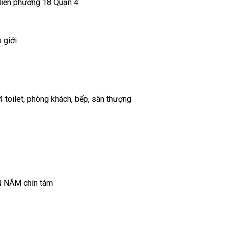
Hiến phường 18 Quận 4
 giới
 toilet, phòng khách, bếp, sân thượng
N NĂM chín tám