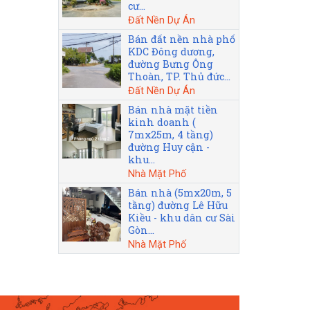
cư...
Đất Nền Dự Án
Bán đất nền nhà phố
KDC Đông dương,
đường Bưng Ông
Thoàn, TP. Thủ đức...
Đất Nền Dự Án
Bán nhà mặt tiền
kinh doanh (
7mx25m, 4 tầng)
đường Huy cận -
khu...
Nhà Mặt Phố
Bán nhà (5mx20m, 5
tầng) đường Lê Hữu
Kiều - khu dân cư Sài
Gòn...
Nhà Mặt Phố