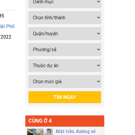
85
ặt Phố
/2022
CÙNG Ở 4
Mặt tiền đường số