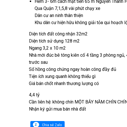
Hẻm 3- 6m cách mặt tiền 65 m Nguyễn Thành 
Qua Quận 7,1,5,8 vài phút chạy xe
Dân cư an ninh thân thiện
Khu dân cư hiện hữu không giải tỏa qui hoạch lộ
Diện tích đất công nhận 32m2
Diện tích sử dụng 128 m2
Ngang 3,2 x 10 m2
Nhà mới đúc bê tông kiên cố 4 tầng 3 phòng ngủ, 4
trước sau
Sổ hồng công chứng ngay hoàn công đầy đủ
Tiện ích xung quanh không thiếu gì
Giá bán chốt nhanh thương lượng có
4,4 tỷ
Cần liên hệ: không chín MỘT BẢY NĂM CHÍN CHÍ
Nhận ký gửi mua bán nhà đất
Chia sẻ Zalo