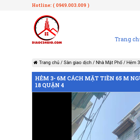
Hotline: ( 0949.003.009 )
Trang ch
Trang chủ
/
Sàn giao dịch
/
Nhà Mặt Phố
/
Hẻm 3
HẺM 3- 6M CÁCH MẶT TIỀN 65 M 
18 QUẬN 4