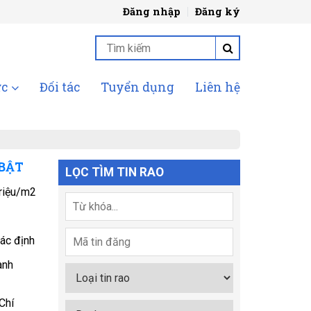
Đăng nhập
Đăng ký
ức
Đối tác
Tuyển dụng
Liên hệ
 BẬT
LỌC TÌM TIN RAO
riệu/m2
ác định
ành
Chí