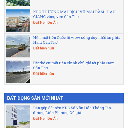
KDC THƯƠNG MẠI-DỊCH VỤ MÁI DẦM- HẬU
GIANG vùng ven Cần Thơ
Đất Nền Dự Án
Nền mặt tiền Quốc lộ view sông duy nhất tại phía
Nam Cần Thơ
Đất hiện hữu
Đất thổ cư măt tiền chính chủ giá tốt phía Nam
Cần Thơ
Đất hiện hữu
BẤT ĐỘNG SẢN MỚI NHẤT
Bán gấp đất nền KDC Sở Văn Hóa Thông Tin
đường Liên Phường Q9 giá...
Đất Nền Dự Án