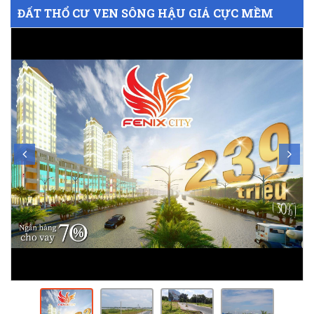
ĐẤT THỔ CƯ VEN SÔNG HẬU GIÁ CỰC MỀM