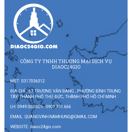
CÔNG TY TNHH THƯƠNG MẠI DỊCH VỤ
DIAOC24GIO
MST: 0317036012
ĐỊA CHỈ : 67 TRƯƠNG VĂN BANG , PHƯỜNG BÌNH TRƯNG
TÂY, THÀNH PHỐ THỦ ĐỨC, THÀNH PHỐ HỒ CHÍ MINH
LH: 0949.003.009- 0901.331.666
EMAIL:
QUANGVINH.NAMHUNG@GMAIL.COM
WEBSITE: diaoc24gio.com