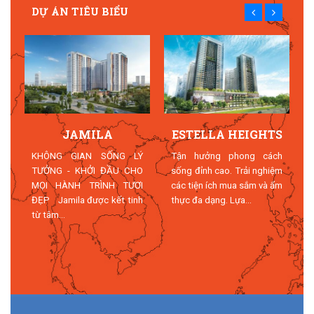
DỰ ÁN TIÊU BIỂU
JAMILA
ESTELLA HEIGHTS
T
KHÔNG GIAN SỐNG LÝ
Tận hưởng phong cách
TƯỞNG - KHỞI ĐẦU CHO
sống đỉnh cao. Trải nghiệm
MỌI HÀNH TRÌNH TƯƠI
các tiện ích mua sắm và ẩm
n
ĐẸP Jamila được kết tinh
thực đa dạng. Lựa...
n
từ tâm...
n