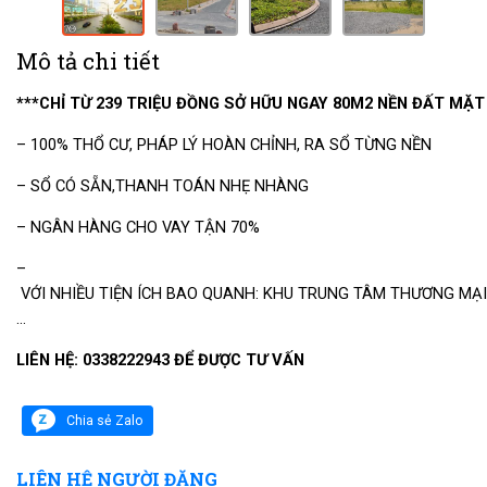
Mô tả chi tiết
***CHỈ TỪ 239 TRIỆU ĐỒNG SỞ HỮU NGAY 80M2 NỀN ĐẤT MẶ
– 100% THỔ CƯ, PHÁP LÝ HOÀN CHỈNH, RA SỔ TỪNG NỀN
– SỔ CÓ SẴN,THANH TOÁN NHẸ NHÀNG
– NGÂN HÀNG CHO VAY TẬN 70%
–
VỚI NHIỀU TIỆN ÍCH BAO QUANH: KHU TRUNG TÂM THƯƠNG MẠI, 
…
LIÊN HỆ: 0338222943 ĐỂ ĐƯỢC TƯ VẤN
Chia sẻ Zalo
LIÊN HỆ NGƯỜI ĐĂNG