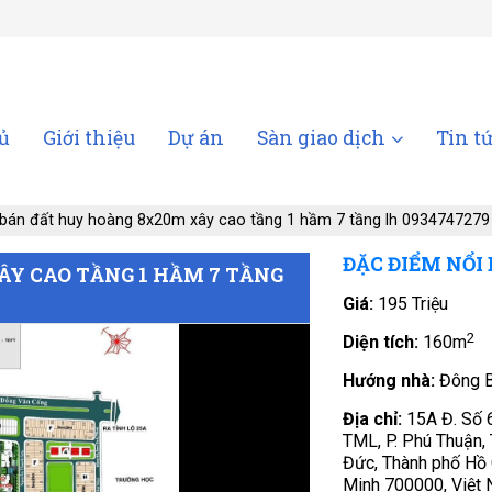
ủ
Giới thiệu
Dự án
Sàn giao dịch
Tin t
bán đất huy hoàng 8x20m xây cao tầng 1 hầm 7 tầng lh 0934747279
ĐẶC ĐIỂM NỔI
ÂY CAO TẦNG 1 HẦM 7 TẦNG
Giá:
195 Triệu
2
Diện tích:
160m
Hướng nhà:
Đông 
Địa chỉ:
15A Đ. Số 
TML, P. Phú Thuận, 
Đức, Thành phố Hồ 
Minh 700000, Việt