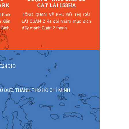
ARK
CÁT LÁI 153HA
- KHU
 Park
TỔNG QUAN VỀ KHU ĐÔ THỊ CÁT
n Xiển
LÁI QUÂN 2 Ra đời nhằm mục đích
Bình,
đẩy mạnh Quận 2 thành...
C24GIO
HỦ ĐỨC, THÀNH PHỐ HỒ CHÍ MINH