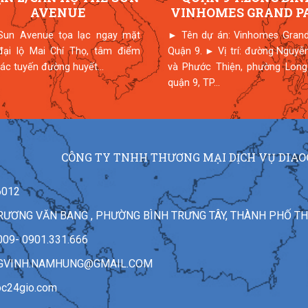
AVENUE
VINHOMES GRAND P
Sun Avenue tọa lạc ngay mặt
► Tên dự án: Vinhomes Grand
 đại lộ Mai Chí Thọ, tâm điểm
Quận 9. ► Vị trí: đường Nguyễ
ác tuyến đường huyết...
và Phước Thiện, phường Long 
quận 9, TP...
CÔNG TY TNHH THƯƠNG MẠI DỊCH VỤ DIAO
6012
7 TRƯƠNG VĂN BANG , PHƯỜNG BÌNH TRƯNG TÂY, THÀNH PHỐ T
009- 0901.331.666
GVINH.NAMHUNG@GMAIL.COM
oc24gio.com