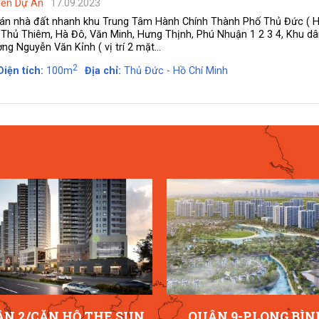
Nền Dự Án
17.09.2023
bán nhà đất nhanh khu Trung Tâm Hành Chính Thành Phố Thủ Đức ( 
a Thủ Thiêm, Hà Đô, Văn Minh, Hưng Thịnh, Phú Nhuận 1 2 3 4, Khu d
ờng Nguyễn Văn Kỉnh ( vị trí 2 mặt...
2
Diện tích:
100m
Địa chỉ:
Thủ Đức - Hồ Chí Minh
N 2/CĂN HỘ THE SUN
QUẬN 9-P.LONG BÌN