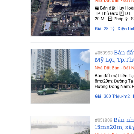
Nhà Đất Bán
-
Đất 
🏪 Bán đất Huy Hoà
TP Thủ Đức *️⃣ DT 
20 M . *️⃣ Pháp lý :
Giá:
28 Tỷ
Diện tíc
Bán đấ
#053993
Mỹ Lợi, Tp.Th
Nhà Đất Bán
-
Đất 
Bán đất mặt tiền Tạ
8mx20m; Đường Tạ Hi
Hướng Đông Nam; Phá
Giá:
300 Triệu/m2
Bán nh
#051809
15mx20m, xây