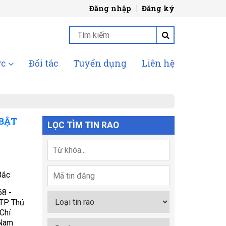
Đăng nhập
Đăng ký
ức
Đối tác
Tuyển dụng
Liên hệ
 BẬT
LỌC TÌM TIN RAO
Bắc
68 -
TP. Thủ
Chí
 Nam