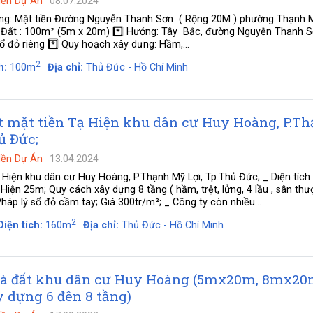
Nền Dự Án
08.07.2024
ng: Mặt tiền Đường Nguyễn Thanh Sơn ( Rộng 20M ) phường Thạnh M
Đất : 100m² (5m x 20m) *️⃣ Hướng: Tây Bắc, đường Nguyễn Thanh 
 Sổ đỏ riêng *️⃣ Quy hoạch xây dưng: Hầm,...
2
h:
100m
Địa chỉ:
Thủ Đức - Hồ Chí Minh
t mặt tiền Tạ Hiện khu dân cư Huy Hoàng, P.T
ủ Đức;
Nền Dự Án
13.04.2024
 Hiện khu dân cư Huy Hoàng, P.Thạnh Mỹ Lợi, Tp.Thủ Đức; _ Diện tích
ện 25m; Quy cách xây dựng 8 tầng ( hầm, trệt, lửng, 4 lầu , sân thư
p lý sổ đỏ cầm tay; Giá 300tr/m²; _ Công ty còn nhiều...
2
Diện tích:
160m
Địa chỉ:
Thủ Đức - Hồ Chí Minh
à đất khu dân cư Huy Hoàng (5mx20m, 8mx20
 dựng 6 đên 8 tầng)