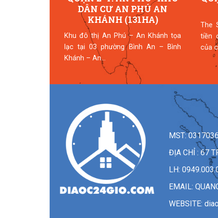
DÂN CƯ AN PHÚ AN
ch sống đỉnh
KHÁNH (131HA)
The 
 tiện ích mua
Khu đô thị An Phú – An Khánh tọa
tiền
g. Lựa...
lạc tại 03 phường Bình An – Bình
của c
Khánh – An...
MST: 031703
ĐỊA CHỈ : 6
LH: 0949.003.
EMAIL:
QUAN
WEBSITE: dia