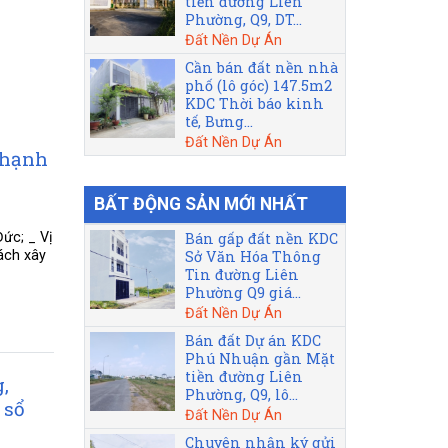
tiền đường Liên
Phường, Q9, DT...
Đất Nền Dự Án
Cần bán đất nền nhà
phố (lô góc) 147.5m2
KDC Thời báo kinh
tế, Bưng...
Đất Nền Dự Án
Thạnh
BẤT ĐỘNG SẢN MỚI NHẤT
ức; _ Vị
Bán gấp đất nền KDC
ách xây
Sở Văn Hóa Thông
Tin đường Liên
Phường Q9 giá...
Đất Nền Dự Án
Bán đất Dự án KDC
Phú Nhuận gần Mặt
tiền đường Liên
,
Phường, Q9, lô...
 sổ
Đất Nền Dự Án
Chuyên nhận ký gửi