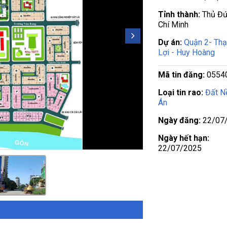
Tỉnh thành:
Thủ Đứ
Chí Minh
Dự án:
Quận 2- Th
Lợi - Huy Hoàng
Mã tin đăng:
0554
Loại tin rao:
Đất N
Án
Ngày đăng:
22/07
Ngày hết hạn:
22/07/2025