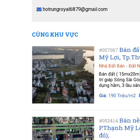
hotrungroyal6879@gmail.com
CÙNG KHU VỰC
Bán đấ
#057087
Mỹ Lợi, Tp.Th
Nhà Đất Bán
-
Đất 
Bán đất ( 15mx20m)
trí giáp Sông Sài 
dựng hầm, 3 lầu sân 
Giá:
190 Triệu/m2
Bán nề
#052414
P.Thạnh Mỹ Lợ
đỏ);