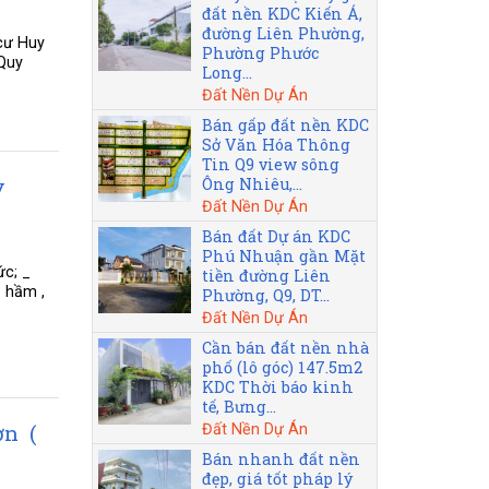
đất nền KDC Kiến Á,
đường Liên Phường,
cư Huy
Phường Phước
 Quy
Long...
Đất Nền Dự Án
Bán gấp đất nền KDC
Sở Văn Hóa Thông
Tin Q9 view sông
y
Ông Nhiêu,...
Đất Nền Dự Án
Bán đất Dự án KDC
Phú Nhuận gần Mặt
ức; _
tiền đường Liên
: hầm ,
Phường, Q9, DT...
Đất Nền Dự Án
Cần bán đất nền nhà
phố (lô góc) 147.5m2
KDC Thời báo kinh
tế, Bưng...
ơn (
Đất Nền Dự Án
Bán nhanh đất nền
đẹp, giá tốt pháp lý