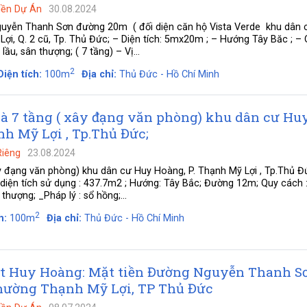
Nền Dự Án
30.08.2024
guyễn Thanh Sơn đường 20m ( đối diện căn hộ Vista Verde khu dân 
Lợi, Q. 2 cũ, Tp. Thủ Đức; – Diện tích: 5mx20m ; – Hướng Tây Băc ; –
ầu, sân thượng; ( 7 tầng) – Vị...
2
Diện tích:
100m
Địa chỉ:
Thủ Đức - Hồ Chí Minh
à 7 tầng ( xây đạng văn phòng) khu dân cư Hu
nh Mỹ Lợi , Tp.Thủ Đức;
Riêng
23.08.2024
y đạng văn phòng) khu dân cư Huy Hoàng, P. Thạnh Mỹ Lợi , Tp.Thủ Đ
 diện tích sử dụng : 437.7m2 ; Hướng: Tây Bắc; Đường 12m; Quy cách 
n thượng; _Pháp lý : sổ hồng;...
2
h:
100m
Địa chỉ:
Thủ Đức - Hồ Chí Minh
t Huy Hoàng: Mặt tiền Đường Nguyễn Thanh S
hường Thạnh Mỹ Lợi, TP Thủ Đức