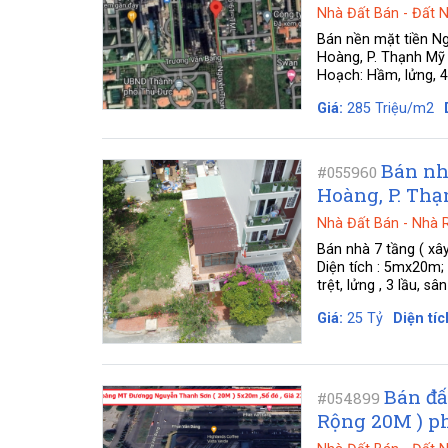
Nhà Đất Bán
-
Đất 
Bán nền mặt tiền N
Hoàng, P. Thạnh Mỹ 
Hoạch: Hầm, lửng, 4 l
Giá:
285 Triệu/m2
Bán nh
#055960
Hoàng, P. Thạ
Nhà Đất Bán
-
Nhà 
Bán nhà 7 tầng ( xâ
Diện tích : 5mx20m;
trệt, lửng , 3 lầu, sâ
Giá:
25 Tỷ
Diện tíc
Bán đấ
#054899
Rộng 20M ) p