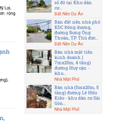
sổ đỏ tại Khu dân
cư...
ỹ Lợi,
Sơn rộng
Đất Nền Dự Án
Bán đất nền nhà phố
KDC Đông dương,
đường Bưng Ông
Thoàn, TP. Thủ đức...
Đất Nền Dự Án
hạnh
Bán nhà mặt tiền
kinh doanh (
7mx25m, 4 tầng)
đường Huy cận -
khu...
Nhà Mặt Phố
ợng);
Bán nhà (5mx20m, 5
tầng) đường Lê Hữu
Kiều - khu dân cư Sài
Gòn...
Nhà Mặt Phố
m,