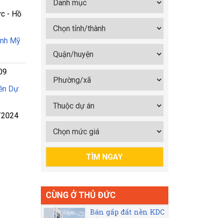
c - Hồ
ạnh Mỹ
09
ền Dự
/2024
CÙNG Ở THỦ ĐỨC
Bán gấp đất nền KDC