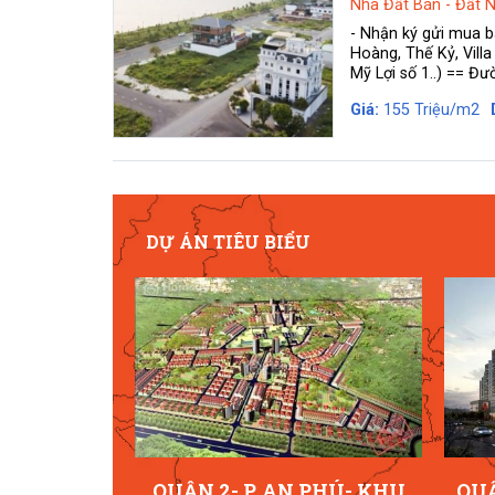
Nhà Đất Bán
-
Đất 
- Nhận ký gửi mua 
Hoàng, Thế Kỷ, Vill
Mỹ Lợi số 1..) == Đư
Giá:
155 Triệu/m2
DỰ ÁN TIÊU BIỂU
EIGHTS
QUẬN 2- P. AN PHÚ- KHU
QUẬ