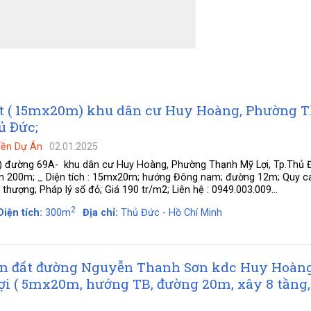
t ( 15mx20m) khu dân cư Huy Hoàng, Phường 
ủ Đức;
Nền Dự Án
02.01.2025
 đường 69A- khu dân cư Huy Hoàng, Phường Thạnh Mỹ Lợi, Tp.Thủ Đ
Gòn 200m; _ Diện tích : 15mx20m; hướng Đông nam; đường 12m; Quy c
thượng; Pháp lý sổ đỏ; Giá 190 tr/m2; Liên hệ : 0949.003.009...
2
Diện tích:
300m
Địa chỉ:
Thủ Đức - Hồ Chí Minh
n đất đường Nguyễn Thanh Sơn kdc Huy Hoàng
i ( 5mx20m, hướng TB, đường 20m, xây 8 tầng,