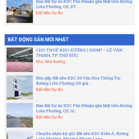
Bán đất Dự án KDC Phú Nhuận gần Mặt tiền đường
Liên Phường, Q9, DT...
Đất Nền Dự Án
BẤT ĐỘNG SẢN MỚI NHẤT
CHO THUÊ KHO XƯỞNG 1.000M² – LÊ VĂN
THỊNH, TP. THỦ ĐỨC
Kho, Nhà Xưởng
Bán gấp đất nền KDC Sở Văn Hóa Thông Tin
đường Liên Phường Q9 giá...
Đất Nền Dự Án
Bán đất Dự án KDC Phú Nhuận gần Mặt tiền đường
Liên Phường, Q9, lô...
Đất Nền Dự Án
Chuyên nhận ký gửi đất nền KDC Kiến Á, đường
Liên Phường, Phường Phước Long...