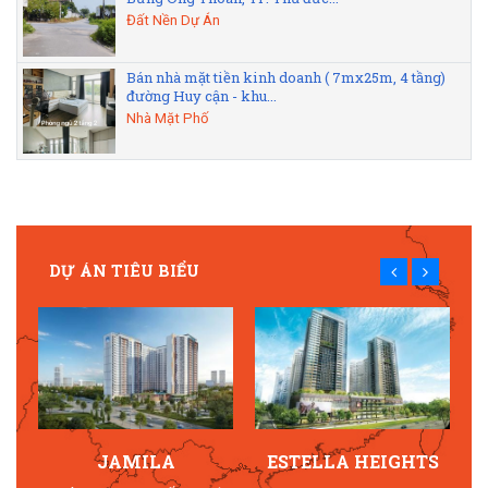
Đất Nền Dự Án
Bán nhà mặt tiền kinh doanh ( 7mx25m, 4 tầng)
đường Huy cận - khu...
Nhà Mặt Phố
DỰ ÁN TIÊU BIỂU
JAMILA
ESTELLA HEIGHTS
T