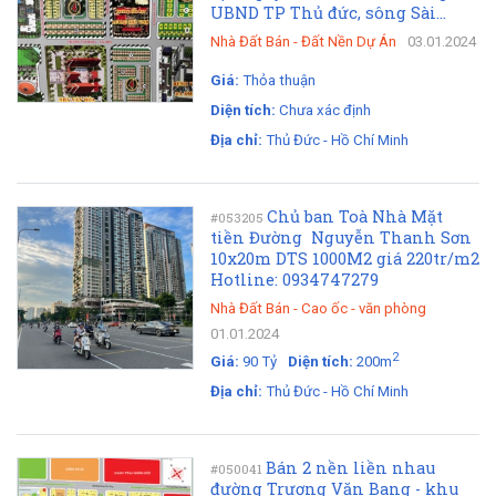
UBND TP Thủ đức, sông Sài...
Nhà Đất Bán
-
Đất Nền Dự Án
03.01.2024
Giá:
Thỏa thuận
Diện tích:
Chưa xác định
Địa chỉ:
Thủ Đức - Hồ Chí Minh
Chủ ban Toà Nhà Mặt
#053205
tiền Đường Nguyễn Thanh Sơn
10x20m DTS 1000M2 giá 220tr/m2
Hotline: 0934747279
Nhà Đất Bán
-
Cao ốc - văn phòng
01.01.2024
2
Giá:
90 Tỷ
Diện tích:
200m
Địa chỉ:
Thủ Đức - Hồ Chí Minh
Bán 2 nền liền nhau
#050041
đường Trương Văn Bang - khu