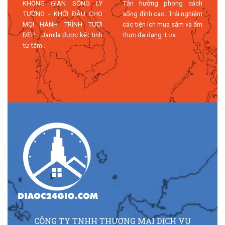
KHÔNG GIAN SỐNG LÝ
Tận hưởng phong cách
TƯỞNG - KHỞI ĐẦU CHO
sống đỉnh cao. Trải nghiệm
MỌI HÀNH TRÌNH TƯƠI
các tiện ích mua sắm và ẩm
n
ĐẸP Jamila được kết tinh
thực đa dạng. Lựa...
n
từ tâm...
n
CÔNG TY TNHH THƯƠNG MẠI DỊCH VỤ