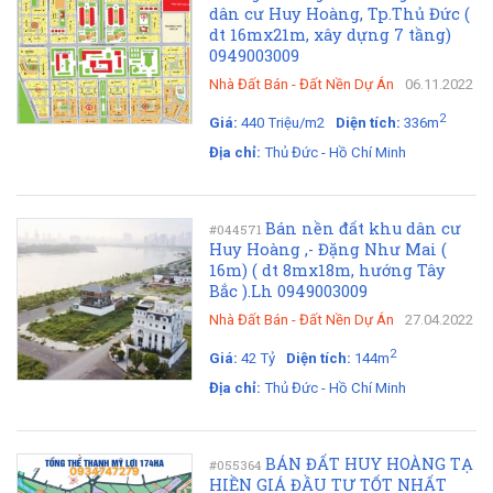
dân cư Huy Hoàng, Tp.Thủ Đức (
dt 16mx21m, xây dựng 7 tầng)
0949003009
Nhà Đất Bán
-
Đất Nền Dự Án
06.11.2022
2
Giá:
440 Triệu/m2
Diện tích:
336m
Địa chỉ:
Thủ Đức - Hồ Chí Minh
Bán nền đất khu dân cư
#044571
Huy Hoàng ,- Đặng Như Mai (
16m) ( dt 8mx18m, hướng Tây
Bắc ).Lh 0949003009
Nhà Đất Bán
-
Đất Nền Dự Án
27.04.2022
2
Giá:
42 Tỷ
Diện tích:
144m
Địa chỉ:
Thủ Đức - Hồ Chí Minh
BÁN ĐẤT HUY HOÀNG TẠ
#055364
HIỀN GIÁ ĐẦU TƯ TỐT NHẤT