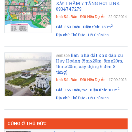
XÂY 1 HẦM 7 TẦNG HOTLINE:
0934747279
Nhà Đất Bán
-
Đất Nền Dự Án
22.07.2024
2
Giá:
350 Triệu
Diện tích:
160m
Địa chỉ:
Thủ Đức - Hồ Chí Minh
Bán nhà đất khu dân cư
#051809
Huy Hoàng (5mx20m, 8mx20m,
15mx20m, xây dựng 6 đên 8
tầng)
Nhà Đất Bán
-
Đất Nền Dự Án
17.09.2023
2
Giá:
155 Triệu/m2
Diện tích:
100m
Địa chỉ:
Thủ Đức - Hồ Chí Minh
CÙNG Ở THỦ ĐỨC