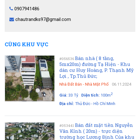
0907941486
chautrandks97@gmail.com
CÙNG KHU VỰC
Bán nhà ( 8 tầng,
#056536
5mx20m) đường Tạ Hiện - Khu
dân cư Huy Hoàng, P. Thạnh Mỹ
Lợi , Tp.Thủ Đức;
Nhà Đất Bán
-
Nhà Mặt Phố
06.11.2024
2
Giá:
33 Tỷ
Diện tích:
100m
Địa chỉ:
Thủ Đức - Hồ Chí Minh
Bán đất mặt tiền Nguyễn
#053441
Văn Kỉnh ( 20m) - trực diện
trường học Lương Định Của khu