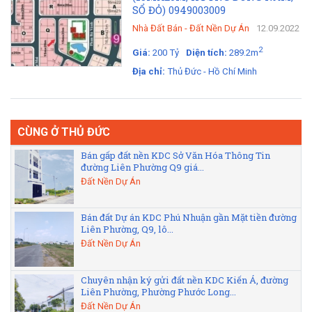
SỔ ĐỎ) 0949003009
Nhà Đất Bán
-
Đất Nền Dự Án
12.09.2022
2
Giá:
200 Tỷ
Diện tích:
289.2m
Địa chỉ:
Thủ Đức - Hồ Chí Minh
CÙNG Ở THỦ ĐỨC
Bán gấp đất nền KDC Sở Văn Hóa Thông Tin
đường Liên Phường Q9 giá...
Đất Nền Dự Án
Bán đất Dự án KDC Phú Nhuận gần Mặt tiền đường
Liên Phường, Q9, lô...
Đất Nền Dự Án
Chuyên nhận ký gửi đất nền KDC Kiến Á, đường
Liên Phường, Phường Phước Long...
Đất Nền Dự Án