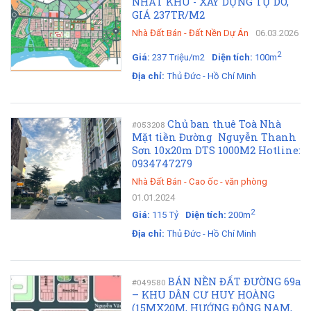
NHẤT KHU - XÂY DỰNG TỰ DO,
GIÁ 237TR/M2
Nhà Đất Bán
-
Đất Nền Dự Án
06.03.2026
2
Giá:
237 Triệu/m2
Diện tích:
100m
Địa chỉ:
Thủ Đức - Hồ Chí Minh
Chủ ban thuê Toà Nhà
#053208
Mặt tiền Đường Nguyễn Thanh
Sơn 10x20m DTS 1000M2 Hotline:
0934747279
Nhà Đất Bán
-
Cao ốc - văn phòng
01.01.2024
2
Giá:
115 Tỷ
Diện tích:
200m
Địa chỉ:
Thủ Đức - Hồ Chí Minh
BÁN NỀN ĐẤT ĐƯỜNG 69a
#049580
– KHU DÂN CƯ HUY HOÀNG
(15MX20M, HƯỚNG ĐÔNG NAM,