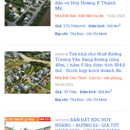
dân cư Huy Hoàng, P. Thạnh
Mỹ...
Nhà Đất Bán
-
Đất Nền Dự Án
14.03.2024
2
Giá:
275 Triệu/m2
Diện tích:
160.4m
Địa chỉ:
Thủ Đức - Hồ Chí Minh
Toà nhà cho thuê đường
#060128
Trương Văn Bang đường rộng
40m, 1 hầm 5 lầu, diện tích 504,6
m2 - thích hợp kinh doanh đa...
Nhà Đất Cho Thuê
-
Cao ốc - văn phòng
05.06.2026
2
Giá:
70 Triệu
Diện tích:
504.6m
Địa chỉ:
Thủ Đức - Hồ Chí Minh
BÁN ĐẤT KDC HUY
#059095
HOÀNG – ĐƯỜNG 62– GIÁ TỐT