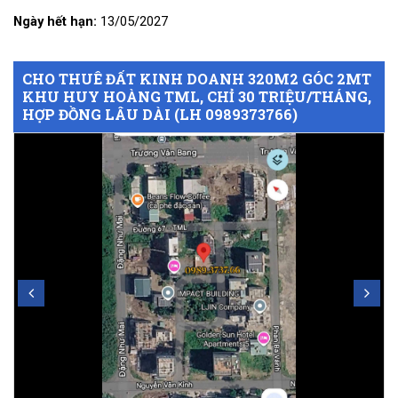
Ngày hết hạn:
13/05/2027
CHO THUÊ ĐẤT KINH DOANH 320M2 GÓC 2MT
KHU HUY HOÀNG TML, CHỈ 30 TRIỆU/THÁNG,
HỢP ĐỒNG LÂU DÀI (LH 0989373766)