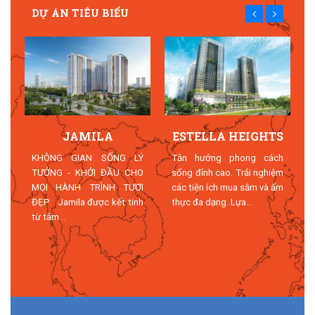
DỰ ÁN TIÊU BIỂU
JAMILA
ESTELLA HEIGHTS
T
KHÔNG GIAN SỐNG LÝ
Tận hưởng phong cách
TƯỞNG - KHỞI ĐẦU CHO
sống đỉnh cao. Trải nghiệm
MỌI HÀNH TRÌNH TƯƠI
các tiện ích mua sắm và ẩm
n
ĐẸP Jamila được kết tinh
thực đa dạng. Lựa...
n
từ tâm...
n