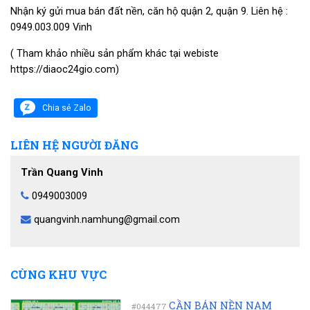
Nhận ký gửi mua bán đất nền, căn hộ quận 2, quận 9. Liên hệ :
0949.003.009 Vinh
( Tham khảo nhiều sản phẩm khác tại webiste
https://diaoc24gio.com)
Chia sẻ Zalo
LIÊN HỆ NGƯỜI ĐĂNG
Trần Quang Vinh
0949003009
quangvinh.namhung@gmail.com
CÙNG KHU VỰC
CẦN BÁN NỀN NAM
#044477