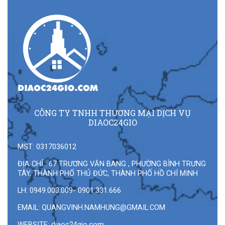
CÔNG TY TNHH THƯƠNG MẠI DỊCH VỤ
DIAOC24GIO
MST: 0317036012
ĐỊA CHỈ : 67 TRƯƠNG VĂN BANG , PHƯỜNG BÌNH TRƯNG
TÂY, THÀNH PHỐ THỦ ĐỨC, THÀNH PHỐ HỒ CHÍ MINH
LH: 0949.003.009- 0901.331.666
EMAIL:
QUANGVINH.NAMHUNG@GMAIL.COM
WEBSITE: diaoc24gio.com