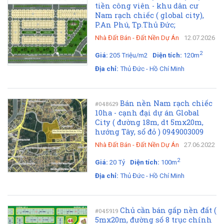
tiền công viên - khu dân cư
Nam rạch chiếc ( global city),
P.An Phú, Tp.Thủ Đức;
Nhà Đất Bán
-
Đất Nền Dự Án
12.07.2026
2
Giá:
205 Triệu/m2
Diện tích:
120m
Địa chỉ:
Thủ Đức - Hồ Chí Minh
Bán nền Nam rạch chiếc
#048629
10ha - cạnh đại dự án Global
City ( đường 18m, dt 5mx20m,
hướng Tây, sổ đỏ ) 0949003009
Nhà Đất Bán
-
Đất Nền Dự Án
27.06.2022
2
Giá:
20 Tỷ
Diện tích:
100m
Địa chỉ:
Thủ Đức - Hồ Chí Minh
Chủ cần bán gấp nền đất (
#045919
5mx20m, đường số 8 trục chính