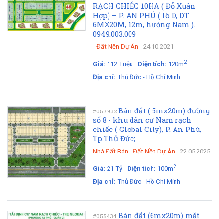
RẠCH CHIẾC 10HA ( Đỗ Xuân
Hợp) – P. AN PHÚ ( lô D, DT
6MX20M, 12m, hướng Nam ).
0949.003.009
-
Đất Nền Dự Án
24.10.2021
2
Giá:
112 Triệu
Diện tích:
120m
Địa chỉ:
Thủ Đức - Hồ Chí Minh
Bán đất ( 5mx20m) đường
#057932
số 8 - khu dân cư Nam rạch
chiếc ( Global City), P. An Phú,
Tp.Thủ Đức;
Nhà Đất Bán
-
Đất Nền Dự Án
22.05.2025
2
Giá:
21 Tỷ
Diện tích:
100m
Địa chỉ:
Thủ Đức - Hồ Chí Minh
Bán đất (6mx20m) mặt
#055434