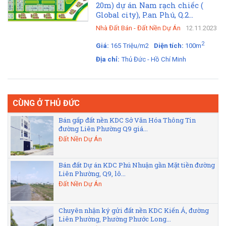
20m) dự án Nam rạch chiếc (
Global city), P.an Phú, Q.2...
Nhà Đất Bán
-
Đất Nền Dự Án
12.11.2023
2
Giá:
165 Triệu/m2
Diện tích:
100m
Địa chỉ:
Thủ Đức - Hồ Chí Minh
CÙNG Ở THỦ ĐỨC
Bán gấp đất nền KDC Sở Văn Hóa Thông Tin
đường Liên Phường Q9 giá...
Đất Nền Dự Án
Bán đất Dự án KDC Phú Nhuận gần Mặt tiền đường
Liên Phường, Q9, lô...
Đất Nền Dự Án
Chuyên nhận ký gửi đất nền KDC Kiến Á, đường
Liên Phường, Phường Phước Long...