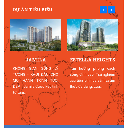
DỰ ÁN TIÊU BIỂU
JAMILA
ESTELLA HEIGHTS
T
KHÔNG GIAN SỐNG LÝ
Tận hưởng phong cách
TƯỞNG - KHỞI ĐẦU CHO
sống đỉnh cao. Trải nghiệm
MỌI HÀNH TRÌNH TƯƠI
các tiện ích mua sắm và ẩm
n
ĐẸP Jamila được kết tinh
thực đa dạng. Lựa...
n
từ tâm...
n