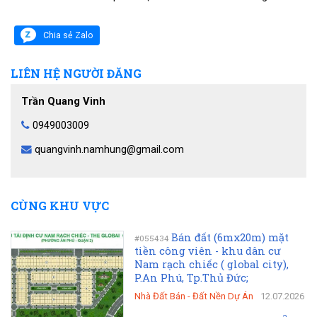
Chia sẻ Zalo
LIÊN HỆ NGƯỜI ĐĂNG
Trần Quang Vinh
0949003009
quangvinh.namhung@gmail.com
CÙNG KHU VỰC
Bán đất (6mx20m) mặt
#055434
tiền công viên - khu dân cư
Nam rạch chiếc ( global city),
P.An Phú, Tp.Thủ Đức;
Nhà Đất Bán
-
Đất Nền Dự Án
12.07.2026