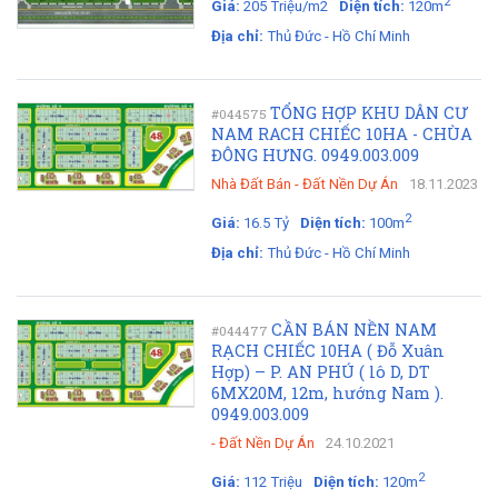
2
Giá:
205 Triệu/m2
Diện tích:
120m
Địa chỉ:
Thủ Đức - Hồ Chí Minh
TỔNG HỢP KHU DÂN CƯ
#044575
NAM RACH CHIẾC 10HA - CHÙA
ĐÔNG HƯNG. 0949.003.009
Nhà Đất Bán
-
Đất Nền Dự Án
18.11.2023
2
Giá:
16.5 Tỷ
Diện tích:
100m
Địa chỉ:
Thủ Đức - Hồ Chí Minh
CẦN BÁN NỀN NAM
#044477
RẠCH CHIẾC 10HA ( Đỗ Xuân
Hợp) – P. AN PHÚ ( lô D, DT
6MX20M, 12m, hướng Nam ).
0949.003.009
-
Đất Nền Dự Án
24.10.2021
2
Giá:
112 Triệu
Diện tích:
120m