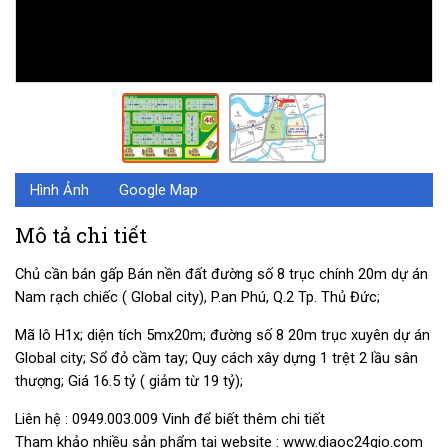
Hình Ảnh
Google Map
Mô tả chi tiết
Chủ cần bán gấp Bán nền đất đường số 8 trục chính 20m dự án
Nam rạch chiếc ( Global city), P.an Phú, Q.2 Tp. Thủ Đức;
Mã lô H1x; diện tích 5mx20m; đường số 8 20m trục xuyên dự án
Global city; Sổ đỏ cầm tay; Quy cách xây dựng 1 trệt 2 lầu sân
thượng; Giá 16.5 tỷ ( giảm từ 19 tỷ);
Liên hệ : 0949.003.009 Vinh để biết thêm chi tiết
Tham khảo nhiều sản phẩm tại website : www.diaoc24gio.com