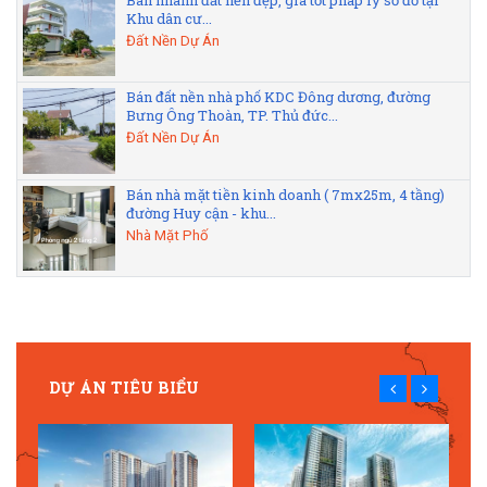
Khu dân cư...
Đất Nền Dự Án
Bán đất nền nhà phố KDC Đông dương, đường
Bưng Ông Thoàn, TP. Thủ đức...
Đất Nền Dự Án
Bán nhà mặt tiền kinh doanh ( 7mx25m, 4 tầng)
đường Huy cận - khu...
Nhà Mặt Phố
DỰ ÁN TIÊU BIỂU