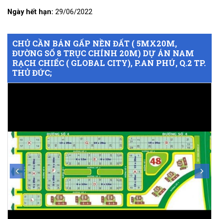
Ngày hết hạn:
29/06/2022
CHỦ CẦN BÁN GẤP NỀN ĐẤT ( 5MX20M,
ĐƯỜNG SỐ 8 TRỤC CHÍNH 20M) DỰ ÁN NAM
RẠCH CHIẾC ( GLOBAL CITY), P.AN PHÚ, Q.2 TP.
THỦ ĐỨC;