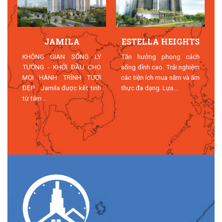
JAMILA
ESTELLA HEIGHTS
T
KHÔNG GIAN SỐNG LÝ
Tận hưởng phong cách
TƯỞNG - KHỞI ĐẦU CHO
sống đỉnh cao. Trải nghiệm
MỌI HÀNH TRÌNH TƯƠI
các tiện ích mua sắm và ẩm
n
ĐẸP Jamila được kết tinh
thực đa dạng. Lựa...
n
từ tâm...
n