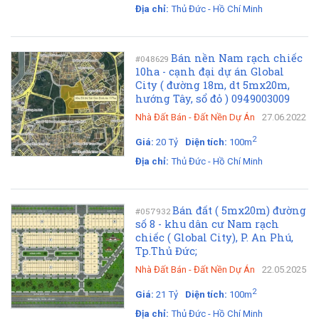
Địa chỉ:
Thủ Đức - Hồ Chí Minh
Bán nền Nam rạch chiếc
#048629
10ha - cạnh đại dự án Global
City ( đường 18m, dt 5mx20m,
hướng Tây, sổ đỏ ) 0949003009
Nhà Đất Bán
-
Đất Nền Dự Án
27.06.2022
2
Giá:
20 Tỷ
Diện tích:
100m
Địa chỉ:
Thủ Đức - Hồ Chí Minh
Bán đất ( 5mx20m) đường
#057932
số 8 - khu dân cư Nam rạch
chiếc ( Global City), P. An Phú,
Tp.Thủ Đức;
Nhà Đất Bán
-
Đất Nền Dự Án
22.05.2025
2
Giá:
21 Tỷ
Diện tích:
100m
Địa chỉ:
Thủ Đức - Hồ Chí Minh