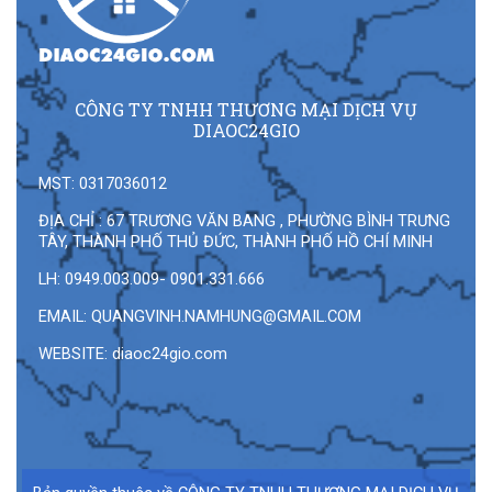
CÔNG TY TNHH THƯƠNG MẠI DỊCH VỤ
DIAOC24GIO
MST: 0317036012
ĐỊA CHỈ : 67 TRƯƠNG VĂN BANG , PHƯỜNG BÌNH TRƯNG
TÂY, THÀNH PHỐ THỦ ĐỨC, THÀNH PHỐ HỒ CHÍ MINH
LH: 0949.003.009- 0901.331.666
EMAIL:
QUANGVINH.NAMHUNG@GMAIL.COM
WEBSITE: diaoc24gio.com