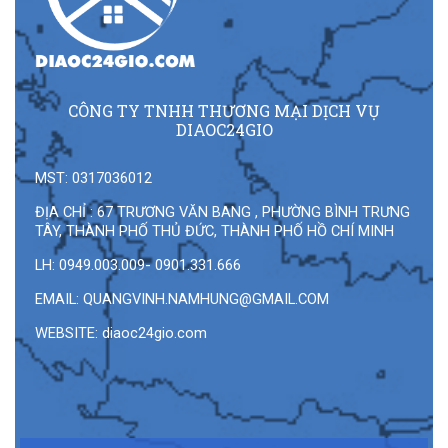
CÔNG TY TNHH THƯƠNG MẠI DỊCH VỤ
DIAOC24GIO
MST: 0317036012
ĐỊA CHỈ : 67 TRƯƠNG VĂN BANG , PHƯỜNG BÌNH TRƯNG
TÂY, THÀNH PHỐ THỦ ĐỨC, THÀNH PHỐ HỒ CHÍ MINH
LH: 0949.003.009- 0901.331.666
EMAIL:
QUANGVINH.NAMHUNG@GMAIL.COM
WEBSITE: diaoc24gio.com