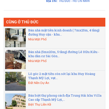
Địa chỉ:
Thủ Đức - Hồ Chí Minh
CÙNG Ở THỦ ĐỨC
Bán nhà mặt tiền kinh doanh ( 7mx25m, 4 tầng)
đường Huy cận - khu...
Nhà Mặt Phố
Bán nhà (5mx20m, 5 tầng) đường Lê Hữu Kiều -
khu dân cư Sài Gòn...
Nhà Mặt Phố
Lô góc 2 mặt tiền còn sót lại khu Huy Hoàng
Thạnh Mỹ Lợi, vạt...
Đất Nền Dự Án
Bán biệt thự phong cách địa Trung Hải khu Villa
Cao cấp Thạnh Mỹ Lợi,...
Biệt Thự Liền Kề