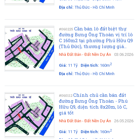
Địa chỉ:
Thủ Đức - Hồ Chí Minh
Cần bán lô đất biệt thự
#060225
đường Bưng Ông Thoàn vị trí lô
C 160m2 tại phường Phú Hữu Q9
(Thủ Đức), thương lượng giá...
Nhà Đất Bán
-
Đất Nền Dự Án
03.06.2026
2
Giá:
11 Tỷ
Diện tích:
160m
Địa chỉ:
Thủ Đức - Hồ Chí Minh
Chính chủ cần bán đất
#060112
đường Bưng Ông Thoàn - Phú
Hữu Q9, diện tích 8x20m, lô C,
giá tốt
Nhà Đất Bán
-
Đất Nền Dự Án
26.05.2026
2
Giá:
11 Tỷ
Diện tích:
160m