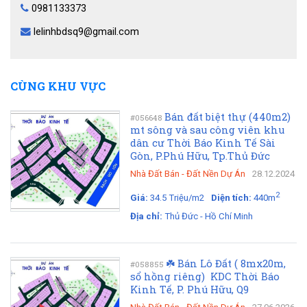
0981133373
lelinhbdsq9@gmail.com
CÙNG KHU VỰC
Bán đất biệt thự (440m2)
#056648
mt sông và sau công viên khu
dân cư Thời Báo Kinh Tế Sài
Gòn, P.Phú Hữu, Tp.Thủ Đức
Nhà Đất Bán
-
Đất Nền Dự Án
28.12.2024
2
Giá:
34.5 Triệu/m2
Diện tích:
440m
Địa chỉ:
Thủ Đức - Hồ Chí Minh
☘️ Bán Lô Đất ( 8mx20m,
#058855
sổ hồng riêng) KDC Thời Báo
Kinh Tế, P. Phú Hữu, Q9