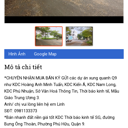
Hình Ảnh
Google Map
Mô tả chi tiết
*CHUYÊN NHẬN MUA BÁN KÝ GỬI các dự án xung quanh Q9
như KDC Hoàng Anh Minh Tuấn, KDC Kiến Á, KDC Nam Long,
KDC Phú Nhuận, Sở Văn Hoá Thông Tin, Thời báo kinh tế, Mẫu
Giáo Trung Ương 3.
Anh/ chị vui lòng liên hệ em Linh
SĐT: 0981133373
*Bán nhanh đất nền giá tốt KDC Thời báo kinh tế SG, đường
Bưng Ông Thoàn, Phường Phú Hữu, Quận 9.