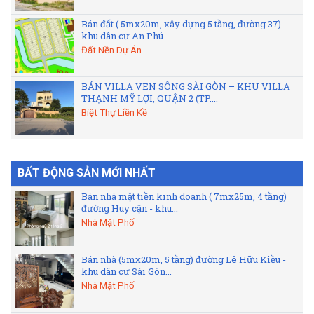
Bán đất ( 5mx20m, xây dựng 5 tầng, đường 37)
khu dân cư An Phú...
Đất Nền Dự Án
BÁN VILLA VEN SÔNG SÀI GÒN – KHU VILLA
THẠNH MỸ LỢI, QUẬN 2 (TP....
Biệt Thự Liền Kề
BẤT ĐỘNG SẢN MỚI NHẤT
Bán nhà mặt tiền kinh doanh ( 7mx25m, 4 tầng)
đường Huy cận - khu...
Nhà Mặt Phố
Bán nhà (5mx20m, 5 tầng) đường Lê Hữu Kiều -
khu dân cư Sài Gòn...
Nhà Mặt Phố