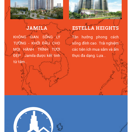
JAMILA
ESTELLA HEIGHTS
T
KHÔNG GIAN SỐNG LÝ
Tận hưởng phong cách
TƯỞNG - KHỞI ĐẦU CHO
sống đỉnh cao. Trải nghiệm
MỌI HÀNH TRÌNH TƯƠI
các tiện ích mua sắm và ẩm
n
ĐẸP Jamila được kết tinh
thực đa dạng. Lựa...
n
từ tâm...
n