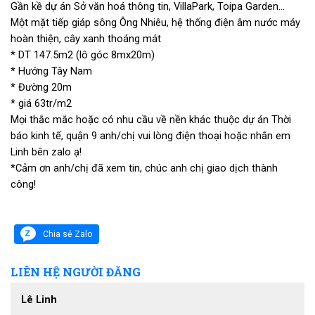
Gần kề dự án Sở văn hoá thông tin, VillaPark, Toipa Garden…
Một mặt tiếp giáp sông Ông Nhiêu, hệ thống điện âm nước máy
hoàn thiện, cây xanh thoáng mát
* DT 147.5m2 (lô góc 8mx20m)
* Hướng Tây Nam
* Đường 20m
* giá 63tr/m2
Mọi thắc mắc hoặc có nhu cầu về nền khác thuộc dự án Thời
báo kinh tế, quận 9 anh/chị vui lòng điện thoại hoặc nhắn em
Linh bên zalo ạ!
*Cảm ơn anh/chị đã xem tin, chúc anh chị giao dịch thành
công!
Chia sẻ Zalo
LIÊN HỆ NGƯỜI ĐĂNG
Lê Linh