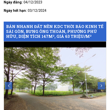
Ngày đăng:
04/12/2023
Ngày hết hạn:
03/12/2024
BÁN NHANH ĐẤT NỀN KDC THỜI BÁO KINH TẾ
SÀI GÒN, BƯNG ÔNG THOÀN, PHƯỜNG PHÚ
HỮU, DIỆN TÍCH 147M², GIÁ 63 TRIỆU/M²