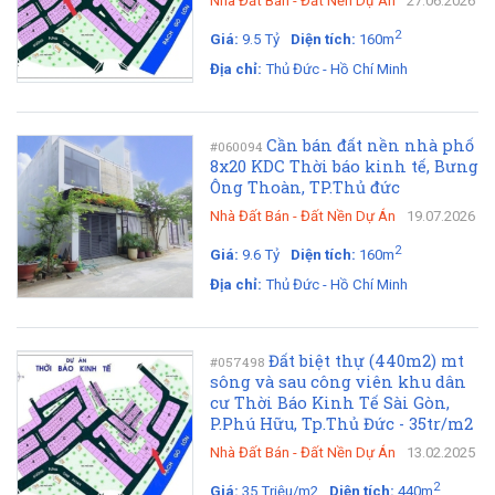
Nhà Đất Bán
-
Đất Nền Dự Án
27.06.2026
2
Giá:
9.5 Tỷ
Diện tích:
160m
Địa chỉ:
Thủ Đức - Hồ Chí Minh
Cần bán đất nền nhà phố
#060094
8x20 KDC Thời báo kinh tế, Bưng
Ông Thoàn, TP.Thủ đức
Nhà Đất Bán
-
Đất Nền Dự Án
19.07.2026
2
Giá:
9.6 Tỷ
Diện tích:
160m
Địa chỉ:
Thủ Đức - Hồ Chí Minh
Đất biệt thự (440m2) mt
#057498
sông và sau công viên khu dân
cư Thời Báo Kinh Tế Sài Gòn,
P.Phú Hữu, Tp.Thủ Đức - 35tr/m2
Nhà Đất Bán
-
Đất Nền Dự Án
13.02.2025
2
Giá:
35 Triệu/m2
Diện tích:
440m