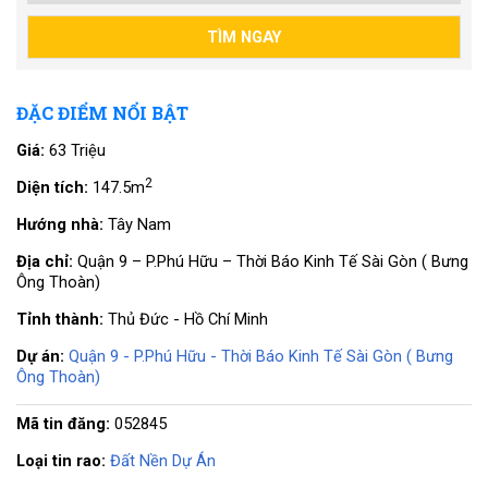
ĐẶC ĐIỂM NỔI BẬT
Giá:
63 Triệu
2
Diện tích:
147.5m
Hướng nhà:
Tây Nam
Địa chỉ:
Quận 9 – P.Phú Hữu – Thời Báo Kinh Tế Sài Gòn ( Bưng
Ông Thoàn)
Tỉnh thành:
Thủ Đức - Hồ Chí Minh
Dự án:
Quận 9 - P.Phú Hữu - Thời Báo Kinh Tế Sài Gòn ( Bưng
Ông Thoàn)
Mã tin đăng:
052845
Loại tin rao:
Đất Nền Dự Án