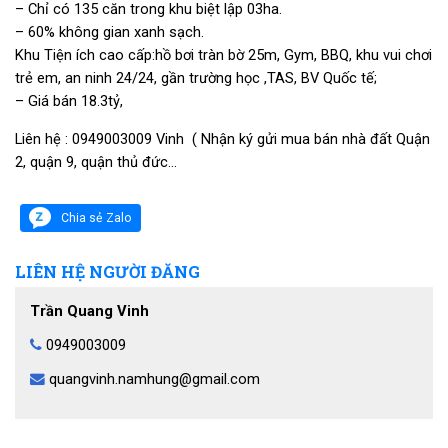
– Chỉ có 135 căn trong khu biệt lập 03ha.
– 60% không gian xanh sạch.
Khu Tiện ích cao cấp:hồ bơi tràn bờ 25m, Gym, BBQ, khu vui chơi
trẻ em, an ninh 24/24, gần trường học ,TAS, BV Quốc tế;
– Giá bán 18.3tỷ,
Liên hệ : 0949003009 Vinh ( Nhận ký gửi mua bán nhà đất Quận
2, quận 9, quận thủ đức…
Chia sẻ Zalo
LIÊN HỆ NGƯỜI ĐĂNG
Trần Quang Vinh
0949003009
quangvinh.namhung@gmail.com