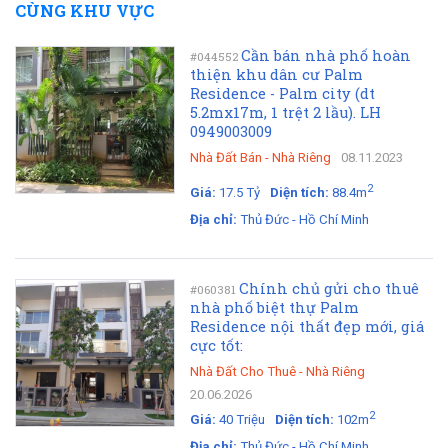
CÙNG KHU VỰC
Cần bán nhà phố hoàn
#044552
thiện khu dân cư Palm
Residence - Palm city (dt
5.2mx17m, 1 trệt 2 lầu). LH
0949003009
Nhà Đất Bán
-
Nhà Riêng
08.11.2023
2
Giá:
17.5 Tỷ
Diện tích:
88.4m
Địa chỉ:
Thủ Đức - Hồ Chí Minh
Chính chủ gửi cho thuê
#060381
nhà phố biệt thự Palm
Residence nội thất đẹp mới, giá
cực tốt:
Nhà Đất Cho Thuê
-
Nhà Riêng
20.06.2026
2
Giá:
40 Triệu
Diện tích:
102m
Địa chỉ:
Thủ Đức - Hồ Chí Minh