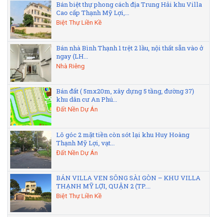
Bán biệt thự phong cách địa Trung Hải khu Villa
Cao cấp Thạnh Mỹ Lợi,...
Biệt Thự Liền Kề
Bán nhà Bình Thạnh 1 trệt 2 lầu, nội thất sẵn vào ở
ngay (LH...
Nhà Riêng
Bán đất ( 5mx20m, xây dựng 5 tầng, đường 37)
khu dân cư An Phú...
Đất Nền Dự Án
Lô góc 2 mặt tiền còn sót lại khu Huy Hoàng
Thạnh Mỹ Lợi, vạt...
Đất Nền Dự Án
BÁN VILLA VEN SÔNG SÀI GÒN – KHU VILLA
THẠNH MỸ LỢI, QUẬN 2 (TP....
Biệt Thự Liền Kề