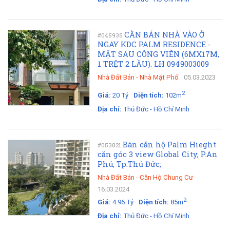
CẦN BÁN NHÀ VÀO Ở
#045935
NGAY KDC PALM RESIDENCE -
MẶT SAU CÔNG VIÊN (6MX17M,
1 TRỆT 2 LẦU). LH 0949003009
Nhà Đất Bán
-
Nhà Mặt Phố
05.03.2023
2
Giá:
20 Tỷ
Diện tích:
102m
Địa chỉ:
Thủ Đức - Hồ Chí Minh
Bán căn hộ Palm Hieght
#053821
căn góc 3 view Global City, P.An
Phú, Tp.Thủ Đức;
Nhà Đất Bán
-
Căn Hộ Chung Cư
16.03.2024
2
Giá:
4.96 Tỷ
Diện tích:
85m
Địa chỉ:
Thủ Đức - Hồ Chí Minh