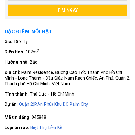
ĐẶC ĐIỂM NỔI BẬT
Giá:
18.3 Tỷ
2
Diện tích:
107m
Hướng nhà:
Bắc
Địa chỉ:
Palm Residence, Đường Cao Tốc Thành Phố Hồ Chí
Minh - Long Thành - Dầu Giây, Nam Rạch Chiếc, An Phú, Quận 2,
Thành phố Hồ Chí Minh, Việt Nam
Tỉnh thành:
Thủ Đức - Hồ Chí Minh
Dự án:
Quận 2(P.An Phú) Khu DC Palm City
Mã tin đăng:
045848
Loại tin rao:
Biệt Thự Liền Kề