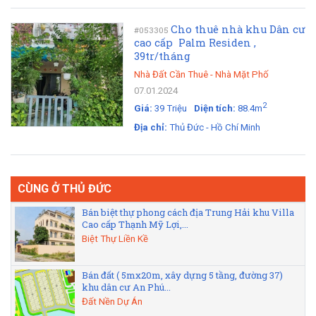
Cho thuê nhà khu Dân cư
#053305
cao cấp Palm Residen ,
39tr/tháng
Nhà Đất Cần Thuê
-
Nhà Mặt Phố
07.01.2024
2
Giá:
39 Triệu
Diện tích:
88.4m
Địa chỉ:
Thủ Đức - Hồ Chí Minh
CÙNG Ở THỦ ĐỨC
Bán biệt thự phong cách địa Trung Hải khu Villa
Cao cấp Thạnh Mỹ Lợi,...
Biệt Thự Liền Kề
Bán đất ( 5mx20m, xây dựng 5 tầng, đường 37)
khu dân cư An Phú...
Đất Nền Dự Án