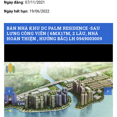
Ngày đăng:
07/11/2021
Ngày hết hạn:
19/06/2022
BÁN NHÀ KHU DC PALM RESIDENCE -SAU
LƯNG CÔNG VIÊN ( 6MX17M, 2 LẦU, NHÀ
HOÀN THIỆN , HƯỚNG BẮC) LH 0949003009