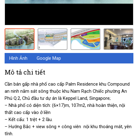
Hình Ảnh
Google Map
Mô tả chi tiết
Cần bán gấp nhà phố cao cấp Palm Residence khu Compound
an ninh nằm sát sông thuộc khu Nam Rạch Chiếc phường An
Phú Q.2, Chủ đầu tư dự án là Keppel Land, Singapore;
– Nhà phố có diện tích: (6×17)m, 107m2, nhà hoàn thiện, nội
thất cao cấp vào ở liền
– Kết cấu: 1 trệt + 2 lầu.
– Hướng Bắc + view sông + công viên nội khu thoáng mát, yên
tĩnh.