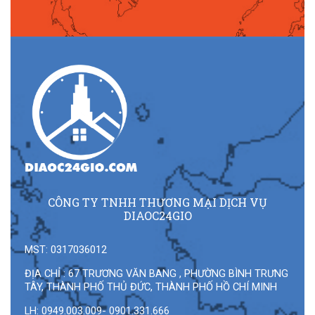
CÔNG TY TNHH THƯƠNG MẠI DỊCH VỤ
DIAOC24GIO
MST: 0317036012
ĐỊA CHỈ : 67 TRƯƠNG VĂN BANG , PHƯỜNG BÌNH TRƯNG
TÂY, THÀNH PHỐ THỦ ĐỨC, THÀNH PHỐ HỒ CHÍ MINH
LH: 0949.003.009- 0901.331.666