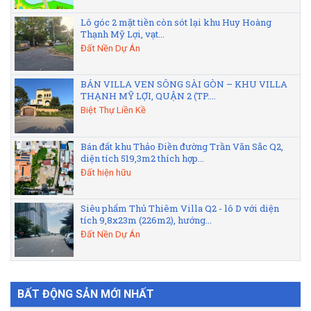
Lô góc 2 mặt tiền còn sót lại khu Huy Hoàng
Thạnh Mỹ Lợi, vạt...
Đất Nền Dự Án
BÁN VILLA VEN SÔNG SÀI GÒN – KHU VILLA
THẠNH MỸ LỢI, QUẬN 2 (TP....
Biệt Thự Liền Kề
Bán đất khu Thảo Điền đường Trần Văn Sắc Q2,
diện tích 519,3m2 thích hợp...
Đất hiện hữu
Siêu phẩm Thủ Thiêm Villa Q2 - lô D với diện
tích 9,8x23m (226m2), hướng...
Đất Nền Dự Án
BẤT ĐỘNG SẢN MỚI NHẤT