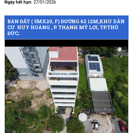
Ngày hết hạn:
27/01/2026
BÁN ĐẤT ( 5MX20, F) ĐƯỜNG 62 12M,KHU DÂN
CƯ HUY HOÀNG , P. THẠNH MỸ LỢI, TP.THỦ
ĐỨC;