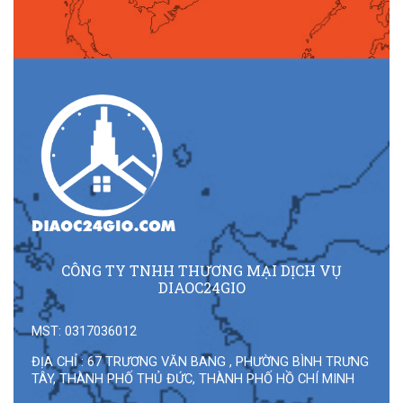
CÔNG TY TNHH THƯƠNG MẠI DỊCH VỤ
DIAOC24GIO
MST: 0317036012
ĐỊA CHỈ : 67 TRƯƠNG VĂN BANG , PHƯỜNG BÌNH TRƯNG
TÂY, THÀNH PHỐ THỦ ĐỨC, THÀNH PHỐ HỒ CHÍ MINH