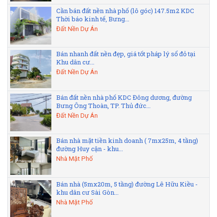
Cần bán đất nền nhà phố (lô góc) 147.5m2 KDC
Thời báo kinh tế, Bưng...
Đất Nền Dự Án
Bán nhanh đất nền đẹp, giá tốt pháp lý sổ đỏ tại
Khu dân cư...
Đất Nền Dự Án
Bán đất nền nhà phố KDC Đông dương, đường
Bưng Ông Thoàn, TP. Thủ đức...
Đất Nền Dự Án
Bán nhà mặt tiền kinh doanh ( 7mx25m, 4 tầng)
đường Huy cận - khu...
Nhà Mặt Phố
Bán nhà (5mx20m, 5 tầng) đường Lê Hữu Kiều -
khu dân cư Sài Gòn...
Nhà Mặt Phố