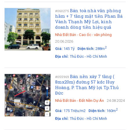
Bán toà nhà văn phòng
#060275
hầm + 7 tầng mặt tiền Phan Bá
Vành Thạnh Mỹ Lợi, kinh
doanh dòng tiền hiệu quả
Nhà Đất Bán
-
Cao ốc - văn phòng
20.06.2026
2
Giá:
145 Tỷ
Diện tích:
288m
Địa chỉ:
Thủ Đức - Hồ Chí Minh
Bán nền xây 7 tầng (
#055969
8mx20m) đường 57 kdc Huy
Hoàng, P. Thạn Mỹ lợi Tp.Thủ
Đức
Nhà Đất Bán
-
Đất Nền Dự Án
24.08.2024
2
Giá:
175 Triệu/m2
Diện tích:
160m
Địa chỉ:
Thủ Đức - Hồ Chí Minh