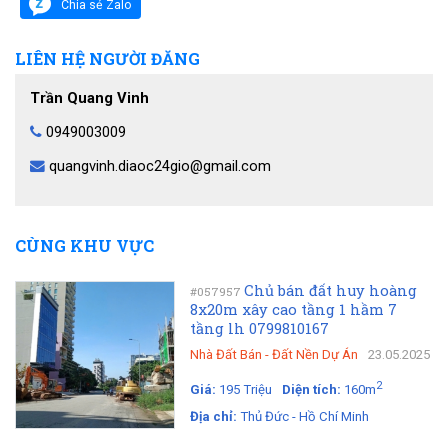
Chia sẻ Zalo
LIÊN HỆ NGƯỜI ĐĂNG
Trần Quang Vinh
0949003009
quangvinh.diaoc24gio@gmail.com
CÙNG KHU VỰC
Chủ bán đất huy hoàng
#057957
8x20m xây cao tầng 1 hầm 7
tầng lh 0799810167
Nhà Đất Bán
-
Đất Nền Dự Án
23.05.2025
2
Giá:
195 Triệu
Diện tích:
160m
Địa chỉ:
Thủ Đức - Hồ Chí Minh