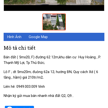
Hình Ảnh
Google Map
Mô tả chi tiết
Bán đất ( 5mx20, F) đường 62 12m,khu dân cư Huy Hoàng , P.
Thạnh Mỹ Lợi, Tp.Thủ Đức;
Lô F ; dt 5mx20m; đuòng 62a 12; hướng ĐN; Quy cách Xd ( 6
tầng , hầm) giá 210tr/m2;
Liên hê: 0949.003.009 Vinh
Nhận ký gửi mua bán nhanh nhà đất Q2, Q9…