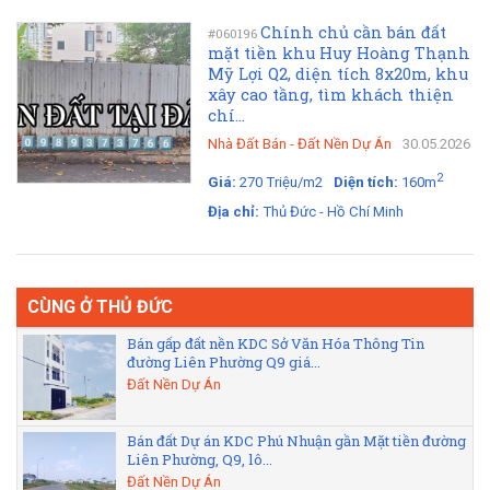
Chính chủ cần bán đất
#060196
mặt tiền khu Huy Hoàng Thạnh
Mỹ Lợi Q2, diện tích 8x20m, khu
xây cao tầng, tìm khách thiện
chí...
Nhà Đất Bán
-
Đất Nền Dự Án
30.05.2026
2
Giá:
270 Triệu/m2
Diện tích:
160m
Địa chỉ:
Thủ Đức - Hồ Chí Minh
CÙNG Ở THỦ ĐỨC
Bán gấp đất nền KDC Sở Văn Hóa Thông Tin
đường Liên Phường Q9 giá...
Đất Nền Dự Án
Bán đất Dự án KDC Phú Nhuận gần Mặt tiền đường
Liên Phường, Q9, lô...
Đất Nền Dự Án