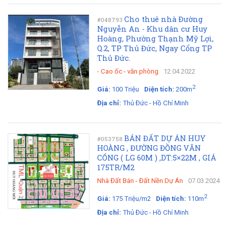
Cho thuê nhà Đường
#048793
Nguyễn An - Khu dân cư Huy
Hoàng, Phường Thạnh Mỹ Lợi,
Q.2, TP Thủ Đức, Ngay Cổng TP
Thủ Đức.
-
Cao ốc - văn phòng
12.04.2022
2
Giá:
100 Triệu
Diện tích:
200m
Địa chỉ:
Thủ Đức - Hồ Chí Minh
BÁN ĐẤT DỰ ÁN HUY
#053758
HOÀNG , ĐƯỜNG ĐỒNG VĂN
CỐNG ( LG 60M ) ,DT:5×22M , GIÁ
175TR/M2
Nhà Đất Bán
-
Đất Nền Dự Án
07.03.2024
2
Giá:
175 Triệu/m2
Diện tích:
110m
Địa chỉ:
Thủ Đức - Hồ Chí Minh