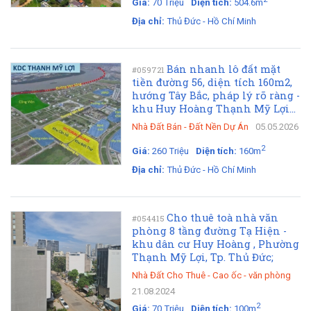
Giá:
70 Triệu
Diện tích:
504.6m
Địa chỉ:
Thủ Đức - Hồ Chí Minh
Bán nhanh lô đất mặt
#059721
tiền đường 56, diện tích 160m2,
hướng Tây Bắc, pháp lý rõ ràng -
khu Huy Hoàng Thạnh Mỹ Lợi...
Nhà Đất Bán
-
Đất Nền Dự Án
05.05.2026
2
Giá:
260 Triệu
Diện tích:
160m
Địa chỉ:
Thủ Đức - Hồ Chí Minh
Cho thuê toà nhà văn
#054415
phòng 8 tầng đường Tạ Hiện -
khu dân cư Huy Hoàng , Phường
Thạnh Mỹ Lợi, Tp. Thủ Đức;
Nhà Đất Cho Thuê
-
Cao ốc - văn phòng
21.08.2024
2
Giá:
70 Triệu
Diện tích:
100m