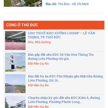
Địa chỉ:
Thủ Đức - Hồ Chí Minh
CÙNG Ở THỦ ĐỨC
CHO THUÊ KHO XƯỞNG 1.000M² – LÊ VĂN
THỊNH, TP. THỦ ĐỨC
Kho, Nhà Xưởng
Bán gấp đất nền KDC Sở Văn Hóa Thông Tin
đường Liên Phường Q9 giá...
Đất Nền Dự Án
Bán đất Dự án KDC Phú Nhuận gần Mặt tiền đường
Liên Phường, Q9, lô...
Đất Nền Dự Án
Chuyên nhận ký gửi đất nền KDC Kiến Á, đường
Liên Phường, Phường Phước Long...
Đất Nền Dự Án