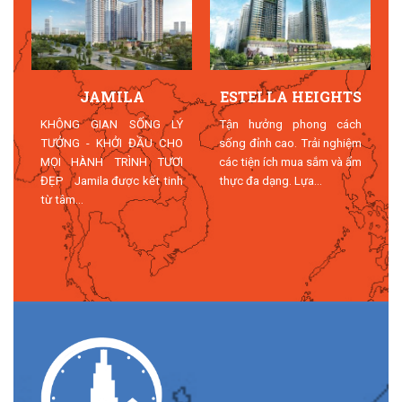
JAMILA
ESTELLA HEIGHTS
T
KHÔNG GIAN SỐNG LÝ
Tận hưởng phong cách
TƯỞNG - KHỞI ĐẦU CHO
sống đỉnh cao. Trải nghiệm
MỌI HÀNH TRÌNH TƯƠI
các tiện ích mua sắm và ẩm
n
ĐẸP Jamila được kết tinh
thực đa dạng. Lựa...
n
từ tâm...
n