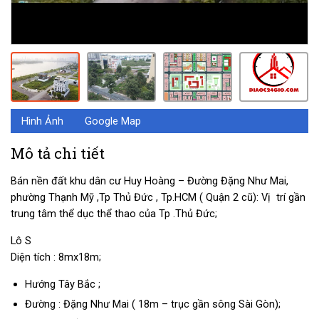
Hình Ảnh
Google Map
Mô tả chi tiết
Bán nền đất khu dân cư Huy Hoàng – Đường Đặng Như Mai,
phường Thạnh Mỹ ,Tp Thủ Đức , Tp.HCM ( Quận 2 cũ): Vị trí gần
trung tâm thể dục thể thao của Tp .Thủ Đức;
Lô S
Diện tích : 8mx18m;
Hướng Tây Bắc ;
Đường : Đặng Như Mai ( 18m – trục gần sông Sài Gòn);