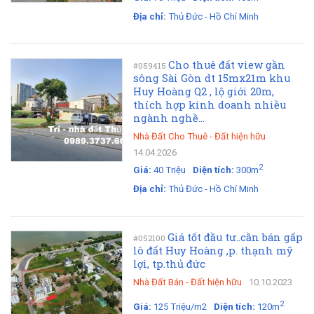
Địa chỉ:
Thủ Đức - Hồ Chí Minh
Cho thuê đất view gần
#059415
sông Sài Gòn dt 15mx21m khu
Huy Hoàng Q2 , lộ giới 20m,
thích hợp kinh doanh nhiều
ngành nghề...
Nhà Đất Cho Thuê
-
Đất hiện hữu
14.04.2026
2
Giá:
40 Triệu
Diện tích:
300m
Địa chỉ:
Thủ Đức - Hồ Chí Minh
Giá tốt đầu tư..cần bán gấp
#052100
lô đất Huy Hoàng ,p. thạnh mỹ
lợi, tp.thủ đức
Nhà Đất Bán
-
Đất hiện hữu
10.10.2023
2
Giá:
125 Triệu/m2
Diện tích:
120m