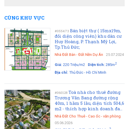
CÙNG KHU VỰC
Bán biệt thự ( 15mx19m,
#055473
đối diện công viên) khu dân cư
Huy Hoàng, P. Thạnh Mỹ Lợi,
Tp.Thủ Đức;
Nhà Đất Bán
-
Đất Nền Dự Án
25.07.2024
2
Giá:
220 Triệu/m2
Diện tích:
285m
Địa chỉ:
Thủ Đức - Hồ Chí Minh
Toà nhà cho thuê đường
#060128
Trương Văn Bang đường rộng
40m, 1 hầm 5 lầu, diện tích 504,6
m2 - thích hợp kinh doanh đa...
Nhà Đất Cho Thuê
-
Cao ốc - văn phòng
05.06.2026
2