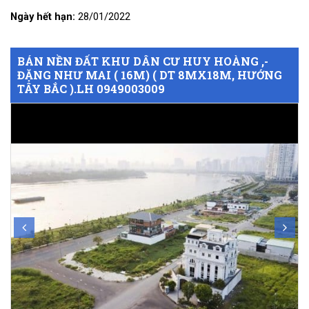
Ngày hết hạn:
28/01/2022
BÁN NỀN ĐẤT KHU DÂN CƯ HUY HOÀNG ,-
ĐẶNG NHƯ MAI ( 16M) ( DT 8MX18M, HƯỚNG
TÂY BẮC ).LH 0949003009