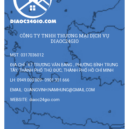
CÔNG TY TNHH THƯƠNG MẠI DỊCH VỤ
DIAOC24GIO
MST: 0317036012
ĐỊA CHỈ : 67 TRƯƠNG VĂN BANG , PHƯỜNG BÌNH TRƯNG
TÂY, THÀNH PHỐ THỦ ĐỨC, THÀNH PHỐ HỒ CHÍ MINH
LH: 0949.003.009- 0901.331.666
EMAIL:
QUANGVINH.NAMHUNG@GMAIL.COM
WEBSITE: diaoc24gio.com