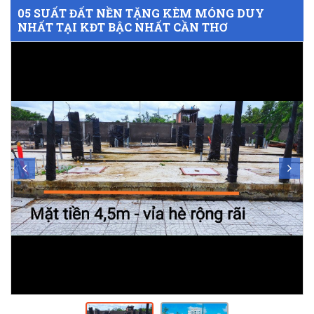
05 SUẤT ĐẤT NỀN TẶNG KÈM MÓNG DUY
NHẤT TẠI KĐT BẬC NHẤT CẦN THƠ