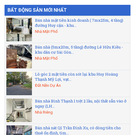
BẤT ĐỘNG SẢN MỚI NHẤT
Bán nhà mặt tiền kinh doanh ( 7mx25m, 4 tầng)
đường Huy cận - khu...
Nhà Mặt Phố
Bán nhà (5mx20m, 5 tầng) đường Lê Hữu Kiều -
khu dân cư Sài Gòn...
Nhà Mặt Phố
Lô góc 2 mặt tiền còn sót lại khu Huy Hoàng
Thạnh Mỹ Lợi, vạt...
Đất Nền Dự Án
Bán nhà Bình Thạnh 1 trệt 2 lầu, nội thất sẵn vào ở
ngay (LH...
Nhà Riêng
Bán nhà nát Q1 Trần Đình Xu, có dòng tiền cho
thuê ổn định, tìm...