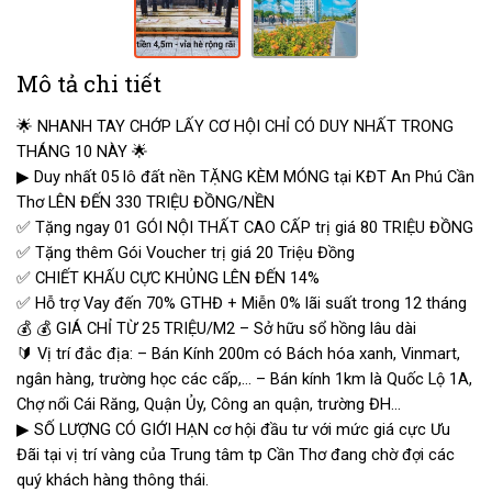
Mô tả chi tiết
🌟
NHANH TAY CHỚP LẤY CƠ HỘI CHỈ CÓ DUY NHẤT TRONG
THÁNG 10 NÀY
🌟
▶
Duy nhất 05 lô đất nền TẶNG KÈM MÓNG tại KĐT An Phú Cần
Thơ LÊN ĐẾN 330 TRIỆU ĐỒNG/NỀN
✅
Tặng ngay 01 GÓI NỘI THẤT CAO CẤP trị giá 80 TRIỆU ĐỒNG
✅
Tặng thêm Gói Voucher trị giá 20 Triệu Đồng
✅
CHIẾT KHẤU CỰC KHỦNG LÊN ĐẾN 14%
✅
Hỗ trợ Vay đến 70% GTHĐ + Miễn 0% lãi suất trong 12 tháng
💰
💰
GIÁ CHỈ TỪ 25 TRIỆU/M2 – Sở hữu sổ hồng lâu dài
🔰
Vị trí đắc địa: – Bán Kính 200m có Bách hóa xanh, Vinmart,
ngân hàng, trường học các cấp,… – Bán kính 1km là Quốc Lộ 1A,
Chợ nổi Cái Răng, Quận Ủy, Công an quận, trường ĐH…
▶
SỐ LƯỢNG CÓ GIỚI HẠN cơ hội đầu tư với mức giá cực Ưu
Đãi tại vị trí vàng của Trung tâm tp Cần Thơ đang chờ đợi các
quý khách hàng thông thái.