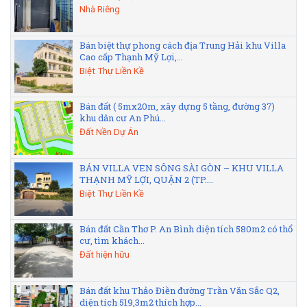
Nhà Riêng
Bán biệt thự phong cách địa Trung Hải khu Villa
Cao cấp Thạnh Mỹ Lợi,...
Biệt Thự Liền Kề
Bán đất ( 5mx20m, xây dựng 5 tầng, đường 37)
khu dân cư An Phú...
Đất Nền Dự Án
BÁN VILLA VEN SÔNG SÀI GÒN – KHU VILLA
THẠNH MỸ LỢI, QUẬN 2 (TP....
Biệt Thự Liền Kề
Bán đất Cần Thơ P. An Bình diện tích 580m2 có thổ
cư, tìm khách...
Đất hiện hữu
Bán đất khu Thảo Điền đường Trần Văn Sắc Q2,
diện tích 519,3m2 thích hợp...