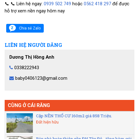
📞
📞
Liên hệ ngay:
0939 502 749
hoặc
0562 418 297
để được
hỗ trợ xem nền ngay hôm nay
Chia sẻ Zalo
LIÊN HỆ NGƯỜI ĐĂNG
Dương Thị Hồng Anh
0338222943
baby0406123@gmail.com
CÙNG Ở CÁI RĂNG
Cặp NỀN THỔ CƯ 160m2 giá 858 Triệu.
Đất hiện hữu
Bán nhà hoàn thiện gần ĐH Tây Đô - tặng kèm gói