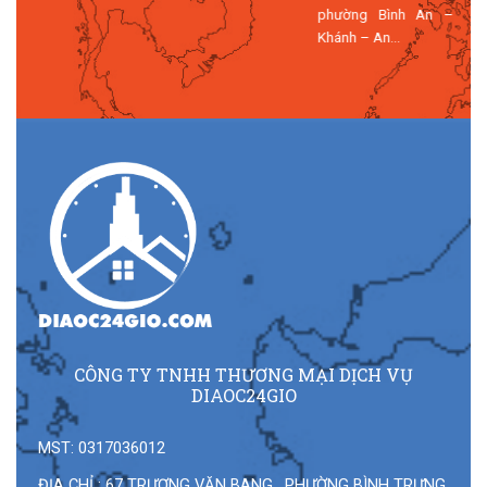
phường Bình An – Bình
Khánh – An...
CÔNG TY TNHH THƯƠNG MẠI DỊCH VỤ
DIAOC24GIO
MST: 0317036012
ĐỊA CHỈ : 67 TRƯƠNG VĂN BANG , PHƯỜNG BÌNH TRƯNG