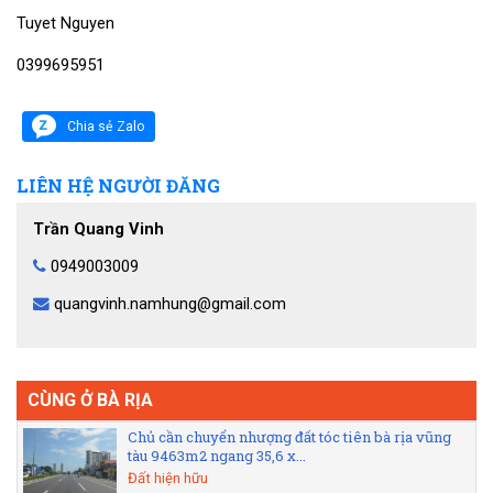
Tuyet Nguyen
0399695951
Chia sẻ Zalo
LIÊN HỆ NGƯỜI ĐĂNG
Trần Quang Vinh
0949003009
quangvinh.namhung@gmail.com
CÙNG Ở BÀ RỊA
Chủ cần chuyển nhượng đất tóc tiên bà rịa vũng
tàu 9463m2 ngang 35,6 x...
Đất hiện hữu