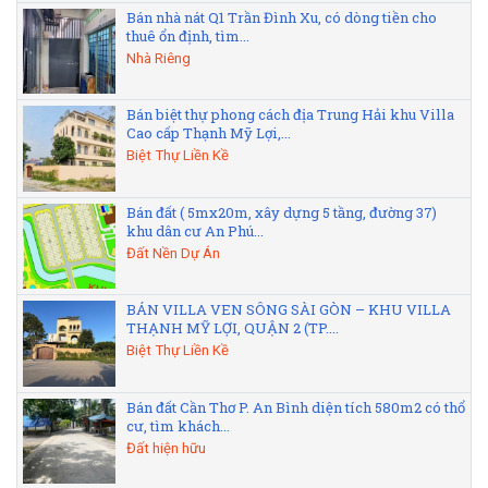
Bán nhà nát Q1 Trần Đình Xu, có dòng tiền cho
thuê ổn định, tìm...
Nhà Riêng
Bán biệt thự phong cách địa Trung Hải khu Villa
Cao cấp Thạnh Mỹ Lợi,...
Biệt Thự Liền Kề
Bán đất ( 5mx20m, xây dựng 5 tầng, đường 37)
khu dân cư An Phú...
Đất Nền Dự Án
BÁN VILLA VEN SÔNG SÀI GÒN – KHU VILLA
THẠNH MỸ LỢI, QUẬN 2 (TP....
Biệt Thự Liền Kề
Bán đất Cần Thơ P. An Bình diện tích 580m2 có thổ
cư, tìm khách...
Đất hiện hữu