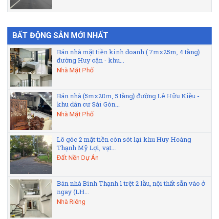
BẤT ĐỘNG SẢN MỚI NHẤT
Bán nhà mặt tiền kinh doanh ( 7mx25m, 4 tầng)
đường Huy cận - khu...
Nhà Mặt Phố
Bán nhà (5mx20m, 5 tầng) đường Lê Hữu Kiều -
khu dân cư Sài Gòn...
Nhà Mặt Phố
Lô góc 2 mặt tiền còn sót lại khu Huy Hoàng
Thạnh Mỹ Lợi, vạt...
Đất Nền Dự Án
Bán nhà Bình Thạnh 1 trệt 2 lầu, nội thất sẵn vào ở
ngay (LH...
Nhà Riêng