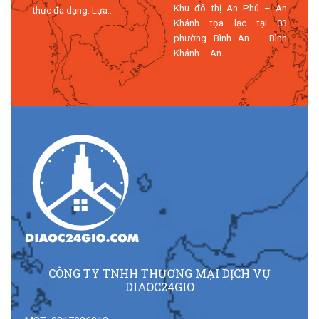
Khu đô thị An Phú – An
h
thực đa dạng. Lựa...
Khánh tọa lạc tại 03
phường Bình An – Bình
Khánh – An...
CÔNG TY TNHH THƯƠNG MẠI DỊCH VỤ
DIAOC24GIO