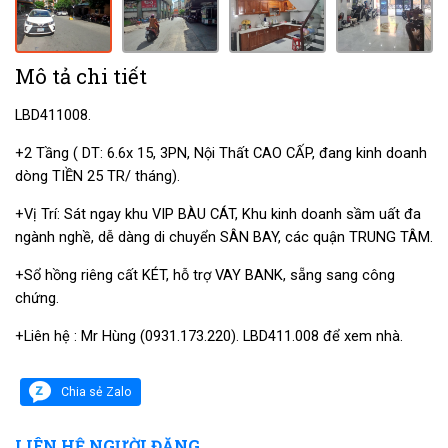
Mô tả chi tiết
LBD411008.
+2 Tầng ( DT: 6.6x 15, 3PN, Nội Thất CAO CẤP, đang kinh doanh
dòng TIỀN 25 TR/ tháng).
+Vị Trí: Sát ngay khu VIP BÀU CÁT, Khu kinh doanh sầm uất đa
ngành nghề, dễ dàng di chuyển SÂN BAY, các quận TRUNG TÂM.
+Sổ hồng riêng cất KÉT, hỗ trợ VAY BANK, sẵng sang công
chứng.
+Liên hệ : Mr Hùng (0931.173.220). LBD411.008 để xem nhà.
Chia sẻ Zalo
LIÊN HỆ NGƯỜI ĐĂNG