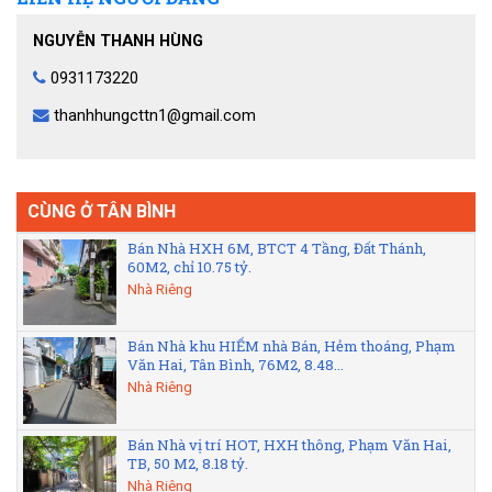
NGUYỄN THANH HÙNG
0931173220
thanhhungcttn1@gmail.com
CÙNG Ở TÂN BÌNH
Bán Nhà HXH 6M, BTCT 4 Tầng, Đất Thánh,
60M2, chỉ 10.75 tỷ.
Nhà Riêng
Bán Nhà khu HIẾM nhà Bán, Hẻm thoáng, Phạm
Văn Hai, Tân Bình, 76M2, 8.48...
Nhà Riêng
Bán Nhà vị trí HOT, HXH thông, Phạm Văn Hai,
TB, 50 M2, 8.18 tỷ.
Nhà Riêng