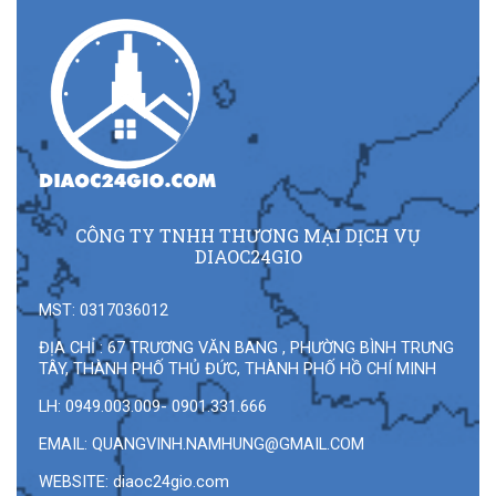
CÔNG TY TNHH THƯƠNG MẠI DỊCH VỤ
DIAOC24GIO
MST: 0317036012
ĐỊA CHỈ : 67 TRƯƠNG VĂN BANG , PHƯỜNG BÌNH TRƯNG
TÂY, THÀNH PHỐ THỦ ĐỨC, THÀNH PHỐ HỒ CHÍ MINH
LH: 0949.003.009- 0901.331.666
EMAIL:
QUANGVINH.NAMHUNG@GMAIL.COM
WEBSITE: diaoc24gio.com