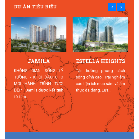
DỰ ÁN TIÊU BIỂU
JAMILA
ESTELLA HEIGHTS
T
KHÔNG GIAN SỐNG LÝ
Tận hưởng phong cách
TƯỞNG - KHỞI ĐẦU CHO
sống đỉnh cao. Trải nghiệm
MỌI HÀNH TRÌNH TƯƠI
các tiện ích mua sắm và ẩm
n
ĐẸP Jamila được kết tinh
thực đa dạng. Lựa...
n
từ tâm...
n