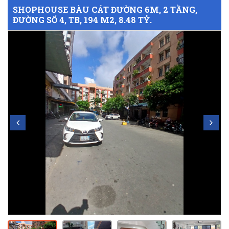
SHOPHOUSE BÀU CÁT ĐƯỜNG 6M, 2 TẦNG,
ĐƯỜNG SỐ 4, TB, 194 M2, 8.48 TỶ.