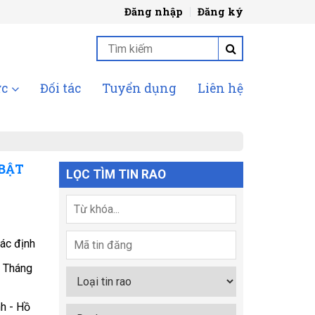
Đăng nhập
Đăng ký
ức
Đối tác
Tuyển dụng
Liên hệ
 BẬT
LỌC TÌM TIN RAO
ác định
 Tháng
nh - Hồ