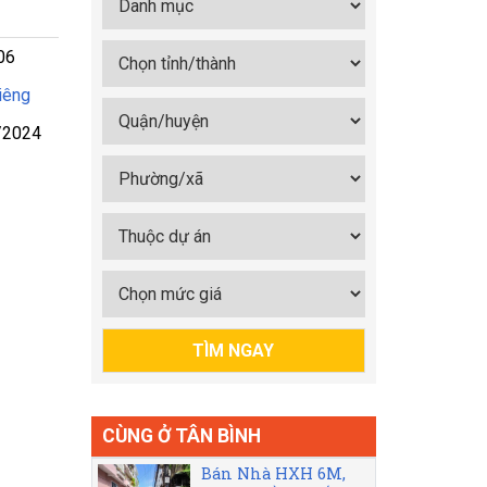
06
iêng
/2024
CÙNG Ở TÂN BÌNH
Bán Nhà HXH 6M,