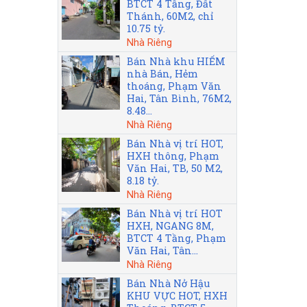
BTCT 4 Tầng, Đất
Thánh, 60M2, chỉ
10.75 tỷ.
Nhà Riêng
Bán Nhà khu HIẾM
nhà Bán, Hẻm
thoáng, Phạm Văn
Hai, Tân Bình, 76M2,
8.48...
Nhà Riêng
Bán Nhà vị trí HOT,
HXH thông, Phạm
Văn Hai, TB, 50 M2,
8.18 tỷ.
Nhà Riêng
Bán Nhà vị trí HOT
HXH, NGANG 8M,
BTCT 4 Tầng, Phạm
Văn Hai, Tân...
Nhà Riêng
Bán Nhà Nở Hậu
KHU VỰC HOT, HXH