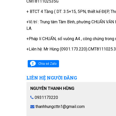
CMT811102535G
+ BTCT 4 Tầng ( DT: 3.5×15, 5PN, thiết kế ĐẸP, Th
+Vị trí : Trung tâm Tâm Bình, phường CHUẨN VĂN H
LA.
+Pháp lí CHUẨN, sổ vuông A4 , công chứng trong 
+Liên hệ: Mr Hùng (0931.173.220).CMT8111025.3
Chia sẻ Zalo
LIÊN HỆ NGƯỜI ĐĂNG
NGUYỄN THANH HÙNG
0931173220
thanhhungcttn1@gmail.com