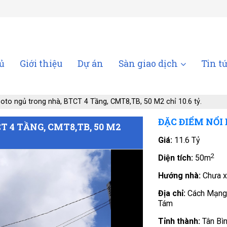
ủ
Giới thiệu
Dự án
Sàn giao dịch
Tin t
oto ngủ trong nhà, BTCT 4 Tầng, CMT8,TB, 50 M2 chỉ 10.6 tỷ.
ĐẶC ĐIỂM NỔI
 4 TẦNG, CMT8,TB, 50 M2
Giá:
11.6 Tỷ
2
Diện tích:
50m
Hướng nhà:
Chưa x
Địa chỉ:
Cách Mạng
Tám
Tỉnh thành:
Tân Bì