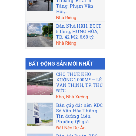
Thoáng ,BTCT 5
Tầng, Phạm Văn
Hai,...
Nhà Riêng
Bán Nhà HXH, BTCT
5 tầng, HƯNG HÓA,
TB, 42 M2, 6.68 tỷ.
Nhà Riêng
BẤT ĐỘNG SẢN MỚI NHẤT
CHO THUÊ KHO
XƯỞNG 1.000M² – LÊ
VĂN THỊNH, TP. THỦ
ĐỨC
Kho, Nhà Xưởng
Bán gấp đất nền KDC
Sở Văn Hóa Thông
Tin đường Liên
Phường Q9 giá...
Đất Nền Dự Án