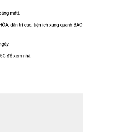
oáng mát).
ÓA, dân trí cao, tiện ích xung quanh BAO
ngày.
5G để xem nhà.