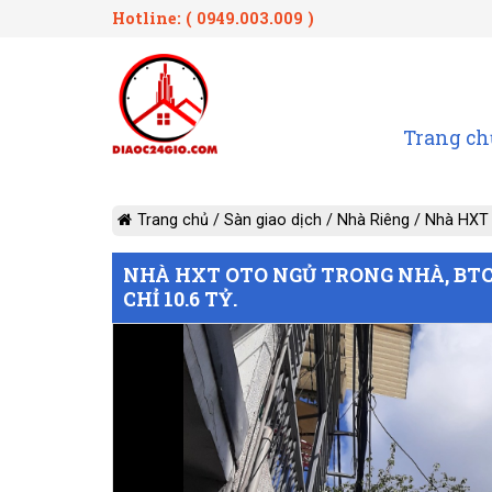
Hotline: ( 0949.003.009 )
Trang ch
Trang chủ
/
Sàn giao dịch
/
Nhà Riêng
/
Nhà HXT 
NHÀ HXT OTO NGỦ TRONG NHÀ, BTCT
CHỈ 10.6 TỶ.