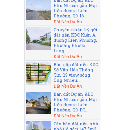
Bán đất Dự án KDC
Phú Nhuận gần Mặt
tiền đường Liên
Phường, Q9, lô...
Đất Nền Dự Án
Chuyên nhận ký gửi
đất nền KDC Kiến Á,
đường Liên Phường,
Phường Phước
Long...
Đất Nền Dự Án
Bán gấp đất nền KDC
Sở Văn Hóa Thông
Tin Q9 view sông
Ông Nhiêu,...
Đất Nền Dự Án
Bán đất Dự án KDC
Phú Nhuận gần Mặt
tiền đường Liên
Phường, Q9, DT...
Đất Nền Dự Án
Cần bán đất nền nhà
phố (lô góc) 147.5m2