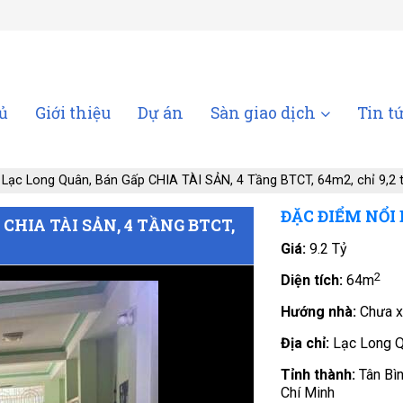
ủ
Giới thiệu
Dự án
Sàn giao dịch
Tin t
Lạc Long Quân, Bán Gấp CHIA TÀI SẢN, 4 Tầng BTCT, 64m2, chỉ 9,2 t
ĐẶC ĐIỂM NỔI
HIA TÀI SẢN, 4 TẦNG BTCT,
Giá:
9.2 Tỷ
2
Diện tích:
64m
Hướng nhà:
Chưa x
Địa chỉ:
Lạc Long 
Tỉnh thành:
Tân Bì
Chí Minh