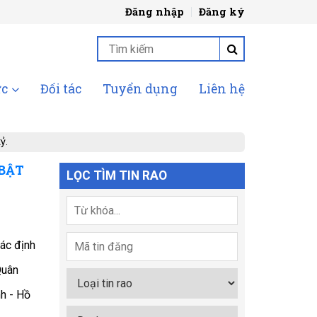
Đăng nhập
Đăng ký
ức
Đối tác
Tuyển dụng
Liên hệ
ỷ.
 BẬT
LỌC TÌM TIN RAO
ác định
Quân
nh - Hồ