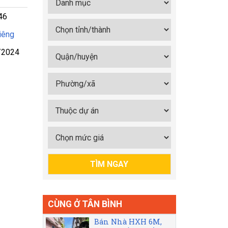
46
iêng
/2024
CÙNG Ở TÂN BÌNH
Bán Nhà HXH 6M,