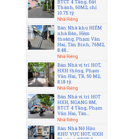
BTCT 4 Tầng, Đất
Thánh, 60M2, chỉ
10.75 tỷ.
Nhà Riêng
Bán Nhà khu HIẾM
nhà Bán, Hẻm
thoáng, Phạm Văn
Hai, Tân Bình, 76M2,
8.48...
Nhà Riêng
Bán Nhà vị trí HOT,
HXH thông, Phạm
Văn Hai, TB, 50 M2,
8.18 tỷ.
Nhà Riêng
Bán Nhà vị trí HOT
HXH, NGANG 8M,
BTCT 4 Tầng, Phạm
Văn Hai, Tân...
Nhà Riêng
Bán Nhà Nở Hậu
KHU VỰC HOT, HXH