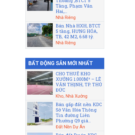
Thoáng ,BTCT 5
Tầng, Phạm Văn
Hai,...
Nhà Riêng
Bán Nhà HXH, BTCT
5 tầng, HƯNG HÓA,
TB, 42 M2, 6.68 tỷ.
Nhà Riêng
BẤT ĐỘNG SẢN MỚI NHẤT
CHO THUÊ KHO
XƯỞNG 1.000M² – LÊ
VĂN THỊNH, TP. THỦ
ĐỨC
Kho, Nhà Xưởng
Bán gấp đất nền KDC
Sở Văn Hóa Thông
Tin đường Liên
Phường Q9 giá...
Đất Nền Dự Án