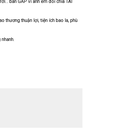
trời… bán GẤP vì anh em đòi chia TÀI
o thương thuận lợi, tiện ích bao la, phù
g nhanh.