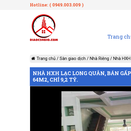
Hotline: ( 0949.003.009 )
Trang ch
Trang chủ
/
Sàn giao dịch
/
Nhà Riêng
/
Nhà HXH 
NHÀ HXH LẠC LONG QUÂN, BÁN GẤP C
64M2, CHỈ 9,2 TỶ.