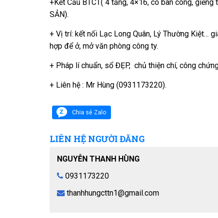
+Kết Cấu BTCT( 4 tầng, 4×16, có ban công, giếng 
SẢN).
+ Vị trí: kết nối Lạc Long Quân, Lý Thường Kiệt… gia
hợp để ở, mở văn phòng công ty.
+ Pháp lí chuẩn, sổ ĐẸP, chủ thiện chí, công chứn
+ Liên hệ : Mr Hùng (0931173220).
Chia sẻ Zalo
LIÊN HỆ NGƯỜI ĐĂNG
NGUYỄN THANH HÙNG
0931173220
thanhhungcttn1@gmail.com