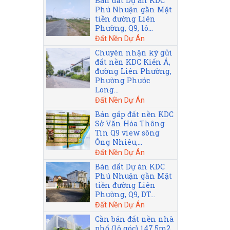
Bán đất Dự án KDC
Phú Nhuận gần Mặt
tiền đường Liên
Phường, Q9, lô...
Đất Nền Dự Án
Chuyên nhận ký gửi
đất nền KDC Kiến Á,
đường Liên Phường,
Phường Phước
Long...
Đất Nền Dự Án
Bán gấp đất nền KDC
Sở Văn Hóa Thông
Tin Q9 view sông
Ông Nhiêu,...
Đất Nền Dự Án
Bán đất Dự án KDC
Phú Nhuận gần Mặt
tiền đường Liên
Phường, Q9, DT...
Đất Nền Dự Án
Cần bán đất nền nhà
phố (lô góc) 147.5m2