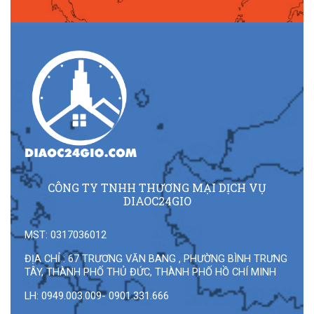
CÔNG TY TNHH THƯƠNG MẠI DỊCH VỤ
DIAOC24GIO
MST: 0317036012
ĐỊA CHỈ : 67 TRƯƠNG VĂN BANG , PHƯỜNG BÌNH TRƯNG
TÂY, THÀNH PHỐ THỦ ĐỨC, THÀNH PHỐ HỒ CHÍ MINH
LH: 0949.003.009- 0901.331.666