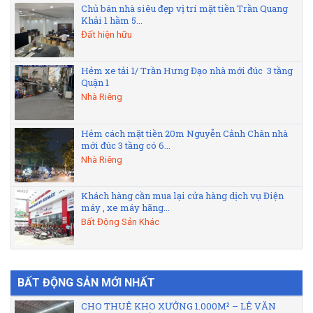
Chủ bán nhà siêu đẹp vị trí mặt tiền Trần Quang
Khải 1 hầm 5...
Đất hiện hữu
Hẻm xe tải 1/ Trần Hưng Đạo nhà mới đúc 3 tầng
Quận 1
Nhà Riêng
Hẻm cách mặt tiền 20m Nguyễn Cảnh Chân nhà
mới đúc 3 tầng có 6...
Nhà Riêng
Khách hàng cần mua lại cửa hàng dịch vụ Điện
máy , xe máy hãng...
Bất Động Sản Khác
BẤT ĐỘNG SẢN MỚI NHẤT
CHO THUÊ KHO XƯỞNG 1.000M² – LÊ VĂN