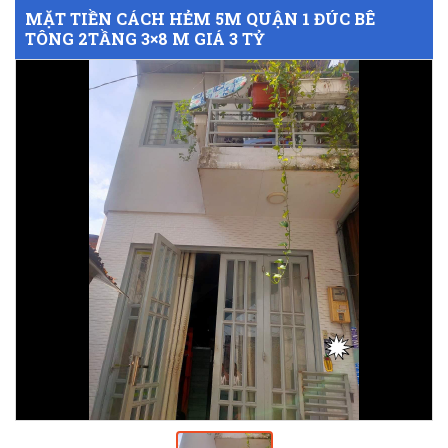
MẶT TIỀN CÁCH HẺM 5M QUẬN 1 ĐÚC BÊ
TÔNG 2TẦNG 3×8 M GIÁ 3 TỶ