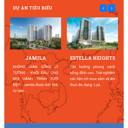
DỰ ÁN TIÊU BIỂU
JAMILA
ESTELLA HEIGHTS
T
KHÔNG GIAN SỐNG LÝ
Tận hưởng phong cách
TƯỞNG - KHỞI ĐẦU CHO
sống đỉnh cao. Trải nghiệm
MỌI HÀNH TRÌNH TƯƠI
các tiện ích mua sắm và ẩm
n
ĐẸP Jamila được kết tinh
thực đa dạng. Lựa...
n
từ tâm...
n