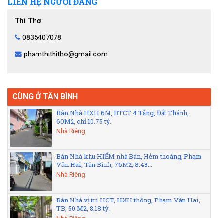
LIÊN HỆ NGƯỜI ĐĂNG
Thi Thơ
0835407078
phamthithitho@gmail.com
CÙNG Ở TÂN BÌNH
Bán Nhà HXH 6M, BTCT 4 Tầng, Đất Thánh,
60M2, chỉ 10.75 tỷ.
Nhà Riêng
Bán Nhà khu HIẾM nhà Bán, Hẻm thoáng, Phạm
Văn Hai, Tân Bình, 76M2, 8.48...
Nhà Riêng
Bán Nhà vị trí HOT, HXH thông, Phạm Văn Hai,
TB, 50 M2, 8.18 tỷ.