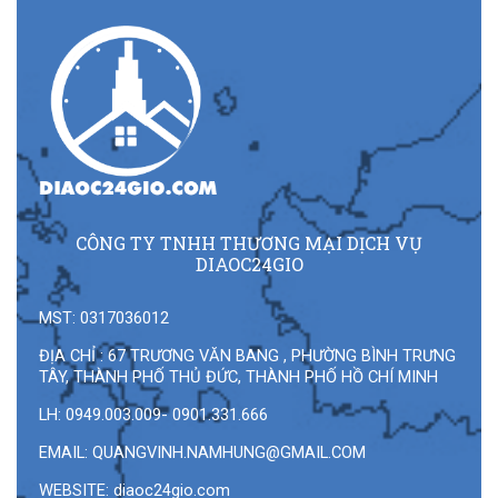
CÔNG TY TNHH THƯƠNG MẠI DỊCH VỤ
DIAOC24GIO
MST: 0317036012
ĐỊA CHỈ : 67 TRƯƠNG VĂN BANG , PHƯỜNG BÌNH TRƯNG
TÂY, THÀNH PHỐ THỦ ĐỨC, THÀNH PHỐ HỒ CHÍ MINH
LH: 0949.003.009- 0901.331.666
EMAIL:
QUANGVINH.NAMHUNG@GMAIL.COM
WEBSITE: diaoc24gio.com