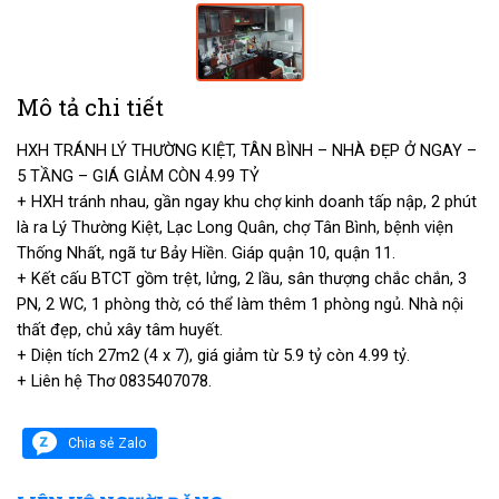
Mô tả chi tiết
HXH TRÁNH LÝ THƯỜNG KIỆT, TÂN BÌNH – NHÀ ĐẸP Ở NGAY –
5 TẦNG – GIÁ GIẢM CÒN 4.99 TỶ
+ HXH tránh nhau, gần ngay khu chợ kinh doanh tấp nập, 2 phút
là ra Lý Thường Kiệt, Lạc Long Quân, chợ Tân Bình, bệnh viện
Thống Nhất, ngã tư Bảy Hiền. Giáp quận 10, quận 11.
+ Kết cấu BTCT gồm trệt, lửng, 2 lầu, sân thượng chắc chắn, 3
PN, 2 WC, 1 phòng thờ, có thể làm thêm 1 phòng ngủ. Nhà nội
thất đẹp, chủ xây tâm huyết.
+ Diện tích 27m2 (4 x 7), giá giảm từ 5.9 tỷ còn 4.99 tỷ.
+ Liên hệ Thơ 0835407078.
Chia sẻ Zalo