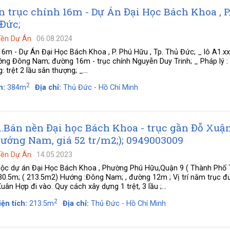
n trục chính 16m - Dự Án Đại Học Bách Khoa , P
 Đức;
Nền Dự Án
06.08.2024
16m - Dự Án Đại Học Bách Khoa , P. Phú Hữu , Tp. Thủ Đức; _ lô A1.xx
g Đông Nam; đường 16m - trục chính Nguyễn Duy Trinh; _ Pháp lý : 
 trệt 2 lầu sân thượng; _...
2
h:
384m
Địa chỉ:
Thủ Đức - Hồ Chí Minh
 ..Bán nền Đại học Bách Khoa - trục gần Đỗ Xuậ
ướng Nam, giá 52 tr/m2;); 0949003009
Nền Dự Án
14.05.2023
uộc dự án Đại Học Bách Khoa , Phường Phú Hữu,Quận 9 ( Thành Phố
30.5m; ( 213.5m2) Hướng :Đông Nam; , đường 12m ; Vị trí nằm trục 
ân Hợp đi vào. Quy cách xây dựng 1 trệt, 3 lầu ;...
2
iện tích:
213.5m
Địa chỉ:
Thủ Đức - Hồ Chí Minh