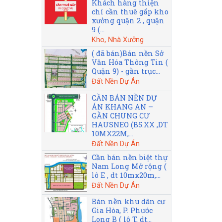
Khách hàng thiện
chí cần thuê gấp kho
xưởng quận 2 , quận
9 (...
Kho, Nhà Xưởng
( đã bán)Bán nền Sở
Văn Hóa Thông Tin (
Quận 9) - gần trục...
Đất Nền Dự Án
CẦN BÁN NỀN DỰ
ÁN KHANG AN –
GẦN CHUNG CƯ
HAUSNEO (B5.XX ,DT
10MX22M,...
Đất Nền Dự Án
Cần bán nền biệt thự
Nam Long Mở rộng (
lô E , dt 10mx20m,...
Đất Nền Dự Án
Bán nền khu dân cư
Gia Hòa, P. Phước
Long B ( lô T, dt...