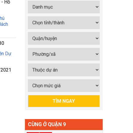
 - Hồ
Phú
Bách
30
ền Dự
/2021
CÙNG Ở QUẬN 9