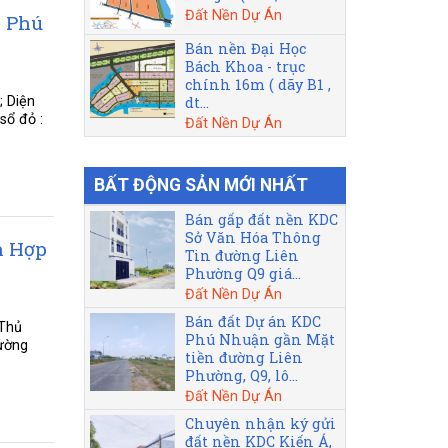
Đất Nền Dự Án
. Phú
Bán nền Đại Học
Bách Khoa - trục
chính 16m ( dãy B1 ,
dt...
; Diện
sổ đỏ :
Đất Nền Dự Án
BẤT ĐỘNG SẢN MỚI NHẤT
Bán gấp đất nền KDC
Sở Văn Hóa Thông
n Hợp
Tin đường Liên
Phường Q9 giá...
Đất Nền Dự Án
Bán đất Dự án KDC
 Thủ
Phú Nhuận gần Mặt
đường
tiền đường Liên
Phường, Q9, lô...
Đất Nền Dự Án
Chuyên nhận ký gửi
đất nền KDC Kiến Á,