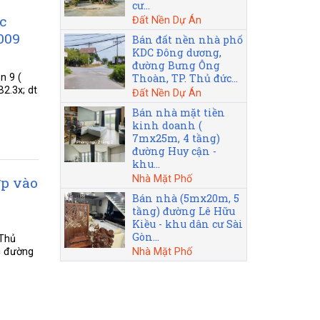
cư...
c
Đất Nền Dự Án
009
Bán đất nền nhà phố
KDC Đông dương,
đường Bưng Ông
Thoàn, TP. Thủ đức...
n 9 (
2.3x; dt
Đất Nền Dự Án
Bán nhà mặt tiền
kinh doanh (
7mx25m, 4 tầng)
đường Huy cận -
khu...
Nhà Mặt Phố
ợp vào
Bán nhà (5mx20m, 5
tầng) đường Lê Hữu
Kiều - khu dân cư Sài
Gòn...
 Thủ
Nhà Mặt Phố
c đường