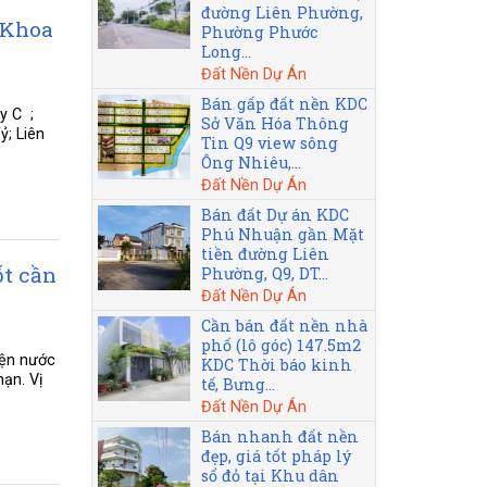
đường Liên Phường,
 Khoa
Phường Phước
Long...
Đất Nền Dự Án
Bán gấp đất nền KDC
y C ;
Sở Văn Hóa Thông
ỷ; Liên
Tin Q9 view sông
Ông Nhiêu,...
Đất Nền Dự Án
Bán đất Dự án KDC
Phú Nhuận gần Mặt
tiền đường Liên
ốt cần
Phường, Q9, DT...
Đất Nền Dự Án
Cần bán đất nền nhà
phố (lô góc) 147.5m2
iện nước
KDC Thời báo kinh
hạn. Vị
tế, Bưng...
Đất Nền Dự Án
Bán nhanh đất nền
đẹp, giá tốt pháp lý
sổ đỏ tại Khu dân