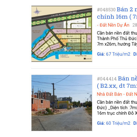
Bán 2 
#048530
chính 16m ( 
-
Đất Nền Dự Án
28
Cần bán nền đất th
Thành Phố Thủ Đức) 
7m x26m, hướng Tây 
Giá:
67 Triệu/m2
D
Bán nề
#044414
( B2.xx, dt 7
Nhà Đất Bán
-
Đất 
Cần bán nền đất th
Đức) _Diện tích :7m
16m trục chính Đỗ Xu
Giá:
60 Triệu/m2
D