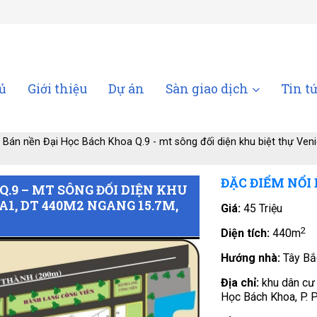
ủ
Giới thiệu
Dự án
Sàn giao dịch
Tin t
. Bán nền Đại Học Bách Khoa Q.9 - mt sông đối diện khu biệt thự Ven
ĐẶC ĐIỂM NỔI
Q.9 – MT SÔNG ĐỐI DIỆN KHU
A1, DT 440M2 NGANG 15.7M,
Giá:
45 Triệu
2
Diện tích:
440m
Hướng nhà:
Tây Bắ
Địa chỉ:
khu dân cư
Học Bách Khoa, P. 