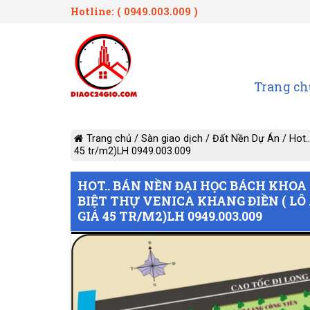
Hotline: ( 0949.003.009 )
Trang ch
Trang chủ
/
Sàn giao dịch
/
Đất Nền Dự Án
/
Hot.
45 tr/m2)LH 0949.003.009
HOT.. BÁN NỀN ĐẠI HỌC BÁCH KHOA 
BIỆT THỰ VENICA KHANG ĐIỀN ( LÔ 
GIÁ 45 TR/M2)LH 0949.003.009