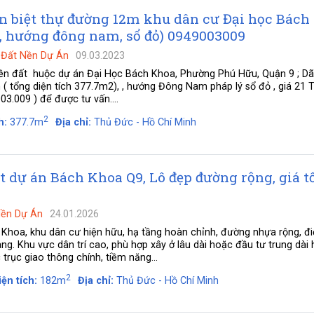
n biệt thự đường 12m khu dân cư Đại học Bách
, hướng đông nam, sổ đỏ) 0949003009
-
Đất Nền Dự Án
09.03.2023
nền đất huộc dự án Đại Học Bách Khoa, Phường Phú Hữu, Quận 9 ; Dã
( tổng diện tích 377.7m2), , hướng Đông Nam pháp lý sổ đỏ , giá 21 T
003.009 ) để được tư vấn....
2
h:
377.7m
Địa chỉ:
Thủ Đức - Hồ Chí Minh
t dự án Bách Khoa Q9, Lô đẹp đường rộng, giá t
Nền Dự Án
24.01.2026
Khoa, khu dân cư hiện hữu, hạ tầng hoàn chỉnh, đường nhựa rộng, đ
àng. Khu vực dân trí cao, phù hợp xây ở lâu dài hoặc đầu tư trung dài 
c trục giao thông chính, tiềm năng...
2
iện tích:
182m
Địa chỉ:
Thủ Đức - Hồ Chí Minh