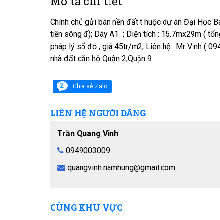
Mô tả chi tiết
Chính chủ gửi bán nền đất t huộc dự án Đại Học 
tiền sông đ); Dãy A1 ; Diện tích : 15.7mx29m ( tổ
pháp lý sổ đỏ , giá 45tr/m2; Liên hệ : Mr Vinh ( 0
nhà đất căn hộ Quận 2,Quận 9
Chia sẻ Zalo
LIÊN HỆ NGƯỜI ĐĂNG
Trần Quang Vinh
0949003009
quangvinh.namhung@gmail.com
CÙNG KHU VỰC