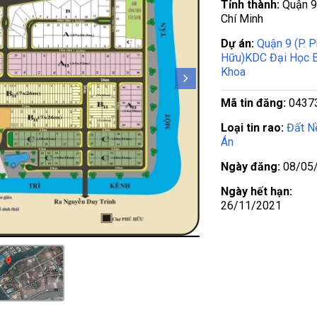
Tỉnh thành:
Quận 9
Chí Minh
Dự án:
Quận 9 (P. 
Hữu)KDC Đại Học 
Khoa
Mã tin đăng:
0437
Loại tin rao:
Đất N
Án
Ngày đăng:
08/05
Ngày hết hạn:
26/11/2021