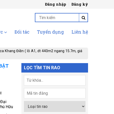
Đăng nhập
Đăng ký
ức
Đối tác
Tuyển dụng
Liên hệ
ica Khang Điền ( lô A1, dt 440m2 ngang 15.7m, giá
 BẬT
LỌC TÌM TIN RAO
c
 Đại
Phú Hữu