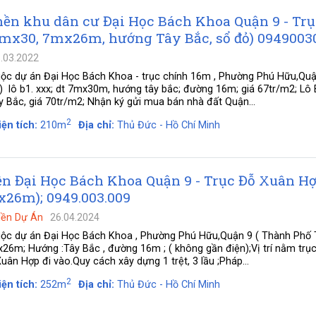
nền khu dân cư Đại Học Bách Khoa Quận 9 - Trụ
7mx30, 7mx26m, hướng Tây Bắc, sổ đỏ) 0949003
.03.2022
uộc dự án Đại Học Bách Khoa - trục chính 16m , Phường Phú Hữu,Quậ
lô b1. xxx; dt 7mx30m, hướng tây bắc; đường 16m; giá 67tr/m2; Lô B
Bắc, giá 70tr/m2; Nhận ký gửi mua bán nhà đất Quận...
2
iện tích:
210m
Địa chỉ:
Thủ Đức - Hồ Chí Minh
n Đại Học Bách Khoa Quận 9 - Trục Đỗ Xuân H
mx26m); 0949.003.009
Nền Dự Án
26.04.2024
uộc dự án Đại Học Bách Khoa , Phường Phú Hữu,Quận 9 ( Thành Phố
x26m; Hướng :Tây Bắc , đường 16m ; ( không gần điện);Vị trí nằm trụ
ân Hợp đi vào.Quy cách xây dựng 1 trệt, 3 lầu ;Pháp...
2
iện tích:
252m
Địa chỉ:
Thủ Đức - Hồ Chí Minh