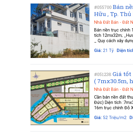
Bán nề
#055700
Hữu , Tp. Thủ
Nhà Đất Bán
-
Đất 
Bán nền trục chính 
tích 12mx32m; _Hướn
_ Quy cách xây dựng:
Giá:
21 Tỷ
Diện tíc
Giá tốt
#051238
( 7mx30.5m, h
Nhà Đất Bán
-
Đất 
Cần bán nền đất th
Đức) Diện tích :7mx
16m trục chính Đỗ Xu
Giá:
52 Triệu/m2
D