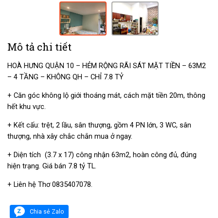
Mô tả chi tiết
HOÀ HƯNG QUẬN 10 – HẺM RỘNG RÃI SÁT MẶT TIỀN – 63M2
– 4 TẦNG – KHÔNG QH – CHỈ 7.8 TỶ
+ Căn góc không lộ giới thoáng mát, cách mặt tiền 20m, thông
hết khu vực.
+ Kết cấu: trệt, 2 lầu, sân thượng, gồm 4 PN lớn, 3 WC, sân
thượng, nhà xây chắc chắn mua ở ngay.
+ Diện tích (3.7 x 17) công nhận 63m2, hoàn công đủ, đúng
hiện trạng. Giá bán 7.8 tỷ TL.
+ Liên hệ Thơ 0835407078.
Chia sẻ Zalo