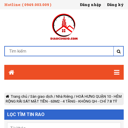
Hotline: ( 0949.003.009 )
Đăng nhập
Đăng ký
Trang chủ
/
Sàn giao dịch
/
Nhà Riêng
/
HOÀ HƯNG QUẬN 10 - HẺM
RỘNG RÃI SÁT MẶT TIỀN - 63M2 - 4 TẦNG - KHÔNG QH - CHỈ 7.8 TỶ
LỌC TÌM TIN RAO