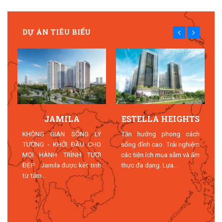
DỰ ÁN TIÊU BIỂU
JAMILA
ESTELLA HEIGHTS
T
KHÔNG GIAN SỐNG LÝ
Tận hưởng phong cách
TƯỞNG - KHỞI ĐẦU CHO
sống đỉnh cao. Trải nghiệm
MỌI HÀNH TRÌNH TƯƠI
các tiện ích mua sắm và ẩm
n
ĐẸP Jamila được kết tinh
thực đa dạng. Lựa...
n
từ tâm...
n