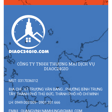
CÔNG TY TNHH THƯƠNG MẠI DỊCH VỤ
DIAOC24GIO
MST: 0317036012
ĐỊA CHỈ : 67 TRƯƠNG VĂN BANG , PHƯỜNG BÌNH TRƯNG
TÂY, THÀNH PHỐ THỦ ĐỨC, THÀNH PHỐ HỒ CHÍ MINH
LH: 0949.003.009- 0901.331.666
EMAIL:
QUANGVINH.NAMHUNG@GMAIL.COM