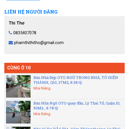
LIÊN HỆ NGƯỜI ĐĂNG
Thi Thơ
0835407078
phamthithitho@gmail.com
CÙNG Ở 10
Bán Nhà Đẹp OTO NGỦ TRONG NHÀ, TÔ HIẾN
THÀNH, Q10, 37M2, 8.38 tỷ.
Nhà Riêng
Bán Nhà Ngõ OTO quay đầu, Lý Thái Tổ, Quận 10,
50M2 , 8.78 tỷ.
Nhà Riêng
Nhà Vị Trí ĐẮC ĐỊA, Hẻm Thông thoáng, Lý Thái