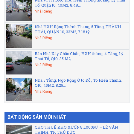
Tổ, Quận 10, 40M2, 8.48...
Nhà Riêng
Nhà HXH Rộng Thênh Thang, 5 Tầng, THÀNH
THÁI, QUẬN 10, 33M2, 7.18 tỷ.
Nhà Riêng
Bán Nhà Xây Chắc Chắn, HXH thông, 4 Tầng, Lý
Thái Tổ, Q10, 35 M2,...
Nhà Riêng
Nhà 5 Tầng, Ngõ Rộng Ô tô Đỗ , Tô Hiến Thành,
Q10, 45M2, 8.25...
Nhà Riêng
BẤT ĐỘNG SẢN MỚI NHẤT
CHO THUÊ KHO XƯỞNG 1.000M² – LÊ VĂN
THỊNH, TP. THỦ ĐỨC