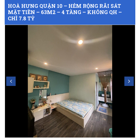
HOÀ HƯNG QUẬN 10 – HẺM RỘNG RÃI SÁT
MẶT TIỀN – 63M2 – 4 TẦNG – KHÔNG QH –
CHỈ 7.8 TỶ