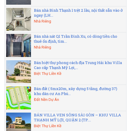
Bán nhà Bình Thạnh 1 trệt 2 lầu, nội thất sẵn vào ở
ngay (LH...
Nhà Riêng
Bán nhà nát Q1 Trần Đình Xu, có dòng tiền cho
thuê ổn định, tìm...
Nhà Riêng
Bán biệt thự phong cách địa Trung Hải khu Villa
Cao cấp Thạnh Mỹ Lợi,...
Biệt Thự Liền Kề
Bán đất ( 5mx20m, xây dựng 5 tầng, đường 37)
khu dân cư An Phú...
Đất Nền Dự Án
BÁN VILLA VEN SÔNG SÀI GÒN – KHU VILLA
THẠNH MỸ LỢI, QUẬN 2 (TP....
Biệt Thự Liền Kề