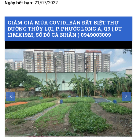
Ngày hết hạn:
21/07/2022
GIẢM GIÁ MÙA COVID…BÁN ĐẤT BIỆT THỰ
ĐƯỜNG THỦY LỢI, P. PHƯỚC LONG A, Q9 ( DT
11MX19M, SỔ ĐỎ CÁ NHÂN ) 0949003009