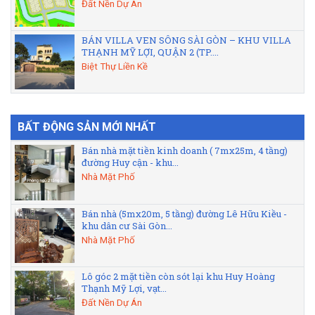
Đất Nền Dự Án
BÁN VILLA VEN SÔNG SÀI GÒN – KHU VILLA
THẠNH MỸ LỢI, QUẬN 2 (TP....
Biệt Thự Liền Kề
BẤT ĐỘNG SẢN MỚI NHẤT
Bán nhà mặt tiền kinh doanh ( 7mx25m, 4 tầng)
đường Huy cận - khu...
Nhà Mặt Phố
Bán nhà (5mx20m, 5 tầng) đường Lê Hữu Kiều -
khu dân cư Sài Gòn...
Nhà Mặt Phố
Lô góc 2 mặt tiền còn sót lại khu Huy Hoàng
Thạnh Mỹ Lợi, vạt...
Đất Nền Dự Án