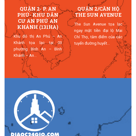
S
QUẬN 2- P. AN
QUẬN 2/CĂN HỘ
PHÚ- KHU DÂN
THE SUN AVENUE
h
CƯ AN PHÚ AN
The Sun Avenue tọa lạc
m
KHÁNH (131HA)
ngay mặt tiền đại lộ Mai
m
Khu đô thị An Phú – An
Chí Thọ, tâm điểm của các
Khánh tọa lạc tại 03
tuyến đường huyết...
phường Bình An – Bình
Khánh – An...