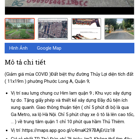
Hình Ảnh
Google Map
Mô tả chi tiết
(Giảm giá mùa COVID )Đất biệt thự đường Thủy Lợi diện tích đất
( 11x19m ) phường Phước Long A, Quận 9;
Vị trí sau lưng chung cư Him lam quận 9 ; Khu vực xây dựng
tự do. Tặng giấy phép và thiết kế xây dựng Đầy đủ tiện ích
xung quanh. Giao thông thuận tiện ( chỉ 5 phút đi bộ là qua
Ga Metro, xa lộ Hà Nội. Chỉ 5 phút chạy xe ô tô là lên cao tốc,
… ) về trung tâm quận 1 chỉ 10 phút qua hầm Thủ Thiêm.
Vị trí :https://maps.app.goo.gl/c4maK297BAjErUz18
Giá rẻ nhất TP Thủ Đức chỉ 76 triệu /m2. Không thể tìm đâu