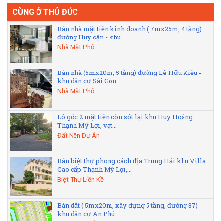
CÙNG Ở THỦ ĐỨC
Bán nhà mặt tiền kinh doanh ( 7mx25m, 4 tầng)
đường Huy cận - khu...
Nhà Mặt Phố
Bán nhà (5mx20m, 5 tầng) đường Lê Hữu Kiều -
khu dân cư Sài Gòn...
Nhà Mặt Phố
Lô góc 2 mặt tiền còn sót lại khu Huy Hoàng
Thạnh Mỹ Lợi, vạt...
Đất Nền Dự Án
Bán biệt thự phong cách địa Trung Hải khu Villa
Cao cấp Thạnh Mỹ Lợi,...
Biệt Thự Liền Kề
Bán đất ( 5mx20m, xây dựng 5 tầng, đường 37)
khu dân cư An Phú...