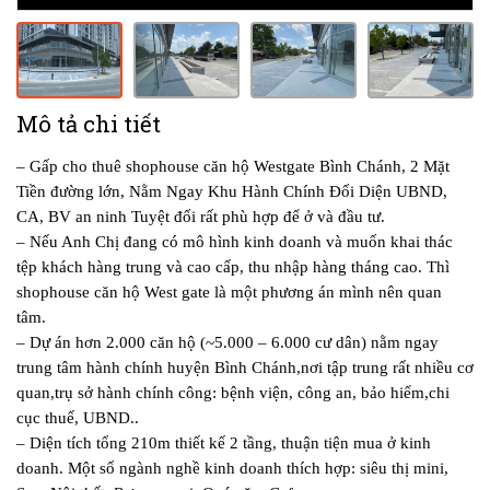
Mô tả chi tiết
– Gấp cho thuê shophouse căn hộ Westgate Bình Chánh, 2 Mặt
Tiền đường lớn, Nằm Ngay Khu Hành Chính Đối Diện UBND,
CA, BV an ninh Tuyệt đối rất phù hợp để ở và đầu tư.
– Nếu Anh Chị đang có mô hình kinh doanh và muốn khai thác
tệp khách hàng trung và cao cấp, thu nhập hàng tháng cao. Thì
shophouse căn hộ West gate là một phương án mình nên quan
tâm.
– Dự án hơn 2.000 căn hộ (~5.000 – 6.000 cư dân) nằm ngay
trung tâm hành chính huyện Bình Chánh,nơi tập trung rất nhiều cơ
quan,trụ sở hành chính công: bệnh viện, công an, bảo hiểm,chi
cục thuế, UBND..
– Diện tích tổng 210m thiết kế 2 tầng, thuận tiện mua ở kinh
doanh. Một số ngành nghề kinh doanh thích hợp: siêu thị mini,