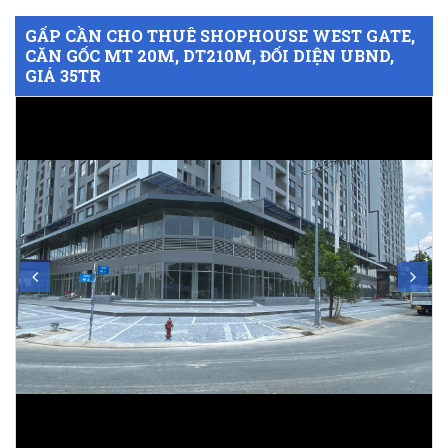
GẤP CẦN CHO THUÊ SHOPHOUSE WEST GATE,
CĂN GỐC MT 20M, DT210M, ĐỐI DIỆN UBND,
GIÁ 35TR