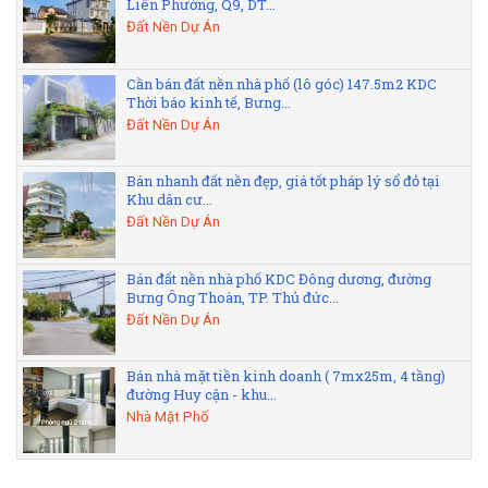
Liên Phường, Q9, DT...
Đất Nền Dự Án
Cần bán đất nền nhà phố (lô góc) 147.5m2 KDC
Thời báo kinh tế, Bưng...
Đất Nền Dự Án
Bán nhanh đất nền đẹp, giá tốt pháp lý sổ đỏ tại
Khu dân cư...
Đất Nền Dự Án
Bán đất nền nhà phố KDC Đông dương, đường
Bưng Ông Thoàn, TP. Thủ đức...
Đất Nền Dự Án
Bán nhà mặt tiền kinh doanh ( 7mx25m, 4 tầng)
đường Huy cận - khu...
Nhà Mặt Phố