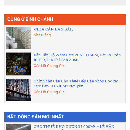
CÙNG Ở BÌNH CHÁNH
-NHÀ CẦN BÁN GẤP,
Nhà Riêng
Bán Căn Hộ West Gate 2PN, DT60M, Cắt Lỗ Trên
100TR, Giá Chỉ Còn 2,050...
Căn Hộ Chung Cư
Chính chủ Cần Cho Thuê Gấp Căn Shop Góc 2MT
Cực Đẹp, DT 210M2 Nguyễn...
Căn Hộ Chung Cư
BẤT ĐỘNG SẢN MỚI NHẤT
CHO THUÊ KHO XƯỞNG 1.000M² – LÊ VĂN