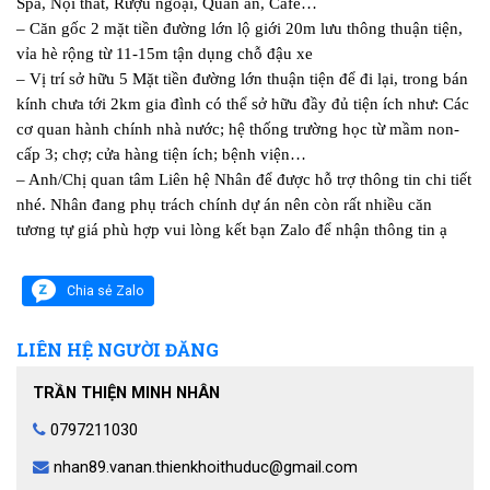
Spa, Nội thất, Rượu ngoại, Quán ăn, Cafe…
– Căn gốc 2 mặt tiền đường lớn lộ giới 20m lưu thông thuận tiện,
vỉa hè rộng từ 11-15m tận dụng chỗ đậu xe
– Vị trí sở hữu 5 Mặt tiền đường lớn thuận tiện để đi lại, trong bán
kính chưa tới 2km gia đình có thể sở hữu đầy đủ tiện ích như: Các
cơ quan hành chính nhà nước; hệ thống trường học từ mầm non-
cấp 3; chợ; cửa hàng tiện ích; bệnh viện…
– Anh/Chị quan tâm Liên hệ Nhân để được hỗ trợ thông tin chi tiết
nhé. Nhân đang phụ trách chính dự án nên còn rất nhiều căn
tương tự giá phù hợp vui lòng kết bạn Zalo để nhận thông tin ạ
Chia sẻ Zalo
LIÊN HỆ NGƯỜI ĐĂNG
TRẦN THIỆN MINH NHÂN
0797211030
nhan89.vanan.thienkhoithuduc@gmail.com