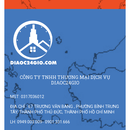
CÔNG TY TNHH THƯƠNG MẠI DỊCH VỤ
DIAOC24GIO
MST: 0317036012
ĐỊA CHỈ : 67 TRƯƠNG VĂN BANG , PHƯỜNG BÌNH TRƯNG
TÂY, THÀNH PHỐ THỦ ĐỨC, THÀNH PHỐ HỒ CHÍ MINH
LH: 0949.003.009- 0901.331.666