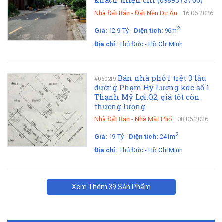
khách thiện chí (0989373766)
Nhà Đất Bán
-
Đất Nền Dự Án
16.06.2026
2
Giá:
12.9 Tỷ
Diện tích:
96m
Địa chỉ:
Thủ Đức - Hồ Chí Minh
Bán nhà phố 1 trệt 3 lầu
#060219
đường Phạm Hy Lượng kdc số 1
Thạnh Mỹ Lợi.Q2, giá tốt còn
thương lượng
Nhà Đất Bán
-
Nhà Mặt Phố
08.06.2026
2
Giá:
19 Tỷ
Diện tích:
241m
Địa chỉ:
Thủ Đức - Hồ Chí Minh
Xem Thêm 39 Sản Phẩm