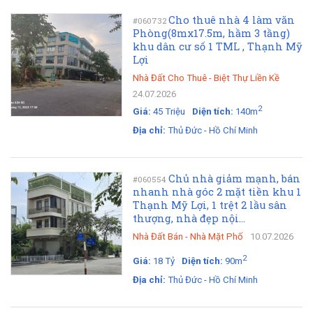
Cho thuê nhà 4 làm văn
#060732
Phòng(8mx17.5m, hầm 3 tầng)
khu dân cư số 1 TML , Thạnh Mỹ
Lợi
Nhà Đất Cho Thuê
-
Biệt Thự Liền Kề
24.07.2026
2
Giá:
45 Triệu
Diện tích:
140m
Địa chỉ:
Thủ Đức - Hồ Chí Minh
Chủ nhà giảm mạnh, bán
#060554
nhanh nhà góc 2 mặt tiền khu 1
Thạnh Mỹ Lợi, 1 trệt 2 lầu sân
thượng, nhà đẹp nội...
Nhà Đất Bán
-
Nhà Mặt Phố
10.07.2026
2
Giá:
18 Tỷ
Diện tích:
90m
Địa chỉ:
Thủ Đức - Hồ Chí Minh