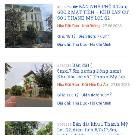
🏡 BÁN NHÀ PHỐ 3 Tầng
#058795
GÓC 2 MẶT TIỀN – KHU DÂN CƯ
SỐ 1 THẠNH MỸ LỢI, Q2
Nhà Đất Bán
-
Nhà Riêng
27.06.2026
2
Giá:
18 Tỷ
Diện tích:
77.5m
Địa chỉ:
Thủ Đức - Hồ Chí Minh
Bán đát (
#060239
6mx17.5m,hướng Đông nam)
Khu dân cư số 1 Thạnh Mỹ Lợi
Nhà Đất Bán
-
Đất Nền Dự Án
27.06.2026
2
Giá:
13.5 Tỷ
Diện tích:
105m
Địa chỉ:
Thủ Đức - Hồ Chí Minh
Bán đất khu 1 Thạnh Mỹ
#060395
Lợi Q2, diện tích 5,7x17,5m,