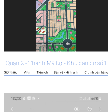
Quận 2 - Thạnh Mỹ Lợi- Khu dân cư số 1
Giới thiệu
Vị trí
Tiện ích
Bản vẽ - Hình ảnh
C.trình bán hàng