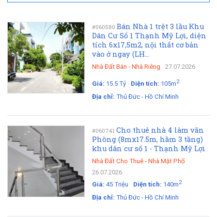
Bán Nhà 1 trệt 3 lầu Khu
#060580
Dân Cư Số 1 Thạnh Mỹ Lợi, diện
tích 6x17,5m2, nội thất cơ bản
vào ở ngay (LH...
Nhà Đất Bán
-
Nhà Riêng
27.07.2026
2
Giá:
15.5 Tỷ
Diện tích:
105m
Địa chỉ:
Thủ Đức - Hồ Chí Minh
Cho thuê nhà 4 làm văn
#060741
Phòng (8mx17.5m, hầm 3 tầng)
khu dân cư số 1 - Thạnh Mỹ Lợi
Nhà Đất Cho Thuê
-
Nhà Mặt Phố
26.07.2026
2
Giá:
45 Triệu
Diện tích:
140m
Địa chỉ:
Thủ Đức - Hồ Chí Minh