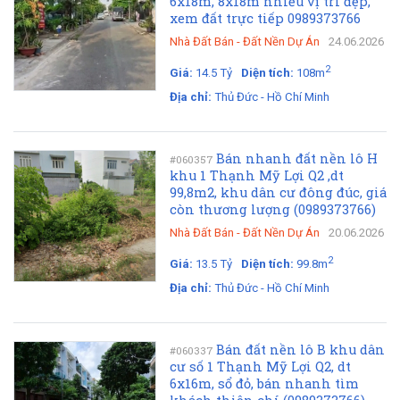
6x18m, 8x18m nhiều vị trí đẹp,
xem đất trực tiếp 0989373766
Nhà Đất Bán
-
Đất Nền Dự Án
24.06.2026
2
Giá:
14.5 Tỷ
Diện tích:
108m
Địa chỉ:
Thủ Đức - Hồ Chí Minh
Bán nhanh đất nền lô H
#060357
khu 1 Thạnh Mỹ Lợi Q2 ,dt
99,8m2, khu dân cư đông đúc, giá
còn thương lượng (0989373766)
Nhà Đất Bán
-
Đất Nền Dự Án
20.06.2026
2
Giá:
13.5 Tỷ
Diện tích:
99.8m
Địa chỉ:
Thủ Đức - Hồ Chí Minh
Bán đất nền lô B khu dân
#060337
cư số 1 Thạnh Mỹ Lợi Q2, dt
6x16m, sổ đỏ, bán nhanh tìm