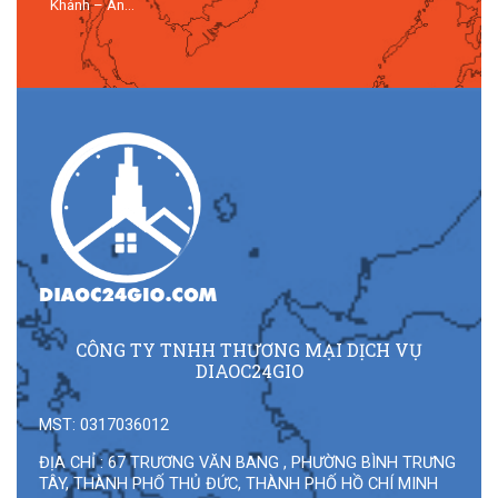
Khánh – An...
CÔNG TY TNHH THƯƠNG MẠI DỊCH VỤ
DIAOC24GIO
MST: 0317036012
ĐỊA CHỈ : 67 TRƯƠNG VĂN BANG , PHƯỜNG BÌNH TRƯNG
TÂY, THÀNH PHỐ THỦ ĐỨC, THÀNH PHỐ HỒ CHÍ MINH