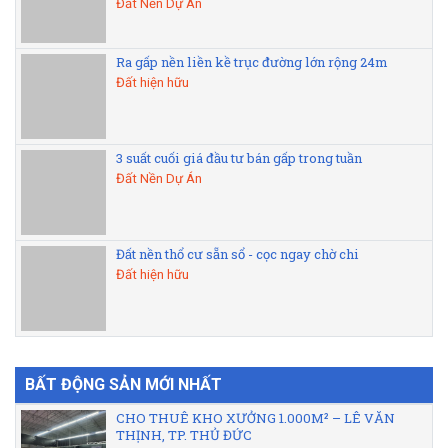
Đất Nền Dự Án
Ra gấp nền liền kề trục đường lớn rộng 24m
Đất hiện hữu
3 suất cuối giá đầu tư bán gấp trong tuần
Đất Nền Dự Án
Đất nền thổ cư sẵn sổ - cọc ngay chờ chi
Đất hiện hữu
BẤT ĐỘNG SẢN MỚI NHẤT
CHO THUÊ KHO XƯỞNG 1.000M² – LÊ VĂN
THỊNH, TP. THỦ ĐỨC