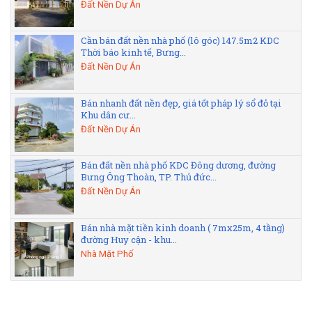
Đất Nền Dự Án
Cần bán đất nền nhà phố (lô góc) 147.5m2 KDC
Thời báo kinh tế, Bưng...
Đất Nền Dự Án
Bán nhanh đất nền đẹp, giá tốt pháp lý sổ đỏ tại
Khu dân cư...
Đất Nền Dự Án
Bán đất nền nhà phố KDC Đông dương, đường
Bưng Ông Thoàn, TP. Thủ đức...
Đất Nền Dự Án
Bán nhà mặt tiền kinh doanh ( 7mx25m, 4 tầng)
đường Huy cận - khu...
Nhà Mặt Phố