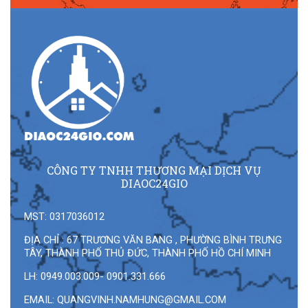
CÔNG TY TNHH THƯƠNG MẠI DỊCH VỤ
DIAOC24GIO
MST: 0317036012
ĐỊA CHỈ : 67 TRƯƠNG VĂN BANG , PHƯỜNG BÌNH TRƯNG
TÂY, THÀNH PHỐ THỦ ĐỨC, THÀNH PHỐ HỒ CHÍ MINH
LH: 0949.003.009- 0901.331.666
EMAIL:
QUANGVINH.NAMHUNG@GMAIL.COM