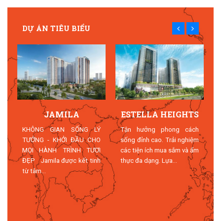
DỰ ÁN TIÊU BIỂU
JAMILA
ESTELLA HEIGHTS
T
KHÔNG GIAN SỐNG LÝ
Tận hưởng phong cách
TƯỞNG - KHỞI ĐẦU CHO
sống đỉnh cao. Trải nghiệm
MỌI HÀNH TRÌNH TƯƠI
các tiện ích mua sắm và ẩm
n
ĐẸP Jamila được kết tinh
thực đa dạng. Lựa...
n
từ tâm...
n