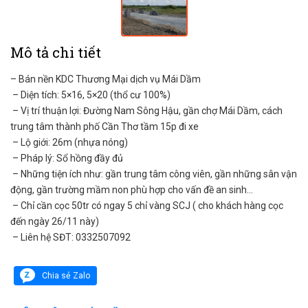
Mô tả chi tiết
– Bán nền KDC Thương Mại dịch vụ Mái Dầm
– Diện tích: 5×16, 5×20 (thổ cư 100%)
– Vị trí thuận lợi: Đường Nam Sông Hậu, gần chợ Mái Dầm, cách
trung tâm thành phố Cần Thơ tầm 15p đi xe
– Lộ giới: 26m (nhựa nóng)
– Pháp lý: Sổ hồng đầy đủ
– Những tiện ích như: gần trung tâm công viên, gần những sân vận
động, gần trường mầm non phù hợp cho vấn đề an sinh…
– Chỉ cần cọc 50tr có ngay 5 chỉ vàng SCJ ( cho khách hàng cọc
đến ngày 26/11 này)
– Liên hệ SĐT: 0332507092
Chia sẻ Zalo