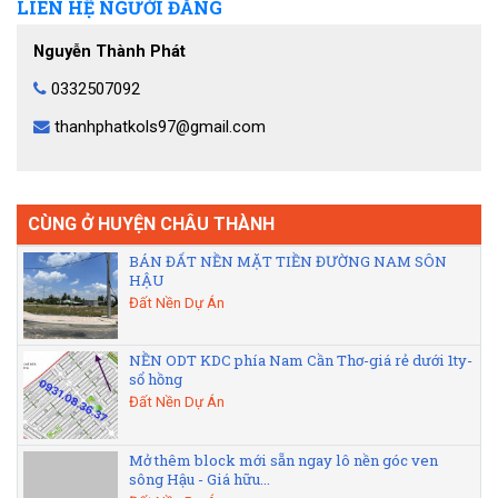
LIÊN HỆ NGƯỜI ĐĂNG
Nguyễn Thành Phát
0332507092
thanhphatkols97@gmail.com
CÙNG Ở HUYỆN CHÂU THÀNH
BÁN ĐẤT NỀN MẶT TIỀN ĐƯỜNG NAM SÔN
HẬU
Đất Nền Dự Án
NỀN ODT KDC phía Nam Cần Thơ-giá rẻ dưới 1ty-
sổ hồng
Đất Nền Dự Án
Mở thêm block mới sẵn ngay lô nền góc ven
sông Hậu - Giá hữu...