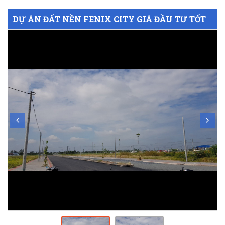
DỰ ÁN ĐẤT NỀN FENIX CITY GIÁ ĐẦU TƯ TỐT