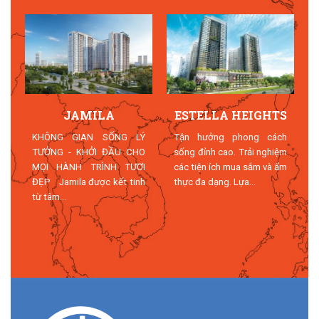
JAMILA
ESTELLA HEIGHTS
T
KHÔNG GIAN SỐNG LÝ
Tận hưởng phong cách
TƯỞNG - KHỞI ĐẦU CHO
sống đỉnh cao. Trải nghiệm
MỌI HÀNH TRÌNH TƯƠI
các tiện ích mua sắm và ẩm
n
ĐẸP Jamila được kết tinh
thực đa dạng. Lựa...
n
từ tâm...
n