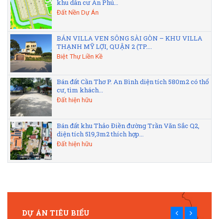
khu dân cư An Phú...
Đất Nền Dự Án
BÁN VILLA VEN SÔNG SÀI GÒN – KHU VILLA
THẠNH MỸ LỢI, QUẬN 2 (TP....
Biệt Thự Liền Kề
Bán đất Cần Thơ P. An Bình diện tích 580m2 có thổ
cư, tìm khách...
Đất hiện hữu
Bán đất khu Thảo Điền đường Trần Văn Sắc Q2,
diện tích 519,3m2 thích hợp...
Đất hiện hữu
DỰ ÁN TIÊU BIỂU