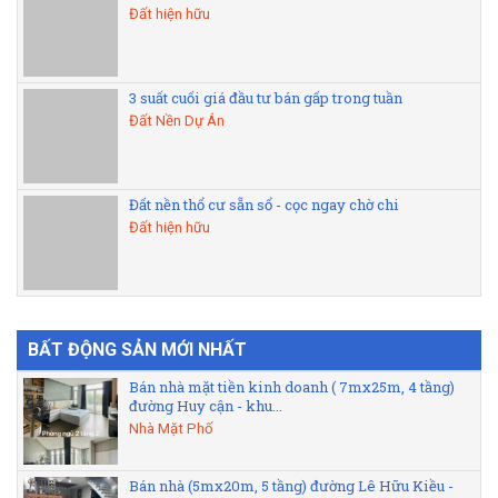
Đất hiện hữu
3 suất cuối giá đầu tư bán gấp trong tuần
Đất Nền Dự Án
Đất nền thổ cư sẵn sổ - cọc ngay chờ chi
Đất hiện hữu
BẤT ĐỘNG SẢN MỚI NHẤT
Bán nhà mặt tiền kinh doanh ( 7mx25m, 4 tầng)
đường Huy cận - khu...
Nhà Mặt Phố
Bán nhà (5mx20m, 5 tầng) đường Lê Hữu Kiều -