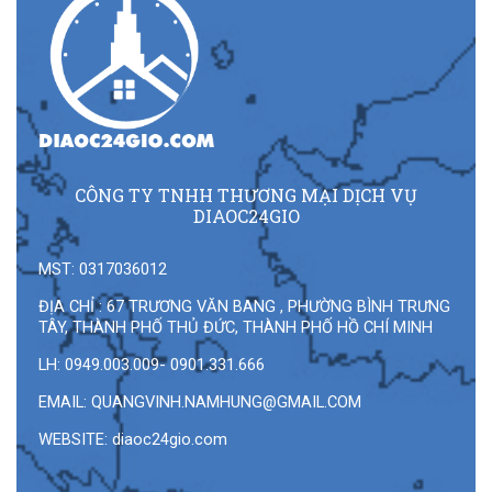
CÔNG TY TNHH THƯƠNG MẠI DỊCH VỤ
DIAOC24GIO
MST: 0317036012
ĐỊA CHỈ : 67 TRƯƠNG VĂN BANG , PHƯỜNG BÌNH TRƯNG
TÂY, THÀNH PHỐ THỦ ĐỨC, THÀNH PHỐ HỒ CHÍ MINH
LH: 0949.003.009- 0901.331.666
EMAIL:
QUANGVINH.NAMHUNG@GMAIL.COM
WEBSITE: diaoc24gio.com