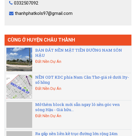
0332507092
thanhphatkols97@gmail.com
CÙNG Ở HUYỆN CHÂU THÀNH
BÁN ĐẤT NỀN MẶT TIỀN ĐƯỜNG NAM SÔN
HẬU
Đất Nền Dự Án
NỀN ODT KDC phía Nam Cần Thơ-giá rẻ dưới 1ty-
sổ hồng
Đất Nền Dự Án
Mở thêm block mới sẵn ngay lô nền góc ven
sông Hậu - Giá hữu...
Đất Nền Dự Án
Ra gấp nền liền kề trục đường lớn rộng 24m