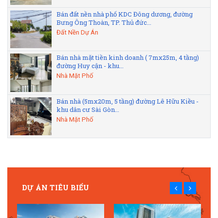
Bán đất nền nhà phố KDC Đông dương, đường
Bưng Ông Thoàn, TP. Thủ đức...
Đất Nền Dự Án
Bán nhà mặt tiền kinh doanh ( 7mx25m, 4 tầng)
đường Huy cận - khu...
Nhà Mặt Phố
Bán nhà (5mx20m, 5 tầng) đường Lê Hữu Kiều -
khu dân cư Sài Gòn...
Nhà Mặt Phố
DỰ ÁN TIÊU BIỂU