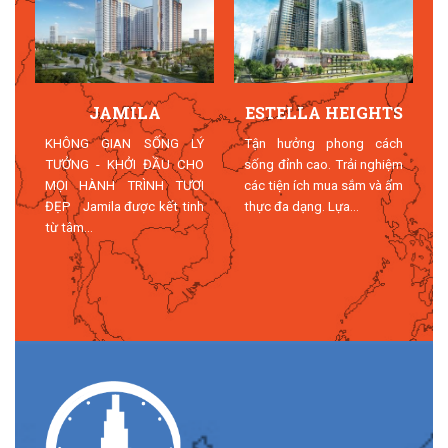
JAMILA
ESTELLA HEIGHTS
T
KHÔNG GIAN SỐNG LÝ
Tận hưởng phong cách
TƯỞNG - KHỞI ĐẦU CHO
sống đỉnh cao. Trải nghiệm
MỌI HÀNH TRÌNH TƯƠI
các tiện ích mua sắm và ẩm
n
ĐẸP Jamila được kết tinh
thực đa dạng. Lựa...
n
từ tâm...
n