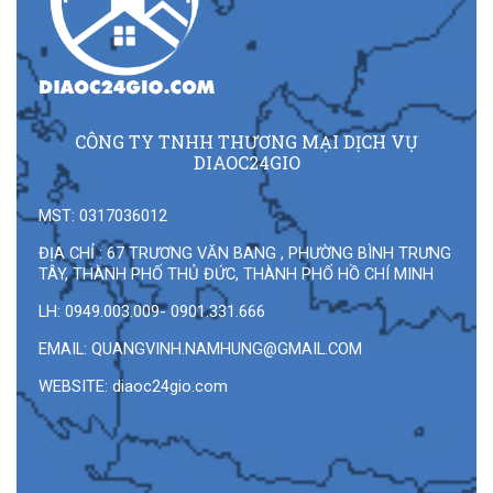
CÔNG TY TNHH THƯƠNG MẠI DỊCH VỤ
DIAOC24GIO
MST: 0317036012
ĐỊA CHỈ : 67 TRƯƠNG VĂN BANG , PHƯỜNG BÌNH TRƯNG
TÂY, THÀNH PHỐ THỦ ĐỨC, THÀNH PHỐ HỒ CHÍ MINH
LH: 0949.003.009- 0901.331.666
EMAIL:
QUANGVINH.NAMHUNG@GMAIL.COM
WEBSITE: diaoc24gio.com