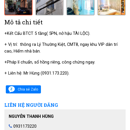
Mô tả chi tiết
+Kết Cấu BTCT 5 tầng( 5PN, nở hậu TÀI LỘC).
+ Vị trí: thông ra Lý Thường Kiệt, CMT8, ngay khu VIP dân trí
cao, Hiếm nhà bán.
+Pháp lí chuẩn, sổ hồng riêng, công chứng ngay.
+ Liên hệ: Mr Hùng (0931.173.220).
Chia sẻ Zalo
LIÊN HỆ NGƯỜI ĐĂNG
NGUYỄN THANH HÙNG
0931173220