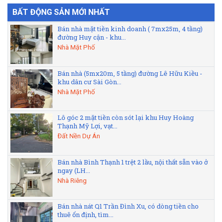
BẤT ĐỘNG SẢN MỚI NHẤT
Bán nhà mặt tiền kinh doanh ( 7mx25m, 4 tầng)
đường Huy cận - khu...
Nhà Mặt Phố
Bán nhà (5mx20m, 5 tầng) đường Lê Hữu Kiều -
khu dân cư Sài Gòn...
Nhà Mặt Phố
Lô góc 2 mặt tiền còn sót lại khu Huy Hoàng
Thạnh Mỹ Lợi, vạt...
Đất Nền Dự Án
Bán nhà Bình Thạnh 1 trệt 2 lầu, nội thất sẵn vào ở
ngay (LH...
Nhà Riêng
Bán nhà nát Q1 Trần Đình Xu, có dòng tiền cho
thuê ổn định, tìm...