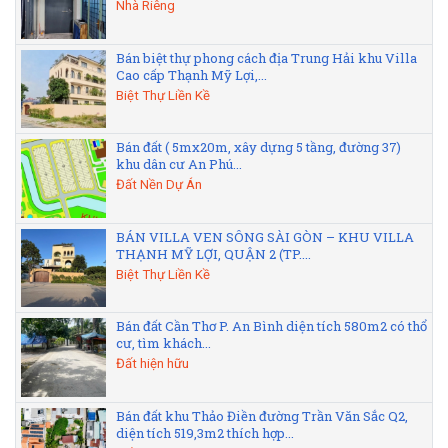
Nhà Riêng
Bán biệt thự phong cách địa Trung Hải khu Villa
Cao cấp Thạnh Mỹ Lợi,...
Biệt Thự Liền Kề
Bán đất ( 5mx20m, xây dựng 5 tầng, đường 37)
khu dân cư An Phú...
Đất Nền Dự Án
BÁN VILLA VEN SÔNG SÀI GÒN – KHU VILLA
THẠNH MỸ LỢI, QUẬN 2 (TP....
Biệt Thự Liền Kề
Bán đất Cần Thơ P. An Bình diện tích 580m2 có thổ
cư, tìm khách...
Đất hiện hữu
Bán đất khu Thảo Điền đường Trần Văn Sắc Q2,
diện tích 519,3m2 thích hợp...