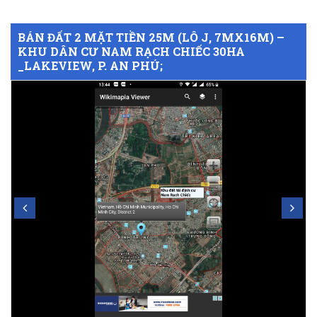
BÁN ĐẤT 2 MẶT TIỀN 25M (LÔ J, 7MX16M) –
KHU DÂN CƯ NAM RẠCH CHIẾC 30HA
_LAKEVIEW, P. AN PHÚ;