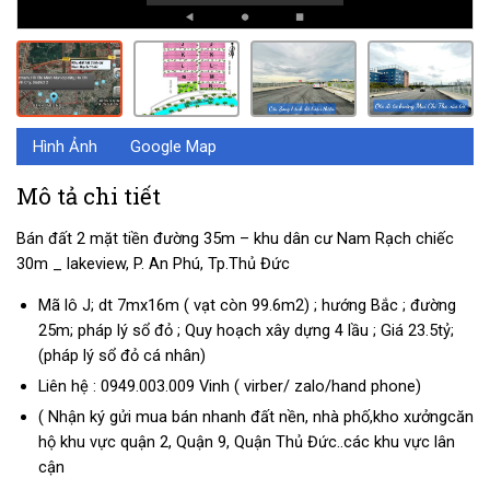
Hình Ảnh
Google Map
Mô tả chi tiết
Bán đất 2 mặt tiền đường 35m – khu dân cư Nam Rạch chiếc
30m _ lakeview, P. An Phú, Tp.Thủ Đức
Mã lô J; dt 7mx16m ( vạt còn 99.6m2) ; hướng Bắc ; đường
25m; pháp lý sổ đỏ ; Quy hoạch xây dựng 4 lầu ; Giá 23.5tỷ;
(pháp lý sổ đỏ cá nhân)
Liên hệ :
0949.003.009
Vinh ( virber/ zalo/hand phone)
( Nhận ký gửi mua bán nhanh đất nền, nhà phố,kho xưởngcăn
hộ khu vực quận 2, Quận 9, Quận Thủ Đức..các khu vực lân
cận