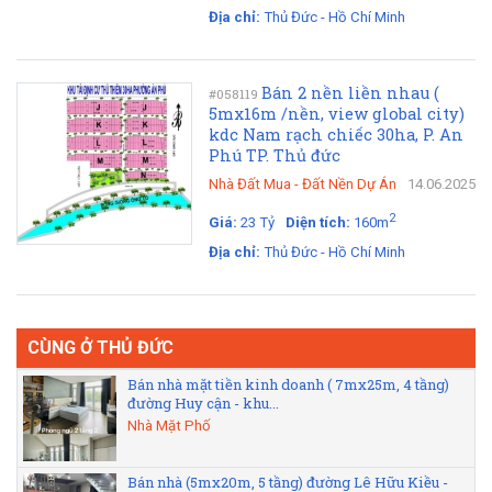
Địa chỉ:
Thủ Đức - Hồ Chí Minh
Bán 2 nền liền nhau (
#058119
5mx16m /nền, view global city)
kdc Nam rạch chiếc 30ha, P. An
Phú TP. Thủ đức
Nhà Đất Mua
-
Đất Nền Dự Án
14.06.2025
2
Giá:
23 Tỷ
Diện tích:
160m
Địa chỉ:
Thủ Đức - Hồ Chí Minh
CÙNG Ở THỦ ĐỨC
Bán nhà mặt tiền kinh doanh ( 7mx25m, 4 tầng)
đường Huy cận - khu...
Nhà Mặt Phố
Bán nhà (5mx20m, 5 tầng) đường Lê Hữu Kiều -