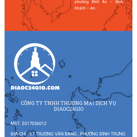
phường Bình An – Bình
Khánh – An...
CÔNG TY TNHH THƯƠNG MẠI DỊCH VỤ
DIAOC24GIO
MST: 0317036012
ĐỊA CHỈ : 67 TRƯƠNG VĂN BANG , PHƯỜNG BÌNH TRƯNG