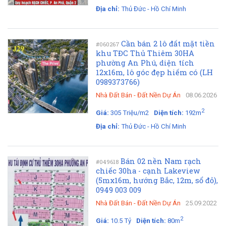
Địa chỉ:
Thủ Đức - Hồ Chí Minh
Cần bán 2 lô đất mặt tiền
#060267
khu TĐC Thủ Thiêm 30HA
phường An Phú, diện tích
12x16m, lô góc đẹp hiếm có (LH
0989373766)
Nhà Đất Bán
-
Đất Nền Dự Án
08.06.2026
2
Giá:
305 Triệu/m2
Diện tích:
192m
Địa chỉ:
Thủ Đức - Hồ Chí Minh
Bán 02 nền Nam rạch
#049618
chiếc 30ha - cạnh Lakeview
(5mx16m, hướng Bắc, 12m, sổ đỏ),
0949 003 009
Nhà Đất Bán
-
Đất Nền Dự Án
25.09.2022
2
Giá:
10.5 Tỷ
Diện tích:
80m