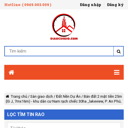
Hotline: ( 0949.003.009 )
Đăng nhập
Đăng ký
Trang chủ
/
Sàn giao dịch
/
Đất Nền Dự Án
/
Bán đất 2 mặt tiền 25m
(lô J, 7mx16m) - khu dân cư Nam rạch chiếc 30ha _lakeview, P. An Phú;
LỌC TÌM TIN RAO