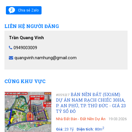
Chia sẻ Zalo
LIÊN HỆ NGƯỜI ĐĂNG
Trần Quang Vinh
0949003009
quangvinh.namhung@gmail.com
CÙNG KHU VỰC
BÁN NỀN ĐẤT (5X16M)
#059217
DỰ ÁN NAM RẠCH CHIẾC 30HA,
P. AN PHÚ, TP. THỦ ĐỨC - GIÁ 23
TỶ SỔ ĐỎ
Nhà Đất Bán
-
Đất Nền Dự Án
19.03.2026
2
Giá:
23 Tỷ
Diện tích:
80m