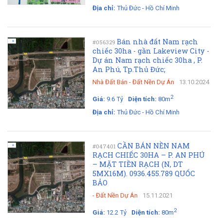
Địa chỉ:
Thủ Đức - Hồ Chí Minh
Bán nhà đất Nam rạch
#056329
chiếc 30ha - gần Lakeview City -
Dự án Nam rạch chiếc 30ha , P.
An Phú, Tp.Thủ Đức;
Nhà Đất Bán
-
Đất Nền Dự Án
13.10.2024
2
Giá:
9.6 Tỷ
Diện tích:
80m
Địa chỉ:
Thủ Đức - Hồ Chí Minh
CẦN BÁN NỀN NAM
#047401
RẠCH CHIẾC 30HA – P. AN PHÚ
– MẶT TIỀN RẠCH (N, DT
5MX16M). 0936.455.789 QUỐC
BẢO
-
Đất Nền Dự Án
15.11.2021
2
Giá:
12.2 Tỷ
Diện tích:
80m