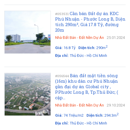
Cần bán Đất dự án KDC
#053531
Phú Nhuận - Phước Long B, Diện
tích 290m², Giá 17.8 Tỷ, đường
20m
Nhà Đất Bán
-
Đất Nền Dự Án
25.01.2024
2
Giá:
16.8 Tỷ
Diện tích:
290m
Địa chỉ:
Thủ Đức - Hồ Chí Minh
Bán đất mặt tiền sông
#056544
(16m) khu dân cư Phú Nhuận
gần đại dự án Global city ,
P.Phước Long B, Tp.Thủ Đức; (
cập...
Nhà Đất Bán
-
Đất Nền Dự Án
29.10.2024
2
Giá:
74 Triệu/m2
Diện tích:
294.3m
Địa chỉ:
Thủ Đức - Hồ Chí Minh