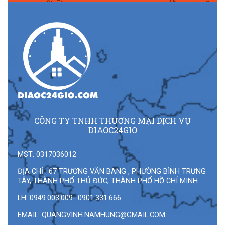
CÔNG TY TNHH THƯƠNG MẠI DỊCH VỤ
DIAOC24GIO
MST: 0317036012
ĐỊA CHỈ : 67 TRƯƠNG VĂN BANG , PHƯỜNG BÌNH TRƯNG
TÂY, THÀNH PHỐ THỦ ĐỨC, THÀNH PHỐ HỒ CHÍ MINH
LH: 0949.003.009- 0901.331.666
EMAIL:
QUANGVINH.NAMHUNG@GMAIL.COM