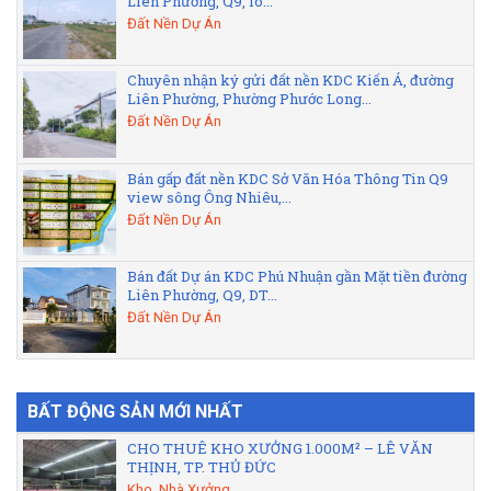
Liên Phường, Q9, lô...
Đất Nền Dự Án
Chuyên nhận ký gửi đất nền KDC Kiến Á, đường
Liên Phường, Phường Phước Long...
Đất Nền Dự Án
Bán gấp đất nền KDC Sở Văn Hóa Thông Tin Q9
view sông Ông Nhiêu,...
Đất Nền Dự Án
Bán đất Dự án KDC Phú Nhuận gần Mặt tiền đường
Liên Phường, Q9, DT...
Đất Nền Dự Án
BẤT ĐỘNG SẢN MỚI NHẤT
CHO THUÊ KHO XƯỞNG 1.000M² – LÊ VĂN
THỊNH, TP. THỦ ĐỨC
Kho, Nhà Xưởng