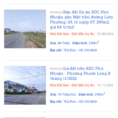
Bán đất Dự án KDC Phú
#058522
Nhuận gần Mặt tiền đường Liên
Phường, Q9, lô ngộp DT 290m2,
giá 84 tr/m2
Nhà Đất Bán
-
Đất Nền Dự Án
07.08.2026
2
Giá:
84 Triệu
Diện tích:
290m
Địa chỉ:
Thủ Đức - Hồ Chí Minh
Giá đất nền KDC Phú
#050114
Nhuận - Phường Phước Long B
tháng 11/2022
Nhà Đất Bán
-
Đất Nền Dự Án
12.11.2022
2
Giá:
74 Triệu/m2
Diện tích:
293m
Địa chỉ:
Thủ Đức - Hồ Chí Minh