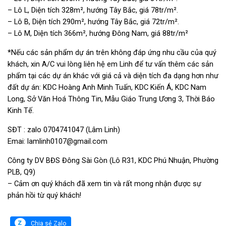
– Lô L, Diện tích 328m², hướng Tây Bắc, giá 78tr/m².
– Lô B, Diện tích 290m², hướng Tây Bắc, giá 72tr/m².
– Lô M, Diện tích 366m², hướng Đông Nam, giá 88tr/m²
*Nếu các sản phẩm dự án trên không đáp ứng nhu cầu của quý
khách, xin A/C vui lòng liên hệ em Linh để tư vấn thêm các sản
phẩm tại các dự án khác với giá cả và diện tích đa dạng hơn như
đất dự án: KDC Hoàng Anh Minh Tuấn, KDC Kiến Á, KDC Nam
Long, Sở Văn Hoá Thông Tin, Mẫu Giáo Trung Ương 3, Thời Báo
Kinh Tế.
SĐT : zalo 0704741047 (Lâm Linh)
Emai: lamlinh0107@gmail.com
Công ty DV BĐS Đông Sài Gòn (Lô R31, KDC Phú Nhuận, Phường
PLB, Q9)
– Cảm ơn quý khách đã xem tin và rất mong nhận được sự
phản hồi từ quý khách!
Chia sẻ Zalo