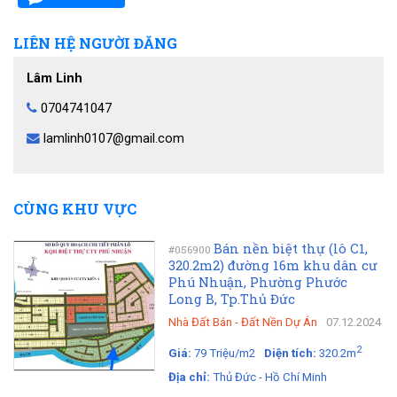
LIÊN HỆ NGƯỜI ĐĂNG
Lâm Linh
0704741047
lamlinh0107@gmail.com
CÙNG KHU VỰC
Bán nền biệt thự (lô C1,
#056900
320.2m2) đường 16m khu dân cư
Phú Nhuận, Phường Phước
Long B, Tp.Thủ Đức
Nhà Đất Bán
-
Đất Nền Dự Án
07.12.2024
2
Giá:
79 Triệu/m2
Diện tích:
320.2m
Địa chỉ:
Thủ Đức - Hồ Chí Minh