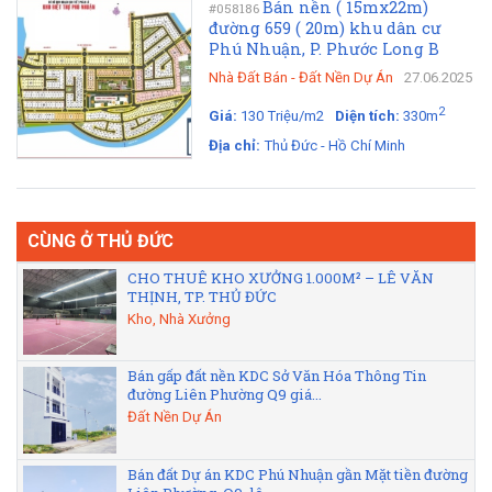
Bán nền ( 15mx22m)
#058186
đường 659 ( 20m) khu dân cư
Phú Nhuận, P. Phước Long B
Nhà Đất Bán
-
Đất Nền Dự Án
27.06.2025
2
Giá:
130 Triệu/m2
Diện tích:
330m
Địa chỉ:
Thủ Đức - Hồ Chí Minh
CÙNG Ở THỦ ĐỨC
CHO THUÊ KHO XƯỞNG 1.000M² – LÊ VĂN
THỊNH, TP. THỦ ĐỨC
Kho, Nhà Xưởng
Bán gấp đất nền KDC Sở Văn Hóa Thông Tin
đường Liên Phường Q9 giá...
Đất Nền Dự Án
Bán đất Dự án KDC Phú Nhuận gần Mặt tiền đường