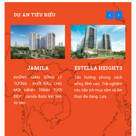
DỰ ÁN TIÊU BIỂU
JAMILA
ESTELLA HEIGHTS
T
KHÔNG GIAN SỐNG LÝ
Tận hưởng phong cách
TƯỞNG - KHỞI ĐẦU CHO
sống đỉnh cao. Trải nghiệm
MỌI HÀNH TRÌNH TƯƠI
các tiện ích mua sắm và ẩm
n
ĐẸP Jamila được kết tinh
thực đa dạng. Lựa...
n
từ tâm...
n