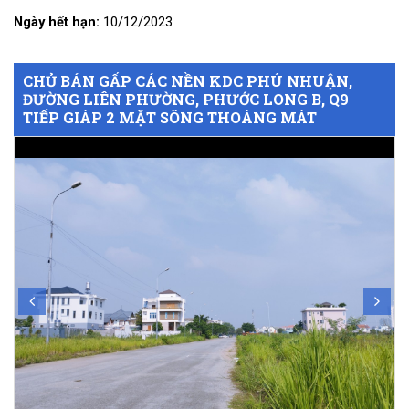
Ngày hết hạn:
10/12/2023
CHỦ BÁN GẤP CÁC NỀN KDC PHÚ NHUẬN,
ĐƯỜNG LIÊN PHƯỜNG, PHƯỚC LONG B, Q9
TIẾP GIÁP 2 MẶT SÔNG THOÁNG MÁT