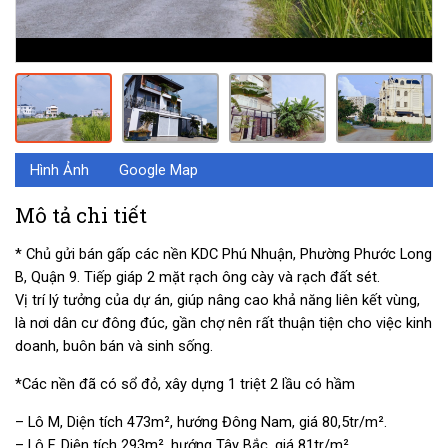
Hình Ảnh
Google Map
Mô tả chi tiết
* Chủ gửi bán gấp các nền KDC Phú Nhuận, Phường Phước Long
B, Quận 9. Tiếp giáp 2 mặt rạch ông cày và rạch đất sét.
Vị trí lý tưởng của dự án, giúp nâng cao khả năng liên kết vùng,
là nơi dân cư đông đúc, gần chợ nên rất thuận tiện cho việc kinh
doanh, buôn bán và sinh sống.
*Các nền đã có sổ đỏ, xây dựng 1 triệt 2 lầu có hầm
– Lô M, Diện tích 473m², hướng Đông Nam, giá 80,5tr/m².
– Lô F, Diện tích 293m², hướng Tây Bắc, giá 81tr/m².