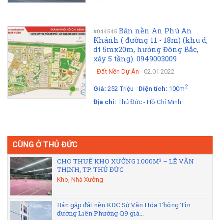
Bán nền An Phú An
#044545
Khánh ( đường 11 - 18m) (khu d,
dt 5mx20m, hướng Đông Bắc,
xây 5 tầng). 0949003009
-
Đất Nền Dự Án
02.01.2022
2
Giá:
252 Triệu
Diện tích:
100m
Địa chỉ:
Thủ Đức - Hồ Chí Minh
CÙNG Ở THỦ ĐỨC
CHO THUÊ KHO XƯỞNG 1.000M² – LÊ VĂN
THỊNH, TP. THỦ ĐỨC
Kho, Nhà Xưởng
Bán gấp đất nền KDC Sở Văn Hóa Thông Tin
đường Liên Phường Q9 giá...