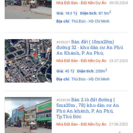
Nhà Đất Bán
-
Đất Nền Dự Án
09.05.2024
2
Giá:
18.3 Tỷ
Diện tích:
87.5m
Địa chỉ:
Thủ Đức - Hồ Chí Minh
Bán đất ( 10mx20m)
#058217
đường 32 - khu dân cư An Phú
An Khánh, P. An Phú;
Nhà Đất Bán
-
Đất Nền Dự Án
23.07.2025
2
Giá:
45 Tỷ
Diện tích:
200m
Địa chỉ:
Thủ Đức - Hồ Chí Minh
Bán 2 lô đất đường (
#058198
5mx20m , 7B) khu dân cư An
Phú An khánh, P. An Phú,
Tp.Thủ Đức
Nhà Đất Bán
-
Đất Nền Dự Án
27.06.2025