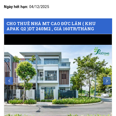
Ngày hết hạn:
04/12/2025
CHO THUÊ NHÀ MT CAO ĐỨC LÂN ( KHU
APAK Q2 )DT 240M2 , GIÁ 160TR/THÁNG