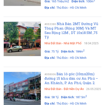
2
Giá:
165 Triệu/m2
Diện tích:
100m
Địa chỉ:
Thủ Đức - Hồ Chí Minh
Nhà Bán 2MT Đường Vũ
#053380
Tông Phan (Rộng 30M) Và MT
Sau Rộng 12M , DT 10x18.5M ,75
Tỷ
Nhà Đất Bán
-
Nhà Mặt Phố
18.04.2025
2
Giá:
75 Tỷ
Diện tích:
184m
Địa chỉ:
Thủ Đức - Hồ Chí Minh
Bán lô góc (10mx20m)
#058006
đường 15 khu dân cư An Phú –
An Khánh, P. An Phú, Quận 2.
Nhà Đất Bán
-
Đất Nền Dự Án
26.05.2025
2
Giá:
58 Tỷ
Diện tích:
187.5m
Địa chỉ:
Thủ Đức - Hồ Chí Minh