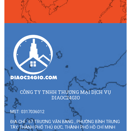
CÔNG TY TNHH THƯƠNG MẠI DỊCH VỤ
DIAOC24GIO
MST: 0317036012
ĐỊA CHỈ : 67 TRƯƠNG VĂN BANG , PHƯỜNG BÌNH TRƯNG
TÂY, THÀNH PHỐ THỦ ĐỨC, THÀNH PHỐ HỒ CHÍ MINH