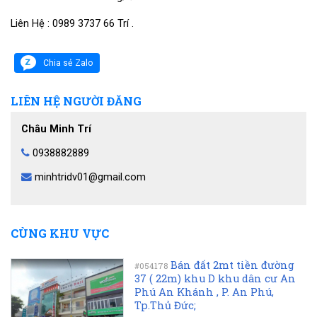
Liên Hệ : 0989 3737 66 Trí .
Chia sẻ Zalo
LIÊN HỆ NGƯỜI ĐĂNG
Châu Minh Trí
0938882889
minhtridv01@gmail.com
CÙNG KHU VỰC
Bán đất 2mt tiền đường
#054178
37 ( 22m) khu D khu dân cư An
Phú An Khánh , P. An Phú,
Tp.Thủ Đức;