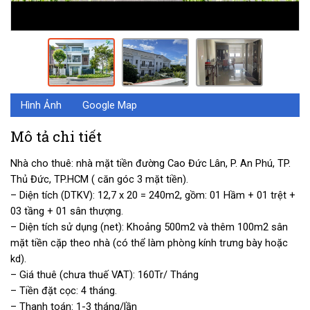
Hình Ảnh
Google Map
Mô tả chi tiết
Nhà cho thuê: nhà mặt tiền đường Cao Đức Lân, P. An Phú, TP.
Thủ Đức, TP.HCM ( căn góc 3 mặt tiền).
– Diện tích (DTKV): 12,7 x 20 = 240m2, gồm: 01 Hầm + 01 trệt +
03 tầng + 01 sân thượng.
– Diện tích sử dụng (net): Khoảng 500m2 và thêm 100m2 sân
mặt tiền cặp theo nhà (có thể làm phòng kính trưng bày hoặc
kd).
– Giá thuê (chưa thuế VAT): 160Tr/ Tháng
– Tiền đặt cọc: 4 tháng.
– Thanh toán: 1-3 tháng/lần