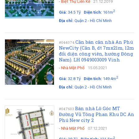
-
Biệt Thự Liền Kề
21.12.2019
2
Giá:
34.5 Tỷ
Diện tích:
161m
Địa chỉ:
Quận 2 - Hồ Chí Minh
Cần bán căn nhà An Phú
#044074
NewCity (Căn B, dt 7mx21m, 12m
đối diện công viên, hướng Đông
Nam). LH 0949003009 Vinh
-
Nhà Mặt Phố
15.05.2021
2
Giá:
32.8 Tỷ
Diện tích:
149.4m
Địa chỉ:
Quận 2 - Hồ Chí Minh
Bán nhà Lô Góc MT
#047603
Đường Vũ Tông Phan Khu DC An
Phú New city 2
-
Nhà Mặt Phố
07.12.2021
2