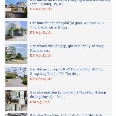
Liên Phường, Q9, DT...
Đất Nền Dự Án
Cần bán đất nền nhà phố (lô góc) 147.5m2 KDC
Thời báo kinh tế, Bưng...
Đất Nền Dự Án
Bán nhanh đất nền đẹp, giá tốt pháp lý sổ đỏ tại
Khu dân cư...
Đất Nền Dự Án
Bán đất nền nhà phố KDC Đông dương, đường
Bưng Ông Thoàn, TP. Thủ đức...
Đất Nền Dự Án
Bán nhà mặt tiền kinh doanh ( 7mx25m, 4 tầng)
đường Huy cận - khu...
Nhà Mặt Phố
Bán nhà (5mx20m, 5 tầng) đường Lê Hữu Kiều -