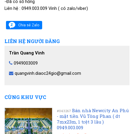
-Đã có sổ hồng
Liên hệ : 0949.003.009 Vinh ( có zalo/viber)
Chia sẻ Zalo
LIÊN HỆ NGƯỜI ĐĂNG
Trần Quang Vinh
0949003009
quangvinh.diaoc24gio@gmail.com
CÙNG KHU VỰC
Bán nhà Newcity An Phú
#043267
- mặt tiền Vũ Tông Phan ( dt
7mx23m, 1 trệt 3 lầu )
0949.003.009