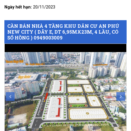
Ngày hết hạn:
20/11/2023
CẦN BÁN NHÀ 4 TẦNG KHU DÂN CƯ AN PHÚ
NEW CITY ( DÃY E, DT 6,95MX23M, 4 LẦU, CÓ
SỔ HỒNG ) 0949003009