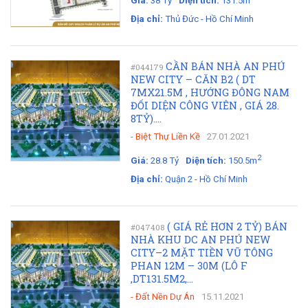
Giá:
38 Tỷ
Diện tích:
131.5m
Địa chỉ:
Thủ Đức - Hồ Chí Minh
CẦN BÁN NHÀ AN PHÚ
#044179
NEW CITY – CĂN B2 ( DT
7MX21.5M , HƯỚNG ĐÔNG NAM
ĐỐI DIỆN CÔNG VIÊN , GIÁ 28.
8TỶ)....
-
Biệt Thự Liền Kề
27.01.2021
2
Giá:
28.8 Tỷ
Diện tích:
150.5m
Địa chỉ:
Quận 2 - Hồ Chí Minh
( GIÁ RẺ HƠN 2 TỶ) BÁN
#047408
NHÀ KHU DC AN PHÚ NEW
CITY–2 MẶT TIỀN VŨ TÔNG
PHAN 12M – 30M (LÔ F
,DT131.5M2,...
-
Đất Nền Dự Án
15.11.2021