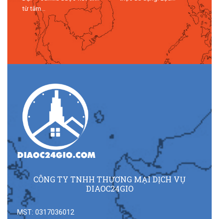
n
từ tâm...
n
CÔNG TY TNHH THƯƠNG MẠI DỊCH VỤ
DIAOC24GIO
MST: 0317036012