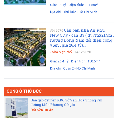
2
Giá:
38 Tỷ
Diện tích:
131.5m
Địa chỉ:
Thủ Đức - Hồ Chí Minh
Cần bán nhà An Phú
#044070
New City - căn B3 ( dt 7mx21.5m ,
hướng Đông Nam đối diện công
viên , giá 26.4 tỷ)....
-
Nhà Mặt Phố
14.12.2020
2
Giá:
26.4 Tỷ
Diện tích:
150.5m
Địa chỉ:
Quận 2 - Hồ Chí Minh
CÙNG Ở THỦ ĐỨC
Bán gấp đất nền KDC Sở Văn Hóa Thông Tin
đường Liên Phường Q9 giá...
Đất Nền Dự Án