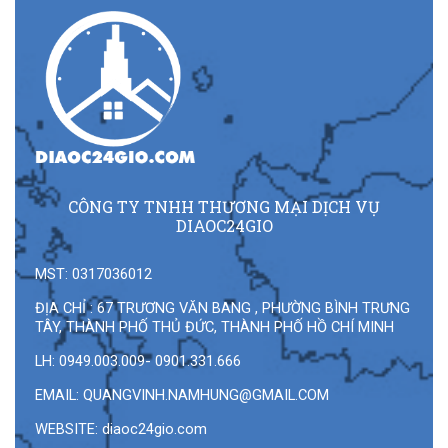
CÔNG TY TNHH THƯƠNG MẠI DỊCH VỤ
DIAOC24GIO
MST: 0317036012
ĐỊA CHỈ : 67 TRƯƠNG VĂN BANG , PHƯỜNG BÌNH TRƯNG
TÂY, THÀNH PHỐ THỦ ĐỨC, THÀNH PHỐ HỒ CHÍ MINH
LH: 0949.003.009- 0901.331.666
EMAIL:
QUANGVINH.NAMHUNG@GMAIL.COM
WEBSITE: diaoc24gio.com