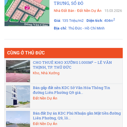
TRƯNG, SỔ ĐỎ
Nhà Đất Bán
-
Đất Nền Dự Án
15.03.2026
2
Giá:
135 Triệu/m2
Diện tích:
404m
Địa chỉ:
Thủ Đức - Hồ Chí Minh
CÙNG Ở THỦ ĐỨC
CHO THUÊ KHO XƯỞNG 1.000M² – LÊ VĂN
THỊNH, TP. THỦ ĐỨC
Kho, Nhà Xưởng
Bán gấp đất nền KDC Sở Văn Hóa Thông Tin
đường Liên Phường Q9 giá...
Đất Nền Dự Án
Bán đất Dự án KDC Phú Nhuận gần Mặt tiền đường
Liên Phường, Q9, lô...
Đất Nền Dự Án