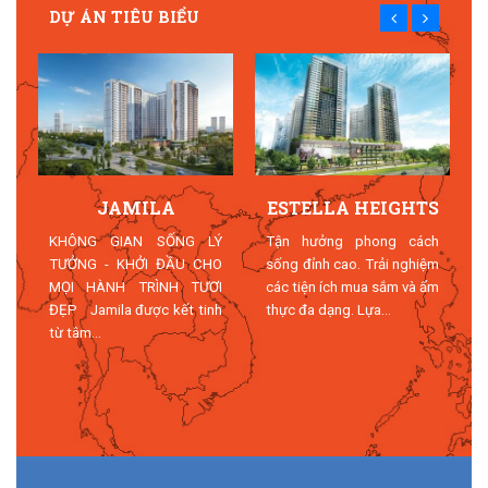
DỰ ÁN TIÊU BIỂU
JAMILA
ESTELLA HEIGHTS
T
KHÔNG GIAN SỐNG LÝ
Tận hưởng phong cách
TƯỞNG - KHỞI ĐẦU CHO
sống đỉnh cao. Trải nghiệm
MỌI HÀNH TRÌNH TƯƠI
các tiện ích mua sắm và ẩm
n
ĐẸP Jamila được kết tinh
thực đa dạng. Lựa...
n
từ tâm...
n