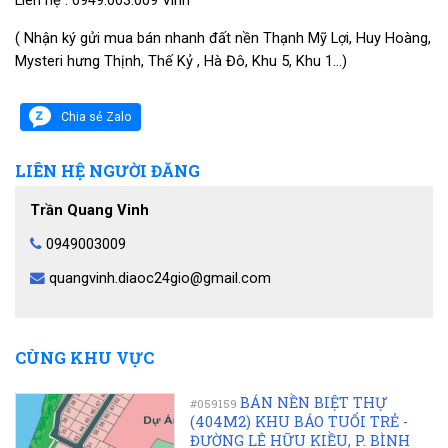
( Nhận ký gửi mua bán nhanh đất nền Thạnh Mỹ Lợi, Huy Hoàng,
Mysteri hưng Thịnh, Thế Kỷ , Hà Đô, Khu 5, Khu 1…)
Chia sẻ Zalo
LIÊN HỆ NGƯỜI ĐĂNG
Trần Quang Vinh
0949003009
quangvinh.diaoc24gio@gmail.com
CÙNG KHU VỰC
BÁN NỀN BIỆT THỰ
#059159
(404M2) KHU BÁO TUỔI TRẺ -
ĐƯỜNG LÊ HỮU KIỀU, P. BÌNH