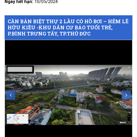
Ngày hết hạn:
10/05/2024
CẦN BÁN BIỆT THỰ 2 LẦU CÓ HỒ BƠI – HẺM LÊ
HỮU KIỀU -KHU DÂN CƯ BÁO TUỔI TRẺ,
P.BÌNH TRƯNG TÂY, TP.THỦ ĐỨC