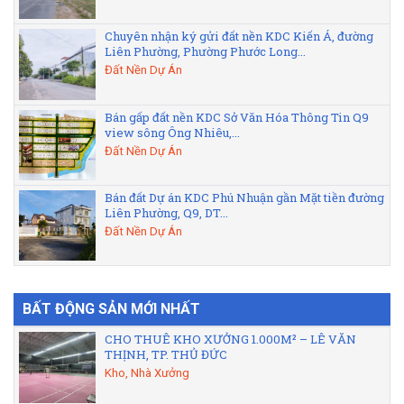
Chuyên nhận ký gửi đất nền KDC Kiến Á, đường
Liên Phường, Phường Phước Long...
Đất Nền Dự Án
Bán gấp đất nền KDC Sở Văn Hóa Thông Tin Q9
view sông Ông Nhiêu,...
Đất Nền Dự Án
Bán đất Dự án KDC Phú Nhuận gần Mặt tiền đường
Liên Phường, Q9, DT...
Đất Nền Dự Án
BẤT ĐỘNG SẢN MỚI NHẤT
CHO THUÊ KHO XƯỞNG 1.000M² – LÊ VĂN
THỊNH, TP. THỦ ĐỨC
Kho, Nhà Xưởng