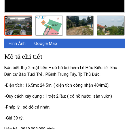
Hình Ảnh
Google Map
Mô tả chi tiết
Bán biệt thự 2 mặt tiền – có hồ bơi hẻm Lê Hữu Kiều liề- khu
Dân cư Báo Tuổi Trẻ , P.Bình Trưng Tây, Tp.Thủ Đức;
-Diện tích : 16.5mx 24.5m; ( diện tích công nhận 404m2);
-Quy cách xây dựng : 1 trệt 2 lầu; ( có hồ nước sân vườn)
-Pháp lý : sổ đỏ cá nhân;
-Giá 39 tỷ ;
Liên hệ : 0949.003.009 Vinh