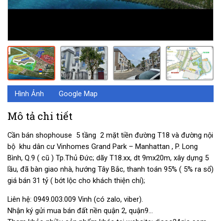
Hình Ảnh
Google Map
Mô tả chi tiết
Cần bán shophouse 5 tầng 2 mặt tiền đường T18 và đường nội
bộ khu dân cư Vinhomes Grand Park – Manhattan , P. Long
Bình, Q.9 ( cũ ) Tp.Thủ Đức; dãy T18.xx, dt 9mx20m, xây dựng 5
lầu, đã bàn giao nhà, hướng Tây Bắc, thanh toán 95% ( 5% ra sổ)
giá bán 31 tỷ ( bớt lộc cho khách thiện chí);
Liên hệ:
0949.003.009
Vinh (có zalo, viber).
Nhận ký gửi mua bán đất nền quận 2, quận9…