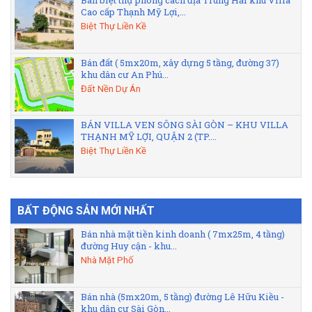
Bán biệt thự phong cách địa Trung Hải khu Villa
Cao cấp Thạnh Mỹ Lợi,...
Biệt Thự Liền Kề
Bán đất ( 5mx20m, xây dựng 5 tầng, đường 37)
khu dân cư An Phú...
Đất Nền Dự Án
BÁN VILLA VEN SÔNG SÀI GÒN – KHU VILLA
THẠNH MỸ LỢI, QUẬN 2 (TP....
Biệt Thự Liền Kề
BẤT ĐỘNG SẢN MỚI NHẤT
Bán nhà mặt tiền kinh doanh ( 7mx25m, 4 tầng)
đường Huy cận - khu...
Nhà Mặt Phố
Bán nhà (5mx20m, 5 tầng) đường Lê Hữu Kiều -
khu dân cư Sài Gòn...