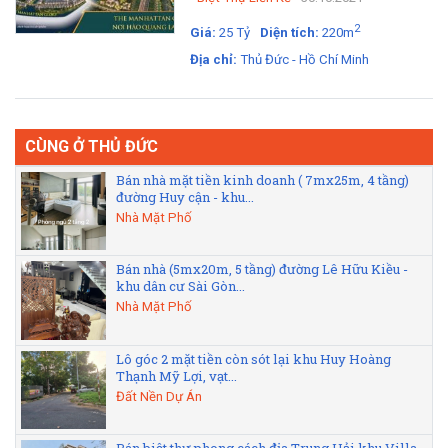
2
Giá:
25 Tỷ
Diện tích:
220m
Địa chỉ:
Thủ Đức - Hồ Chí Minh
CÙNG Ở THỦ ĐỨC
Bán nhà mặt tiền kinh doanh ( 7mx25m, 4 tầng)
đường Huy cận - khu...
Nhà Mặt Phố
Bán nhà (5mx20m, 5 tầng) đường Lê Hữu Kiều -
khu dân cư Sài Gòn...
Nhà Mặt Phố
Lô góc 2 mặt tiền còn sót lại khu Huy Hoàng
Thạnh Mỹ Lợi, vạt...
Đất Nền Dự Án