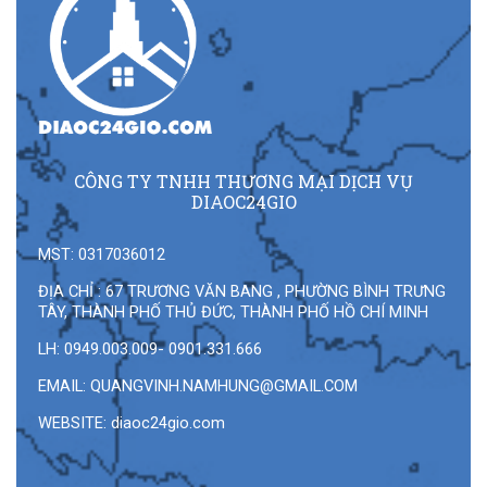
CÔNG TY TNHH THƯƠNG MẠI DỊCH VỤ
DIAOC24GIO
MST: 0317036012
ĐỊA CHỈ : 67 TRƯƠNG VĂN BANG , PHƯỜNG BÌNH TRƯNG
TÂY, THÀNH PHỐ THỦ ĐỨC, THÀNH PHỐ HỒ CHÍ MINH
LH: 0949.003.009- 0901.331.666
EMAIL:
QUANGVINH.NAMHUNG@GMAIL.COM
WEBSITE: diaoc24gio.com