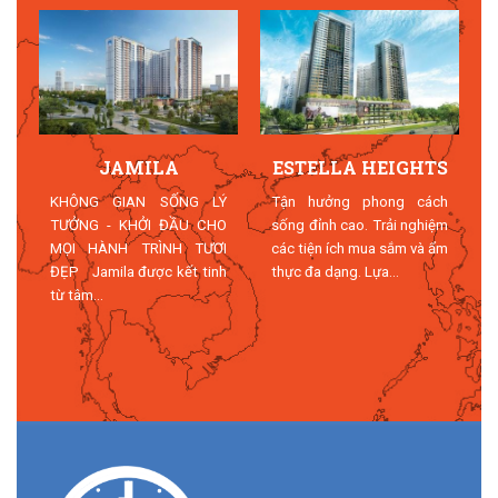
JAMILA
ESTELLA HEIGHTS
T
KHÔNG GIAN SỐNG LÝ
Tận hưởng phong cách
TƯỞNG - KHỞI ĐẦU CHO
sống đỉnh cao. Trải nghiệm
MỌI HÀNH TRÌNH TƯƠI
các tiện ích mua sắm và ẩm
n
ĐẸP Jamila được kết tinh
thực đa dạng. Lựa...
n
từ tâm...
n