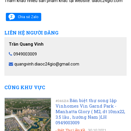
Tham khảo nhiều sản phẩm khác tại website: diaoc24gio.com
Chia sẻ Zalo
LIÊN HỆ NGƯỜI ĐĂNG
Trần Quang Vinh
0949003009
quangvinh.diaoc24gio@gmail.com
CÙNG KHU VỰC
Bán biệt thự song lập
#046214
Vinhomes Vin Garnd Park -
Manhatta Glory ( M2, dt 10mx22,
3.5 lầu , hướng Nam )LH
0949003009
-
Biệt Thự Liền Kề
30.10.2021