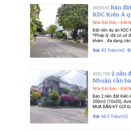
Bán đất
#050155
KDC Kiến Á q
Nhà Đất Bán
-
Đất 
Đất nền dự án KDC K
*Pháp lý: đã có sổ 
khám... đa dạng các 
Giá:
83 Triệu/m2
D
2 nền 
#051798
Nhuận cần bán
Nhà Đất Bán
-
Đất 
Bán 2 nền đất Kiến 
200m2 (10x20), đườ
MUA BÁN KÝ GỬI ĐẤT
Giá:
66.5 Triệu/m2