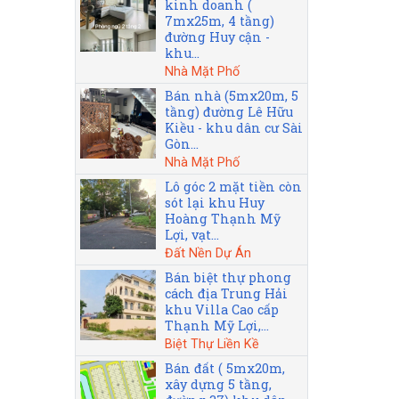
kinh doanh (
7mx25m, 4 tầng)
đường Huy cận -
khu...
Nhà Mặt Phố
Bán nhà (5mx20m, 5
tầng) đường Lê Hữu
Kiều - khu dân cư Sài
Gòn...
Nhà Mặt Phố
Lô góc 2 mặt tiền còn
sót lại khu Huy
Hoàng Thạnh Mỹ
Lợi, vạt...
Đất Nền Dự Án
Bán biệt thự phong
cách địa Trung Hải
khu Villa Cao cấp
Thạnh Mỹ Lợi,...
Biệt Thự Liền Kề
Bán đất ( 5mx20m,
xây dựng 5 tầng,