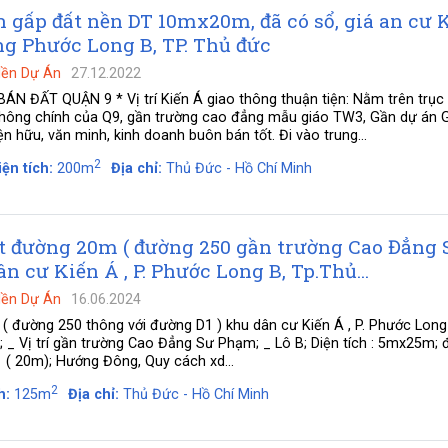
 gấp đất nền DT 10mx20m, đã có sổ, giá an cư
g Phước Long B, TP. Thủ đức
Nền Dự Án
27.12.2022
 ĐẤT QUẬN 9 * Vị trí Kiến Á giao thông thuận tiện: Nằm trên trục 
hông chính của Q9, gần trường cao đẳng mẫu giáo TW3, Gần dự án G
iện hữu, văn minh, kinh doanh buôn bán tốt. Đi vào trung...
2
iện tích:
200m
Địa chỉ:
Thủ Đức - Hồ Chí Minh
t đường 20m ( đường 250 gần trường Cao Đẳng 
n cư Kiến Á , P. Phước Long B, Tp.Thủ...
Nền Dự Án
16.06.2024
 đường 250 thông với đường D1 ) khu dân cư Kiến Á , P. Phước Long
; _ Vị trí gần trường Cao Đẳng Sư Phạm; _ Lô B; Diện tích : 5mx25m;
( 20m); Hướng Đông, Quy cách xd...
2
h:
125m
Địa chỉ:
Thủ Đức - Hồ Chí Minh