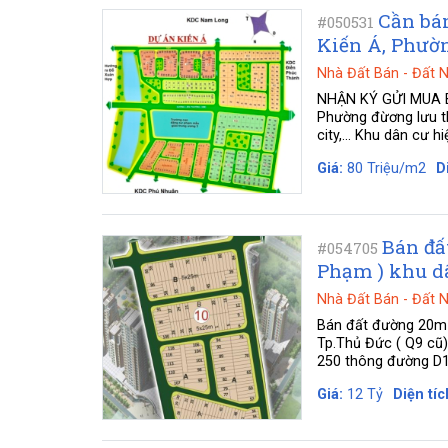
Cần bán
#050531
Kiến Á, Phườn
Nhà Đất Bán
-
Đất 
NHẬN KÝ GỬI MUA BÁN
Phường đừơng lưu t
city,... Khu dân cư h
Giá:
80 Triệu/m2
D
Bán đấ
#054705
Phạm ) khu dâ
Nhà Đất Bán
-
Đất 
Bán đất đường 20m (
Tp.Thủ Đức ( Q9 cũ)
250 thông đường D1 
Giá:
12 Tỷ
Diện tíc