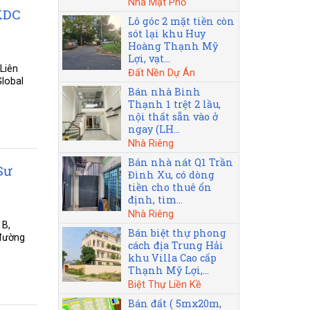
Nhà Mặt Phố
 KDC
Lô góc 2 mặt tiền còn
sót lại khu Huy
Hoàng Thạnh Mỹ
Lợi, vạt...
Liên
Đất Nền Dự Án
lobal
Bán nhà Bình
Thạnh 1 trệt 2 lầu,
nội thất sẵn vào ở
ngay (LH...
Nhà Riêng
Bán nhà nát Q1 Trần
Sư
Đình Xu, có dòng
tiền cho thuê ổn
định, tìm...
Nhà Riêng
 B,
Bán biệt thự phong
 đường
cách địa Trung Hải
khu Villa Cao cấp
Thạnh Mỹ Lợi,...
Biệt Thự Liền Kề
Bán đất ( 5mx20m,