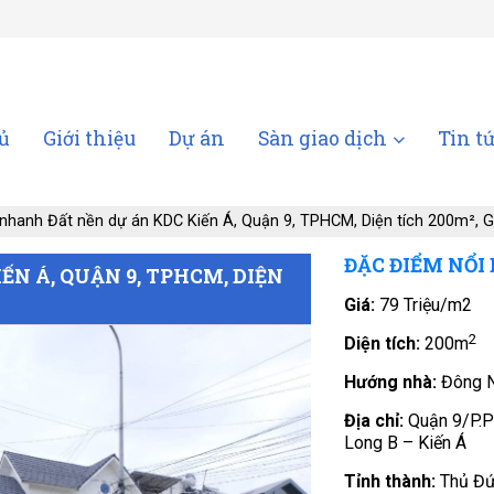
ủ
Giới thiệu
Dự án
Sàn giao dịch
Tin t
nhanh Đất nền dự án KDC Kiến Á, Quận 9, TPHCM, Diện tích 200m², G
ĐẶC ĐIỂM NỔI
N Á, QUẬN 9, TPHCM, DIỆN
Giá:
79 Triệu/m2
2
Diện tích:
200m
Hướng nhà:
Đông 
Địa chỉ:
Quận 9/P.
Long B – Kiến Á
Tỉnh thành:
Thủ Đứ