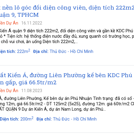
 nền lô góc đối diện công viên, diện tích 222m2
uận 9, TPHCM
Nền Dự Án
16.11.2022
iến Á quận 9 diện tích 222m2, đối diện công viên và gần kề KDC Ph
đỏ * Tiện ích: hệ thống điện nước đầy đủ, xung quanh có trường học,
chỗ vui chơi, ăn uống Diện tích 222m2,...
2
iện tích:
222m
Địa chỉ:
Thủ Đức - Hồ Chí Minh
đất Kiến Á, đường Liên Phường kế bên KDC Phú
 gấp, giá 66.5tr/m2
Nền Dự Án
11.08.2023
Á, đường Liên Phường, Kế bên dự án Phú Nhuận Tình trạng: đã có sổ 
ng 12m, giá 66.5tr/m2 - DT 125m2 (5x25), đường 12m. giá 60tr/m2
 QUẬN 9 Dự án Kiến Á, dự án Nam Long, dự án Phú...
2
Diện tích:
200m
Địa chỉ:
Thủ Đức - Hồ Chí Minh