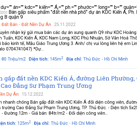
" dự="" án="" kdc="" kiến="" Á,="" ph.="" phước="" long="" b="" quận=
Bán gấp siêu phẩm "đất nền nhà phố" dự án KDC Kiến Á, Ph.
0201
g B quận 9
 Đất Bán
-
Đất Nền Dự Án
25.11.2022
uyên nhận ký gửi mua bán các dự án xung quanh Q9 như KDC Hoàng
h Tuấn, KDC Kiến Á, KDC Nam Long, KDC Phú Nhuận, Sở Văn Hoá Thô
i báo kinh tế, Mẫu Giáo Trung Ương 3. Anh/ chị vui lòng liên hệ em Lin
alo 0704741047) *Dự...
2
:
80 Triệu/m2
Diện tích:
145m
Địa chỉ:
Thủ Đức - Hồ Chí Minh
n gấp đất nền KDC Kiến Á, đường Liên Phường,
g Cao Đẳng Sư Phạm Trung Ương
Nền Dự Án
15.12.2022
n nhanh chóng Bán gấp đất nền KDC Kiến Á đối diện công viên, đườn
 trường Cao Đẳng Sư Phạm Trung Ương, TP. Thủ Đức. - Diện tích 5x2
 Đường 12m - Giá bán: 84tr/m2 - Đối diện công viên...
2
iện tích:
125m
Địa chỉ:
Thủ Đức - Hồ Chí Minh