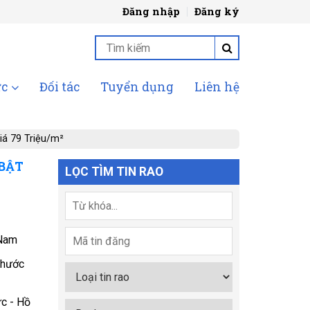
Đăng nhập
Đăng ký
ức
Đối tác
Tuyển dụng
Liên hệ
iá 79 Triệu/m²
 BẬT
LỌC TÌM TIN RAO
Nam
Phước
c - Hồ