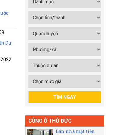
hước
59
ền Dự
/2022
CÙNG Ở THỦ ĐỨC
Bán nhà mặt tiền