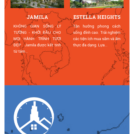
JAMILA
ESTELLA HEIGHTS
T
KHÔNG GIAN SỐNG LÝ
Tận hưởng phong cách
TƯỞNG - KHỞI ĐẦU CHO
sống đỉnh cao. Trải nghiệm
MỌI HÀNH TRÌNH TƯƠI
các tiện ích mua sắm và ẩm
n
ĐẸP Jamila được kết tinh
thực đa dạng. Lựa...
n
từ tâm...
n