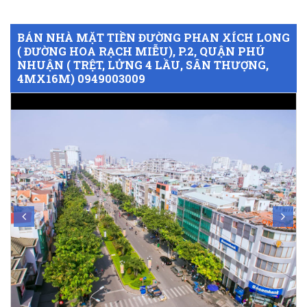
BÁN NHÀ MẶT TIỀN ĐƯỜNG PHAN XÍCH LONG
( ĐƯỜNG HOA RẠCH MIỄU), P.2, QUẬN PHÚ
NHUẬN ( TRỆT, LỬNG 4 LẦU, SÂN THƯỢNG,
4MX16M) 0949003009