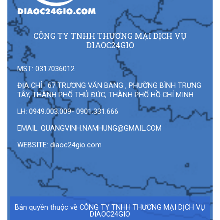
CÔNG TY TNHH THƯƠNG MẠI DỊCH VỤ
DIAOC24GIO
MST: 0317036012
ĐỊA CHỈ : 67 TRƯƠNG VĂN BANG , PHƯỜNG BÌNH TRƯNG
TÂY, THÀNH PHỐ THỦ ĐỨC, THÀNH PHỐ HỒ CHÍ MINH
LH: 0949.003.009- 0901.331.666
EMAIL:
QUANGVINH.NAMHUNG@GMAIL.COM
WEBSITE: diaoc24gio.com
Bản quyền thuộc về CÔNG TY TNHH THƯƠNG MẠI DỊCH VỤ
DIAOC24GIO