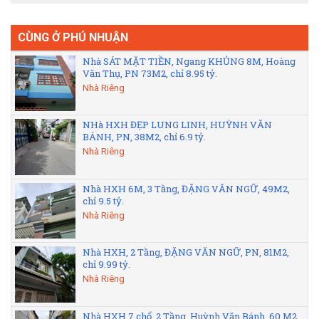
CÙNG Ở PHÚ NHUẬN
Nhà SÁT MẶT TIỀN, Ngang KHỦNG 8M, Hoàng
Văn Thụ, PN 73M2, chỉ 8.95 tỷ.
Nhà Riêng
NHà HXH ĐẸP LUNG LINH, HUỲNH VĂN
BÁNH, PN, 38M2, chỉ 6.9 tỷ.
Nhà Riêng
Nhà HXH 6M, 3 Tầng, ĐẶNG VĂN NGỮ, 49M2,
chỉ 9.5 tỷ.
Nhà Riêng
Nhà HXH, 2 Tầng, ĐẶNG VĂN NGỮ, PN, 81M2,
chỉ 9.99 tỷ.
Nhà Riêng
Nhà HXH 7 chổ, 2 Tầng, Huỳnh Văn Bánh, 60 M2,