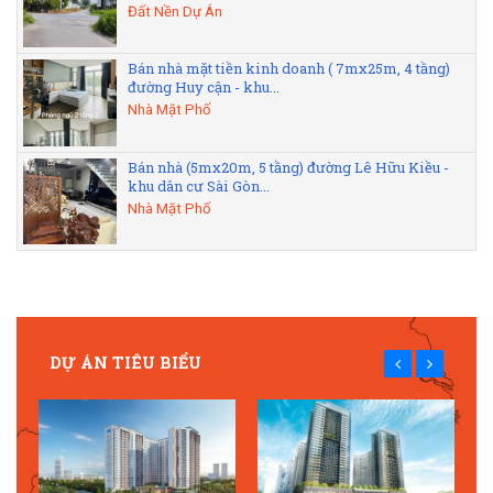
Đất Nền Dự Án
Bán nhà mặt tiền kinh doanh ( 7mx25m, 4 tầng)
đường Huy cận - khu...
Nhà Mặt Phố
Bán nhà (5mx20m, 5 tầng) đường Lê Hữu Kiều -
khu dân cư Sài Gòn...
Nhà Mặt Phố
DỰ ÁN TIÊU BIỂU