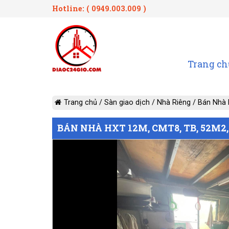
Hotline: ( 0949.003.009 )
Trang ch
Trang chủ
/
Sàn giao dịch
/
Nhà Riêng
/
Bán Nhà H
BÁN NHÀ HXT 12M, CMT8, TB, 52M2, C