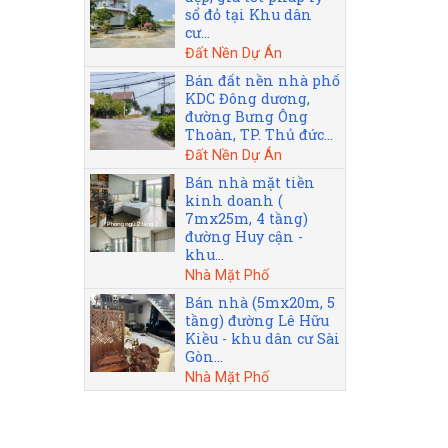
sổ đỏ tại Khu dân
cư...
Đất Nền Dự Án
Bán đất nền nhà phố
KDC Đông dương,
đường Bưng Ông
Thoàn, TP. Thủ đức...
Đất Nền Dự Án
Bán nhà mặt tiền
kinh doanh (
7mx25m, 4 tầng)
đường Huy cận -
khu...
Nhà Mặt Phố
Bán nhà (5mx20m, 5
tầng) đường Lê Hữu
Kiều - khu dân cư Sài
Gòn...
Nhà Mặt Phố