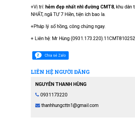
+Vị trí:
hẻm đẹp nhất nhì đường CMT8
, khu dân 
NHẤT, ngã TƯ 7 Hiền, tiện ích bao la.
+Pháp lý sổ hồng, công chứng ngay.
+ Liên hệ: Mr Hùng (0931.173.220).11CMT810252
Chia sẻ Zalo
LIÊN HỆ NGƯỜI ĐĂNG
NGUYỄN THANH HÙNG
0931173220
thanhhungcttn1@gmail.com