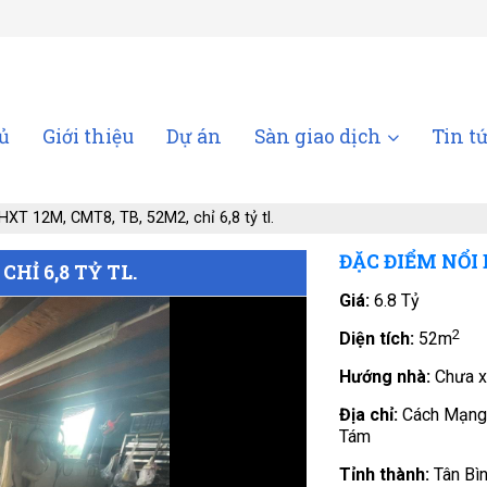
ủ
Giới thiệu
Dự án
Sàn giao dịch
Tin t
XT 12M, CMT8, TB, 52M2, chỉ 6,8 tỷ tl.
ĐẶC ĐIỂM NỔI
HỈ 6,8 TỶ TL.
Giá:
6.8 Tỷ
2
Diện tích:
52m
Hướng nhà:
Chưa x
Địa chỉ:
Cách Mạng
Tám
Tỉnh thành:
Tân Bì