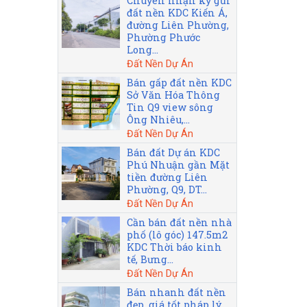
Chuyên nhận ký gửi
đất nền KDC Kiến Á,
đường Liên Phường,
Phường Phước
Long...
Đất Nền Dự Án
Bán gấp đất nền KDC
Sở Văn Hóa Thông
Tin Q9 view sông
Ông Nhiêu,...
Đất Nền Dự Án
Bán đất Dự án KDC
Phú Nhuận gần Mặt
tiền đường Liên
Phường, Q9, DT...
Đất Nền Dự Án
Cần bán đất nền nhà
phố (lô góc) 147.5m2
KDC Thời báo kinh
tế, Bưng...
Đất Nền Dự Án
Bán nhanh đất nền
đẹp, giá tốt pháp lý