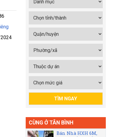
86
iêng
/2024
CÙNG Ở TÂN BÌNH
Bán Nhà HXH 6M,