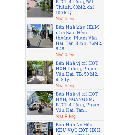
BTCT 4 Tầng, Đất
Thánh, 60M2, chỉ
10.75 tỷ.
Nhà Riêng
Bán Nhà khu HIẾM
nhà Bán, Hẻm
thoáng, Phạm Văn
Hai, Tân Bình, 76M2,
8.48...
Nhà Riêng
Bán Nhà vị trí HOT,
HXH thông, Phạm
Văn Hai, TB, 50 M2,
8.18 tỷ.
Nhà Riêng
Bán Nhà vị trí HOT
HXH, NGANG 8M,
BTCT 4 Tầng, Phạm
Văn Hai, Tân...
Nhà Riêng
Bán Nhà Nở Hậu
KHU VỰC HOT, HXH