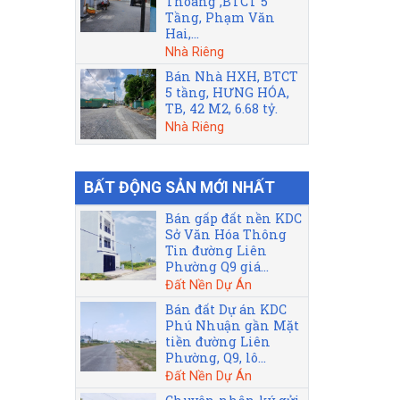
Thoáng ,BTCT 5
Tầng, Phạm Văn
Hai,...
Nhà Riêng
Bán Nhà HXH, BTCT
5 tầng, HƯNG HÓA,
TB, 42 M2, 6.68 tỷ.
Nhà Riêng
BẤT ĐỘNG SẢN MỚI NHẤT
Bán gấp đất nền KDC
Sở Văn Hóa Thông
Tin đường Liên
Phường Q9 giá...
Đất Nền Dự Án
Bán đất Dự án KDC
Phú Nhuận gần Mặt
tiền đường Liên
Phường, Q9, lô...
Đất Nền Dự Án