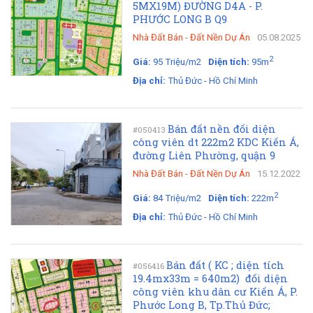
5MX19M) ĐƯỜNG D4A - P.
PHƯỚC LONG B Q9
Nhà Đất Bán
-
Đất Nền Dự Án
05.08.2025
2
Giá:
95 Triệu/m2
Diện tích:
95m
Địa chỉ:
Thủ Đức - Hồ Chí Minh
Bán đất nền đối diện
#050413
công viên dt 222m2 KDC Kiến Á,
đường Liên Phường, quận 9
Nhà Đất Bán
-
Đất Nền Dự Án
15.12.2022
2
Giá:
84 Triệu/m2
Diện tích:
222m
Địa chỉ:
Thủ Đức - Hồ Chí Minh
Bán đất ( KC ; diện tích
#056416
19.4mx33m = 640m2) đối diện
công viên khu dân cư Kiến Á, P.
Phước Long B, Tp.Thủ Đức;