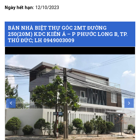
Ngày hết hạn:
12/10/2023
BÁN NHÀ BIỆT THỰ GÓC 2MT ĐƯỜNG
250(20M) KDC KIẾN Á – P PHƯỚC LONG B, TP.
THỦ ĐỨC; LH 0949003009