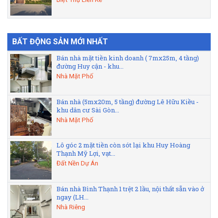
BẤT ĐỘNG SẢN MỚI NHẤT
Bán nhà mặt tiền kinh doanh ( 7mx25m, 4 tầng)
đường Huy cận - khu...
Nhà Mặt Phố
Bán nhà (5mx20m, 5 tầng) đường Lê Hữu Kiều -
khu dân cư Sài Gòn...
Nhà Mặt Phố
Lô góc 2 mặt tiền còn sót lại khu Huy Hoàng
Thạnh Mỹ Lợi, vạt...
Đất Nền Dự Án
Bán nhà Bình Thạnh 1 trệt 2 lầu, nội thất sẵn vào ở
ngay (LH...
Nhà Riêng