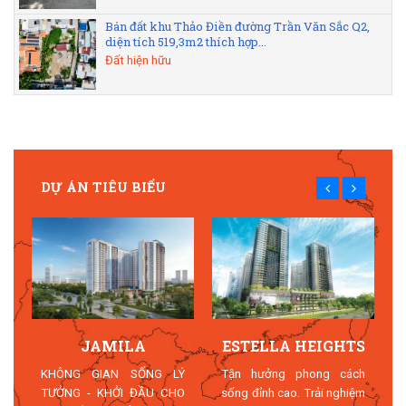
Bán đất khu Thảo Điền đường Trần Văn Sắc Q2,
diện tích 519,3m2 thích hợp...
Đất hiện hữu
DỰ ÁN TIÊU BIỂU
JAMILA
ESTELLA HEIGHTS
T
KHÔNG GIAN SỐNG LÝ
Tận hưởng phong cách
TƯỞNG - KHỞI ĐẦU CHO
sống đỉnh cao. Trải nghiệm