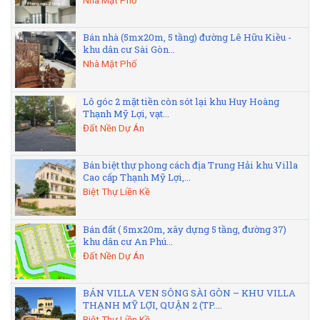
Nhà Mặt Phố
Bán nhà (5mx20m, 5 tầng) đường Lê Hữu Kiều -
khu dân cư Sài Gòn...
Nhà Mặt Phố
Lô góc 2 mặt tiền còn sót lại khu Huy Hoàng
Thạnh Mỹ Lợi, vạt...
Đất Nền Dự Án
Bán biệt thự phong cách địa Trung Hải khu Villa
Cao cấp Thạnh Mỹ Lợi,...
Biệt Thự Liền Kề
Bán đất ( 5mx20m, xây dựng 5 tầng, đường 37)
khu dân cư An Phú...
Đất Nền Dự Án
BÁN VILLA VEN SÔNG SÀI GÒN – KHU VILLA
THẠNH MỸ LỢI, QUẬN 2 (TP....
Biệt Thự Liền Kề