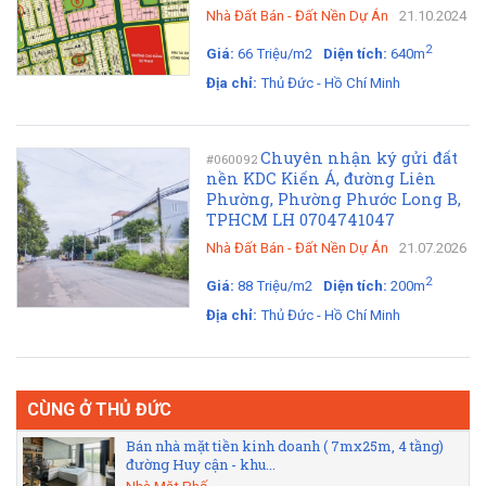
Nhà Đất Bán
-
Đất Nền Dự Án
21.10.2024
2
Giá:
66 Triệu/m2
Diện tích:
640m
Địa chỉ:
Thủ Đức - Hồ Chí Minh
Chuyên nhận ký gửi đất
#060092
nền KDC Kiến Á, đường Liên
Phường, Phường Phước Long B,
TPHCM LH 0704741047
Nhà Đất Bán
-
Đất Nền Dự Án
21.07.2026
2
Giá:
88 Triệu/m2
Diện tích:
200m
Địa chỉ:
Thủ Đức - Hồ Chí Minh
CÙNG Ở THỦ ĐỨC
Bán nhà mặt tiền kinh doanh ( 7mx25m, 4 tầng)
đường Huy cận - khu...