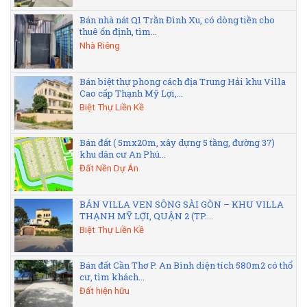
Bán nhà nát Q1 Trần Đình Xu, có dòng tiền cho
thuê ổn định, tìm...
Nhà Riêng
Bán biệt thự phong cách địa Trung Hải khu Villa
Cao cấp Thạnh Mỹ Lợi,...
Biệt Thự Liền Kề
Bán đất ( 5mx20m, xây dựng 5 tầng, đường 37)
khu dân cư An Phú...
Đất Nền Dự Án
BÁN VILLA VEN SÔNG SÀI GÒN – KHU VILLA
THẠNH MỸ LỢI, QUẬN 2 (TP....
Biệt Thự Liền Kề
Bán đất Cần Thơ P. An Bình diện tích 580m2 có thổ
cư, tìm khách...
Đất hiện hữu