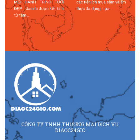
MỌI HÀNH TRÌNH TƯƠI
các tiện ích mua sắm và ẩm
n
ĐẸP Jamila được kết tinh
thực đa dạng. Lựa...
n
từ tâm...
n
CÔNG TY TNHH THƯƠNG MẠI DỊCH VỤ
DIAOC24GIO