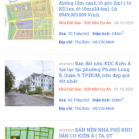
đường 12m cạnh lô góc 2mt ( lô
KD.1xx, dt 10mx24.6m). Lh
0949.003.009 Vinh
Nhà Đất Bán
-
Đất Nền Dự Án
04.10.2023
2
Giá:
70 Triệu/m2
Diện tích:
243m
Địa chỉ:
Thủ Đức - Hồ Chí Minh
Bán đất nền KDC Kiến Á
#049893
tọa lạc tại phường Phước Long
B, Quận 9, TP.HCM, nền đẹp giá
tốt nhất
Nhà Đất Bán
-
Đất Nền Dự Án
01.10.2023
2
Giá:
65 Triệu/m2
Diện tích:
200m
Địa chỉ:
Thủ Đức - Hồ Chí Minh
BÁN NỀN NHÀ PHỐ KHU
#058450
DÂN CƯ KIẾN Á ( TA, DT