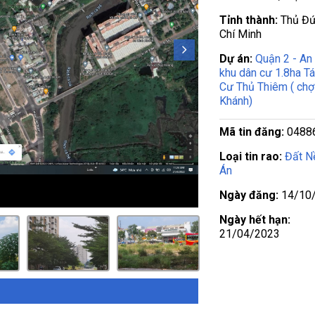
Tỉnh thành:
Thủ Đứ
Chí Minh
Dự án:
Quận 2 - An
khu dân cư 1.8ha Tá
Cư Thủ Thiêm ( chợ
Khánh)
Mã tin đăng:
0488
Loại tin rao:
Đất N
Án
Ngày đăng:
14/10
Ngày hết hạn:
21/04/2023