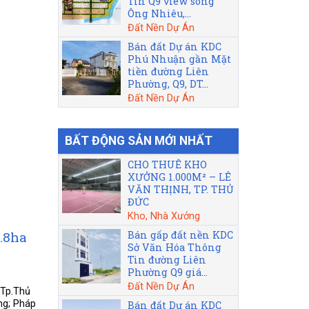
Tin Q9 view sông
Ông Nhiêu,...
Đất Nền Dự Án
Bán đất Dự án KDC
Phú Nhuận gần Mặt
tiền đường Liên
Phường, Q9, DT...
Đất Nền Dự Án
BẤT ĐỘNG SẢN MỚI NHẤT
CHO THUÊ KHO
XƯỞNG 1.000M² – LÊ
VĂN THỊNH, TP. THỦ
ĐỨC
Kho, Nhà Xưởng
.8ha
Bán gấp đất nền KDC
Sở Văn Hóa Thông
Tin đường Liên
Phường Q9 giá...
Đất Nền Dự Án
 Tp.Thủ
ng; Pháp
Bán đất Dự án KDC