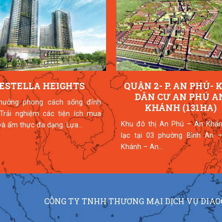
ESTELLA HEIGHTS
QUẬN 2- P. AN PHÚ- 
DÂN CƯ AN PHÚ A
hưởng phong cách sống đỉnh
KHÁNH (131HA)
 Trải nghiệm các tiện ích mua
Khu đô thị An Phú – An Khán
à ẩm thực đa dạng. Lựa...
lạc tại 03 phường Bình An –
Khánh – An...
CÔNG TY TNHH THƯƠNG MẠI DỊCH VỤ DIAO