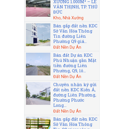
XƯỞNG 1.000M² – LÊ
VĂN THỊNH, TP. THỦ
ĐỨC
Kho, Nhà Xưởng
Bán gấp đất nền KDC
Sở Văn Hóa Thông
Tin đường Liên
Phường Q9 giá...
Đất Nền Dự Án
Bán đất Dự án KDC
Phú Nhuận gần Mặt
tiền đường Liên
Phường, Q9, lô...
Đất Nền Dự Án
Chuyên nhận ký gửi
đất nền KDC Kiến Á,
đường Liên Phường,
Phường Phước
Long...
Đất Nền Dự Án
Bán gấp đất nền KDC
Sở Văn Hóa Thông