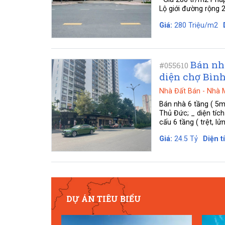
Lộ giới đường rộng 2
Giá:
280 Triệu/m2
Bán nh
#055610
diện chợ Bình
Nhà Đất Bán
-
Nhà 
Bán nhà 6 tầng ( 5m
Thủ Đức; _ diện tíc
cấu 6 tầng ( trệt, lử
Giá:
24.5 Tỷ
Diện t
DỰ ÁN TIÊU BIỂU