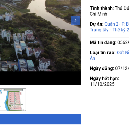
Tỉnh thành:
Thủ Đứ
Chí Minh
Dự án:
Quận 2- P. B
Trưng tây - Thế kỷ 
Mã tin đăng:
0562
Loại tin rao:
Đất N
Án
Ngày đăng:
07/12
Ngày hết hạn:
11/10/2025