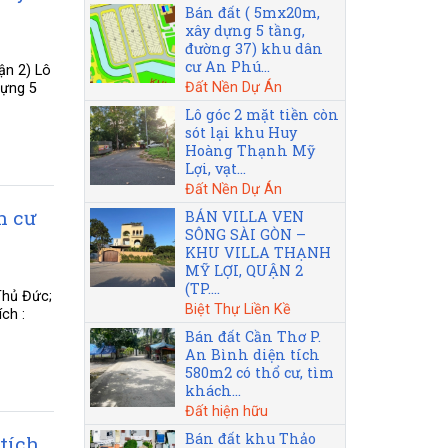
Bán đất ( 5mx20m,
xây dựng 5 tầng,
đường 37) khu dân
cư An Phú...
ận 2) Lô
Đất Nền Dự Án
dựng 5
Lô góc 2 mặt tiền còn
sót lại khu Huy
Hoàng Thạnh Mỹ
Lợi, vạt...
Đất Nền Dự Án
n cư
BÁN VILLA VEN
SÔNG SÀI GÒN –
KHU VILLA THẠNH
MỸ LỢI, QUẬN 2
(TP....
Thủ Đức;
Biệt Thự Liền Kề
ch :
Bán đất Cần Thơ P.
An Bình diện tích
580m2 có thổ cư, tìm
khách...
Đất hiện hữu
Bán đất khu Thảo
tích