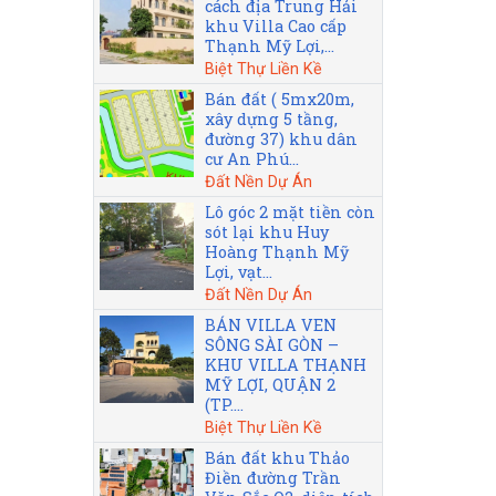
cách địa Trung Hải
khu Villa Cao cấp
Thạnh Mỹ Lợi,...
Biệt Thự Liền Kề
Bán đất ( 5mx20m,
xây dựng 5 tầng,
đường 37) khu dân
cư An Phú...
Đất Nền Dự Án
Lô góc 2 mặt tiền còn
sót lại khu Huy
Hoàng Thạnh Mỹ
Lợi, vạt...
Đất Nền Dự Án
BÁN VILLA VEN
SÔNG SÀI GÒN –
KHU VILLA THẠNH
MỸ LỢI, QUẬN 2
(TP....
Biệt Thự Liền Kề
Bán đất khu Thảo
Điền đường Trần