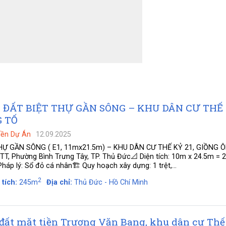
N ĐẤT BIỆT THỰ GẦN SÔNG – KHU DÂN CƯ THẾ
G TỐ
Nền Dự Án
12.09.2025
HỰ GẦN SÔNG ( E1, 11mx21.5m) – KHU DÂN CƯ THẾ KỶ 21, GIỒNG 
 BTT, Phường Bình Trưng Tây, TP. Thủ Đức📐 Diện tích: 10m x 24.5m =
áp lý: Sổ đỏ cá nhân🏗 Quy hoạch xây dựng: 1 trệt,...
2
 tích:
245m
Địa chỉ:
Thủ Đức - Hồ Chí Minh
 đất mặt tiền Trương Văn Bang, khu dân cư Thế