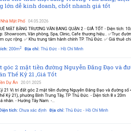
 lớn dễ kinh doanh, chốt nhanh giá tốt
-
Nhà Mặt Phố
04.05.2026
Ê MẶT BẰNG TRƯƠNG VĂN BANG QUẬN 2 - GIÁ TỐT - Diện tích: 1
hợp: Showroom, Văn phòng, Spa, Clinic, Cafe thương hiệu... ✅Trục đườ
5m cực rộng. ✅ Khu trung tâm hành chính TP. Thủ Đức. ✅ Giá thuê chỉ:
2
ích:
200m
Địa chỉ:
Thủ Đức - Hồ Chí Minh
t góc 2 mặt tiền đường Nguyễn Đăng Đạo và đ
án Thế Kỷ 21 ,Giá Tốt
Nền Dự Án
20.01.2025
Kỷ 21 Vị trí đất góc 2 mặt tiền đường Nguyễn Đăng Đạo và đường số
hế Kỷ 21), phường Bình Trưng Tây, TP Thủ Đức. - Diện tích 8 x 20m
á nhân. - Hướng Tây Nam. -...
Diện tích:
Chưa xác định
Địa chỉ:
Thủ Đức - Hồ Chí Minh