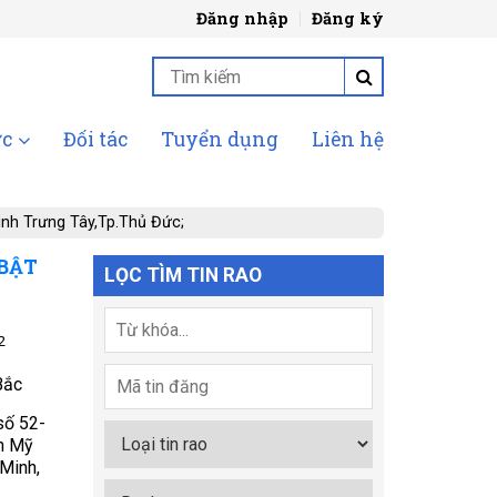
Đăng nhập
Đăng ký
ức
Đối tác
Tuyển dụng
Liên hệ
ình Trưng Tây,Tp.Thủ Đức;
 BẬT
LỌC TÌM TIN RAO
2
Bắc
số 52-
h Mỹ
 Minh,