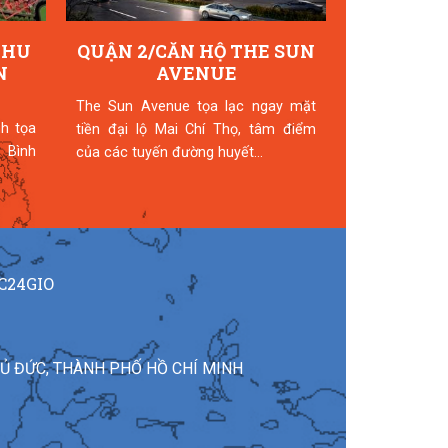
KHU
QUẬN 2/CĂN HỘ THE SUN
QUẬN 9
N
AVENUE
VINHOME
The Sun Avenue tọa lạc ngay mặt
► Tên dự án:
h tọa
tiền đại lộ Mai Chí Thọ, tâm điểm
Quận 9. ► Vị 
 Bình
của các tuyến đường huyết...
và Phước Thi
quận 9, TP...
C24GIO
HỦ ĐỨC, THÀNH PHỐ HỒ CHÍ MINH