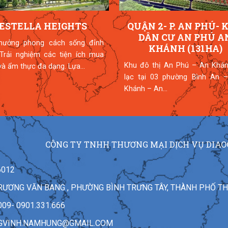
ESTELLA HEIGHTS
QUẬN 2- P. AN PHÚ- 
DÂN CƯ AN PHÚ A
hưởng phong cách sống đỉnh
KHÁNH (131HA)
 Trải nghiệm các tiện ích mua
Khu đô thị An Phú – An Khán
à ẩm thực đa dạng. Lựa...
lạc tại 03 phường Bình An –
Khánh – An...
CÔNG TY TNHH THƯƠNG MẠI DỊCH VỤ DIAO
6012
7 TRƯƠNG VĂN BANG , PHƯỜNG BÌNH TRƯNG TÂY, THÀNH PHỐ T
009- 0901.331.666
GVINH.NAMHUNG@GMAIL.COM