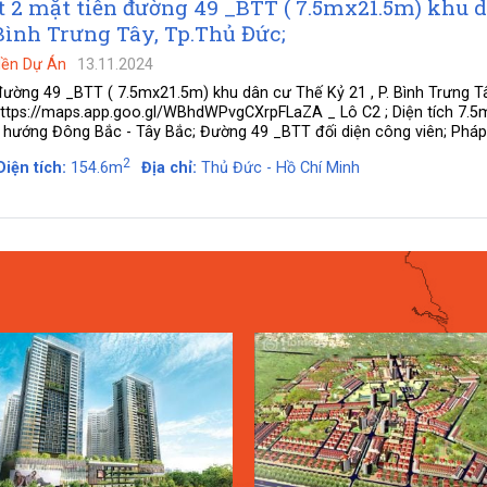
t 2 mặt tiền đường 49 _BTT ( 7.5mx21.5m) khu 
. Bình Trưng Tây, Tp.Thủ Đức;
Nền Dự Án
13.11.2024
đường 49 _BTT ( 7.5mx21.5m) khu dân cư Thế Kỷ 21 , P. Bình Trưng Tâ
: https://maps.app.goo.gl/WBhdWPvgCXrpFLaZA _ Lô C2 ; Diện tích 7.
; hướng Đông Bắc - Tây Bắc; Đường 49 _BTT đối diện công viên; Pháp l
2
Diện tích:
154.6m
Địa chỉ:
Thủ Đức - Hồ Chí Minh