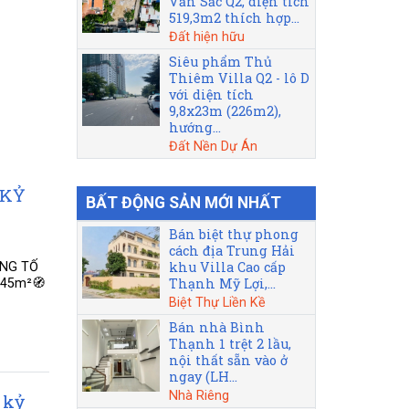
Văn Sắc Q2, diện tích
519,3m2 thích hợp...
Đất hiện hữu
Siêu phẩm Thủ
Thiêm Villa Q2 - lô D
với diện tích
9,8x23m (226m2),
hướng...
Đất Nền Dự Án
 KỶ
BẤT ĐỘNG SẢN MỚI NHẤT
Bán biệt thự phong
cách địa Trung Hải
khu Villa Cao cấp
ÔNG TỐ
Thạnh Mỹ Lợi,...
 245m²🧭
Biệt Thự Liền Kề
Bán nhà Bình
Thạnh 1 trệt 2 lầu,
nội thất sẵn vào ở
ngay (LH...
Nhà Riêng
 kỷ