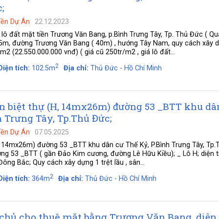
;
Nền Dự Án
22.12.2023
n lô đất mặt tiền Trương Văn Bang, p.Bình Trưng Tây, Tp. Thủ Đức ( Qu
0.5m, đường Trương Văn Bang ( 40m) , hướng Tây Nam, quy cách xây 
/m2 (22.550.000.000 vnđ) ( giá cũ 250tr/m2 , giá lô đất...
2
Diện tích:
102.5m
Địa chỉ:
Thủ Đức - Hồ Chí Minh
n biệt thự (H, 14mx26m) đường 53 _BTT khu dâ
h Trưng Tây, Tp.Thủ Đức;
Nền Dự Án
07.05.2025
, 14mx26m) đường 53 _BTT khu dân cư Thế Kỷ, P.Bình Trưng Tây, Tp.
ờng 53 _BTT ( gần Đảo Kim cương, đường Lê Hữu Kiều); _ Lô H; diện tí
g Bắc; Quy cách xây dựng 1 trệt lầu , sân...
2
Diện tích:
364m
Địa chỉ:
Thủ Đức - Hồ Chí Minh
chủ cho thuê mặt bằng Trương Văn Bang, diện 