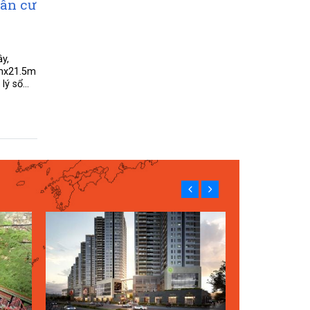
dân cư
y,
5mx21.5m
ý sổ...