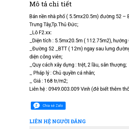
Mô tả chi tiết
Bán nền nhà phố ( 5.5mx20.5m) đường 52 – BT
Trưng Tây,Tp.Thủ Đức;
_Lô F2.xx:
_Diện tích : 5.5mx20.5m ( 112.75m2), hướng
_Đường 52 _BTT ( 12m) ngay sau lưng đường 
diện công viên;
_Quy cách xây dựng : trệt, 2 lầu, sân thượng;
_ Pháp lý : Chủ quyền cá nhân;
_ Giá : 168 tr/m2;
Liên hệ : 0949.003.009 Vinh (đê biết thêm thô
Chia sẻ Zalo
LIÊN HỆ NGƯỜI ĐĂNG