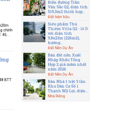
Điền đường Trần
Văn Sắc Q2, diện tích
519,3m2 thích hợp...
Đất hiện hữu
Siêu phẩm Thủ
0x20m
Thiêm Villa Q2 - lô D
ng chính
với diện tích
 45...
9,8x23m (226m2),
hướng...
Đất Nền Dự Án
Bán đất nền Xuất
ường
Nhập Khẩu Tổng
Hợp 2 giá mềm nhất
năm 2026
Đất Nền Dự Án
 48 BTT
Bán Nhà 1 trệt 3 lầu
Khu Dân Cư Số 1
Thạnh Mỹ Lợi, diện...
Nhà Riêng