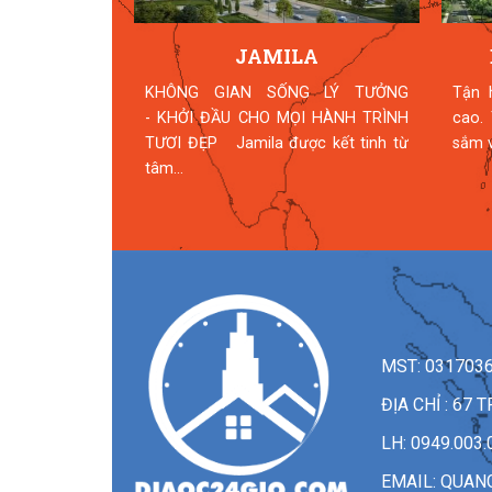
HỮU - DỰ
JAMILA
 VĂN HÓA
KHÔNG GIAN SỐNG LÝ TƯỞNG
Tận 
TIN
- KHỞI ĐẦU CHO MỌI HÀNH TRÌNH
cao.
ông tin tổng
TƯƠI ĐẸP Jamila được kết tinh từ
sắm v
n Sở văn hóa
tâm...
MST: 031703
ĐỊA CHỈ : 6
LH: 0949.003.
EMAIL:
QUAN