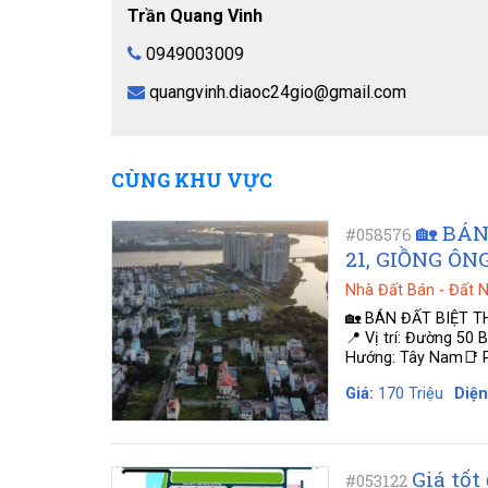
Trần Quang Vinh
0949003009
quangvinh.diaoc24gio@gmail.com
CÙNG KHU VỰC
🏡 BÁ
#058576
21, GIỒNG ÔN
Nhà Đất Bán
-
Đất 
🏡 BÁN ĐẤT BIỆT T
📍 Vị trí: Đường 50
Hướng: Tây Nam📑 Ph
Giá:
170 Triệu
Diện
Giá tốt
#053122