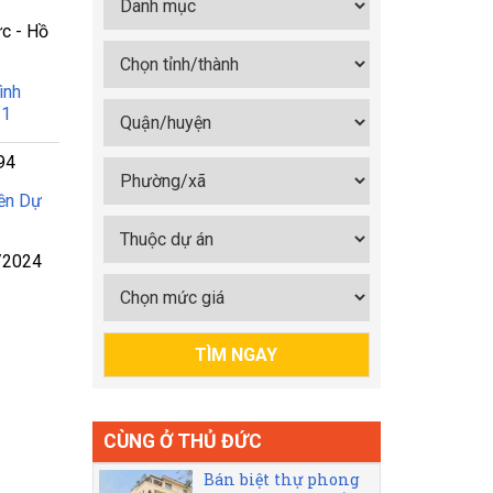
c - Hồ
ình
21
94
ền Dự
/2024
CÙNG Ở THỦ ĐỨC
Bán biệt thự phong