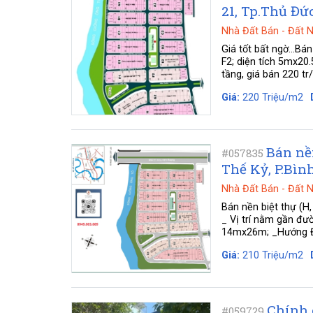
21, Tp.Thủ Đức
Nhà Đất Bán
-
Đất 
Giá tốt bất ngờ...Bá
F2; diện tích 5mx2
tầng, giá bán 220 tr
Giá:
220 Triệu/m2
Bán nề
#057835
Thế Kỷ, P.Bìn
Nhà Đất Bán
-
Đất 
Bán nền biệt thự (H
_ Vị trí nằm gần đư
14mx26m; _Hướng Đôn
Giá:
210 Triệu/m2
Chính 
#059729