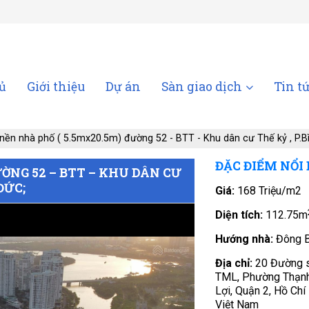
ủ
Giới thiệu
Dự án
Sàn giao dịch
Tin t
nền nhà phố ( 5.5mx20.5m) đường 52 - BTT - Khu dân cư Thế kỷ , P.B
ĐẶC ĐIỂM NỔI
ƯỜNG 52 – BTT – KHU DÂN CƯ
ĐỨC;
Giá:
168 Triệu/m2
Diện tích:
112.75m
Hướng nhà:
Đông 
Địa chỉ:
20 Đường 
TML, Phường Thạn
Lợi, Quận 2, Hồ Chí
Việt Nam