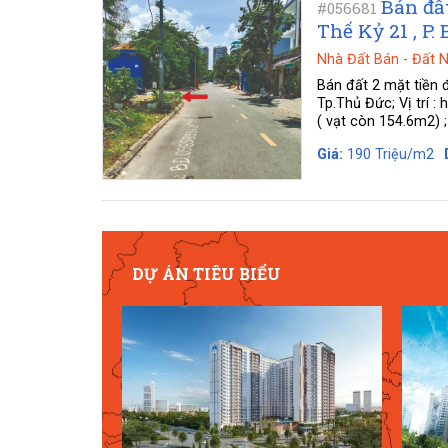
Bán đấ
#056681
Thế Kỷ 21 , P
Nhà Đất Bán
-
Đất 
Bán đất 2 mặt tiền 
Tp.Thủ Đức; Vị trí 
( vạt còn 154.6m2) 
Giá:
190 Triệu/m2
DỰ ÁN TIÊU BIỂU