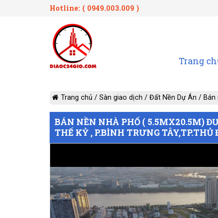
Hotline: ( 0949.003.009 )
Trang ch
Trang chủ
/
Sàn giao dịch
/
Đất Nền Dự Án
/
Bán 
BÁN NỀN NHÀ PHỐ ( 5.5MX20.5M) Đ
THẾ KỶ , P.BÌNH TRƯNG TÂY,TP.THỦ 