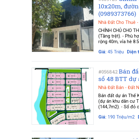
10x20m, đường
(0989373766)
Nhà Đất Cho Thuê
CHÍNH CHỦ CHO THU
(Tầng trệt). - Phù 
rộng 40m, vỉa hè 8.
Giá:
45 Triệu
Diện t
Bán đấ
#056842
số 48 BTT dự 
Nhà Đất Bán
-
Đất 
Bán đất dự án Thế 
(dự án khu dân cư T
(144,7m2). - Sổ đỏ c
Giá:
190 Triệu/m2