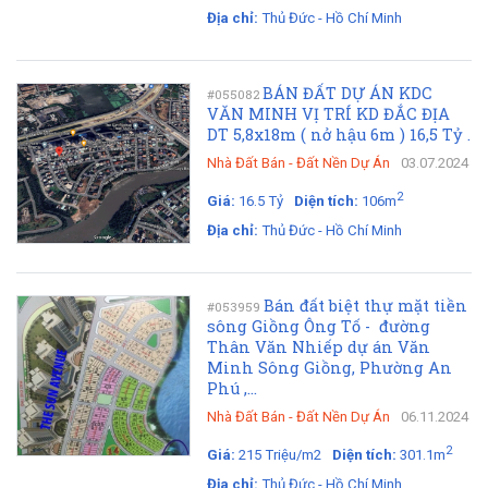
Địa chỉ:
Thủ Đức - Hồ Chí Minh
BÁN ĐẤT DỰ ÁN KDC
#055082
VĂN MINH VỊ TRÍ KD ĐẮC ĐỊA
DT 5,8x18m ( nở hậu 6m ) 16,5 Tỷ .
Nhà Đất Bán
-
Đất Nền Dự Án
03.07.2024
2
Giá:
16.5 Tỷ
Diện tích:
106m
Địa chỉ:
Thủ Đức - Hồ Chí Minh
Bán đất biệt thự mặt tiền
#053959
sông Giồng Ông Tố - đường
Thân Văn Nhiếp dự án Văn
Minh Sông Giồng, Phường An
Phú ,...
Nhà Đất Bán
-
Đất Nền Dự Án
06.11.2024
2
Giá:
215 Triệu/m2
Diện tích:
301.1m
Địa chỉ:
Thủ Đức - Hồ Chí Minh