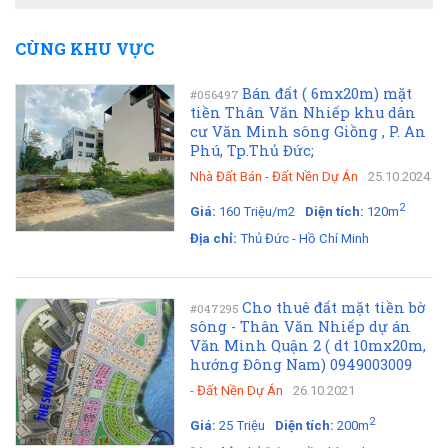
CÙNG KHU VỰC
Bán đất ( 6mx20m) mặt
#056497
tiền Thân Văn Nhiếp khu dân
cư Văn Minh sông Giồng , P. An
Phú, Tp.Thủ Đức;
Nhà Đất Bán
-
Đất Nền Dự Án
25.10.2024
2
Giá:
160 Triệu/m2
Diện tích:
120m
Địa chỉ:
Thủ Đức - Hồ Chí Minh
Cho thuê đất mặt tiền bờ
#047295
sông - Thân Văn Nhiếp dự án
Văn Minh Quận 2 ( dt 10mx20m,
hướng Đông Nam) 0949003009
-
Đất Nền Dự Án
26.10.2021
2
Giá:
25 Triệu
Diện tích:
200m