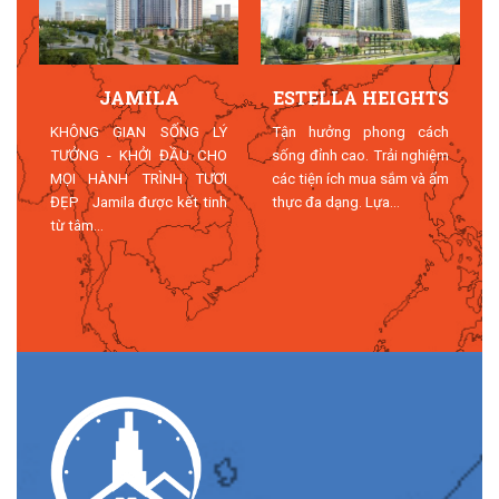
JAMILA
ESTELLA HEIGHTS
T
KHÔNG GIAN SỐNG LÝ
Tận hưởng phong cách
TƯỞNG - KHỞI ĐẦU CHO
sống đỉnh cao. Trải nghiệm
MỌI HÀNH TRÌNH TƯƠI
các tiện ích mua sắm và ẩm
n
ĐẸP Jamila được kết tinh
thực đa dạng. Lựa...
n
từ tâm...
n