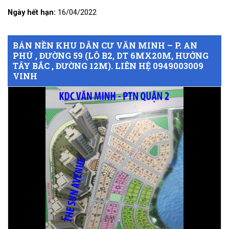
Ngày hết hạn:
16/04/2022
BÁN NỀN KHU DÂN CƯ VĂN MINH – P. AN
PHÚ , ĐƯỜNG 59 (LÔ B2, DT 6MX20M, HƯỚNG
TÂY BẮC , ĐƯỜNG 12M). LIÊN HỆ 0949003009
VINH