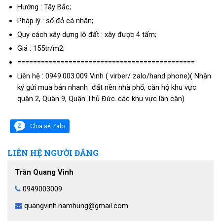
Hướng : Tây Bắc;
Pháp lý : sổ đỏ cá nhân;
Quy cách xây dựng lô đất : xây được 4 tấm;
Giá : 155tr/m2;
=============================================
Liên hệ :
0949.003.009
Vinh ( virber/ zalo/hand phone)( Nhận
ký gửi mua bán nhanh đất nền nhà phố, căn hộ khu vực
quận 2, Quận 9, Quận Thủ Đức..các khu vực lân cận)
Chia sẻ Zalo
LIÊN HỆ NGƯỜI ĐĂNG
Trần Quang Vinh
0949003009
quangvinh.namhung@gmail.com