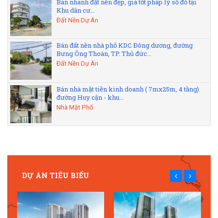
Bán nhanh đất nền đẹp, giá tốt pháp lý sổ đỏ tại
Khu dân cư...
Đất Nền Dự Án
Bán đất nền nhà phố KDC Đông dương, đường
Bưng Ông Thoàn, TP. Thủ đức...
Đất Nền Dự Án
Bán nhà mặt tiền kinh doanh ( 7mx25m, 4 tầng)
đường Huy cận - khu...
Nhà Mặt Phố
DỰ ÁN TIÊU BIỂU