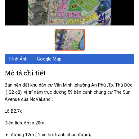
Hình Ảnh
Google Map
Mô tả chi tiết
Bán nền đất khu dân cư Văn Minh ,phường An Phú ,Tp. Thủ Đức
,( Q2 cũ), vị trí nằm trục đường 59 bên cạnh chung cư The Sun
Avenue của NoVaLand ;
Lô B2.7x
Diện tích: 6m x 20m ;
đường 12m ( 2 xe hơi tránh nhau được);