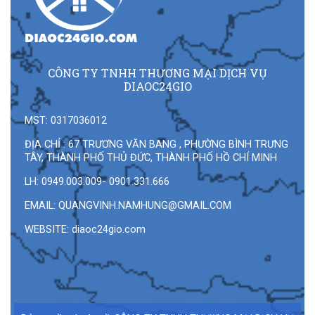
CÔNG TY TNHH THƯƠNG MẠI DỊCH VỤ
DIAOC24GIO
MST: 0317036012
ĐỊA CHỈ : 67 TRƯƠNG VĂN BANG , PHƯỜNG BÌNH TRƯNG
TÂY, THÀNH PHỐ THỦ ĐỨC, THÀNH PHỐ HỒ CHÍ MINH
LH: 0949.003.009- 0901.331.666
EMAIL:
QUANGVINH.NAMHUNG@GMAIL.COM
WEBSITE: diaoc24gio.com