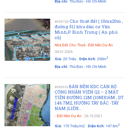
Địa chỉ:
Thủ Đức - Hồ Chí Minh
Cho thuê đất ( 10mx20m ,
#058765
đường 51) khu dân cư Văn
Minh,P. Bình Trưng ( An phú
cũ)
Nhà Đất Cho Thuê
-
Đất Nền Dự Án
04.01.2026
2
Giá:
20 Triệu
Diện tích:
200m
Địa chỉ:
Thủ Đức - Hồ Chí Minh
BÁN NỀN KDC CÁN BỘ
#045132
CÔNG NHÂN VIÊN Q2 – 2 MẶT
TIỀN ĐƯỜNG 12M (10MX16M , DT
146.7M2, HƯỚNG TÂY BẮC -TÂY
NAM )LIÊN...
-
Đất Nền Dự Án
26.10.2021
2
Giá:
170 Triệu/m2
Diện tích:
147.6m