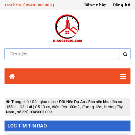
Hotline: ( 0949.003.009 )
Đăng nhập
Đăng ký
Trang chủ
/
Sàn giao dịch
/
Đất Nền Dự Án
/
Bán nền khu dân cư
153ha - Cát Lái ( C5.13.xx, diện tích 100m2 , đường 12m, hướng Tây
Nam , sổ đỏ) 0949003.009
LỌC TÌM TIN RAO