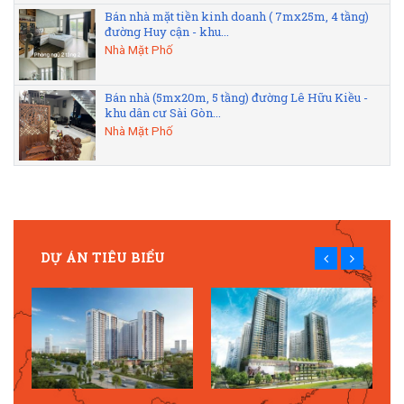
Bán nhà mặt tiền kinh doanh ( 7mx25m, 4 tầng)
đường Huy cận - khu...
Nhà Mặt Phố
Bán nhà (5mx20m, 5 tầng) đường Lê Hữu Kiều -
khu dân cư Sài Gòn...
Nhà Mặt Phố
DỰ ÁN TIÊU BIỂU