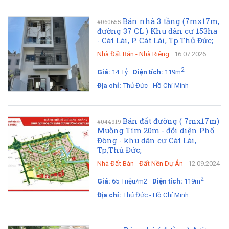
Bán nhà 3 tầng (7mx17m,
#060655
đường 37 CL ) Khu dân cư 153ha
- Cát Lái, P. Cát Lái, Tp.Thủ Đức;
Nhà Đất Bán
-
Nhà Riêng
16.07.2026
2
Giá:
14 Tỷ
Diện tích:
119m
Địa chỉ:
Thủ Đức - Hồ Chí Minh
Bán đất đường ( 7mx17m)
#044919
Muồng Tím 20m - đối diện Phố
Đông - khu dân cư Cát Lái,
Tp,Thủ Đức;
Nhà Đất Bán
-
Đất Nền Dự Án
12.09.2024
2
Giá:
65 Triệu/m2
Diện tích:
119m
Địa chỉ:
Thủ Đức - Hồ Chí Minh