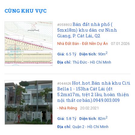
CÙNG KHU VỰC
Bán đất nhà phố (
#058802
5mx18m) khu dân cư Ninh
Giang, P. Cát Lái, Q2
Nhà Đất Bán
-
Đất Nền Dự Án
07.01.2026
2
Giá:
6.5 Tỷ
Diện tích:
90m
Địa chỉ:
Thủ Đức - Hồ Chí Minh
Hot..hot..Bán nhà khu Citi
#044626
Bella 1 - 153ha Cát Lái (dt
5.2mx17m, trệt 2 lầu, hoàn thiện
nội thất cơ bản).0949.003.009
-
Nhà Riêng
20.02.2021
2
Giá:
5.8 Tỷ
Diện tích:
82m
Địa chỉ:
Quận 2 - Hồ Chí Minh