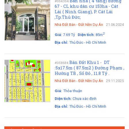
Bán nhà ( 4 tầng) đường
#054354
67 - CL khu dân cư 153ha - Cát
Lái ( Ninh Giang), P. Cát Lái
,Tp.Thủ Đức;
Nhà Đất Bán
-
Đất Nền Dự Án
21.06.2024
2
Giá:
7.69 Tỷ
Diện tích:
85m
Địa chỉ:
Thủ Đức - Hồ Chí Minh
Bán Đất Khu 1 - DT
#058684
:5x17.5m ( 87.5m2 ) Đường Phạm ,
Hướng TB , Sổ Đỏ , 11.8 Tỷ .
Nhà Đất Bán
-
Đất Nền Dự Án
29.11.2025
Giá:
Thỏa thuận
Diện tích:
Chưa xác định
Địa chỉ:
Thủ Đức - Hồ Chí Minh