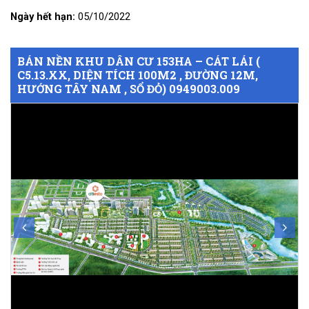
Ngày hết hạn:
05/10/2022
BÁN NỀN KHU DÂN CƯ 153HA – CÁT LÁI (
C5.13.XX, DIỆN TÍCH 100M2 , ĐƯỜNG 12M,
HƯỚNG TÂY NAM , SỔ ĐỎ) 0949003.009