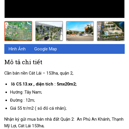
Hình Ảnh
Google Map
Mô tả chi tiết
Cần bán nền Cát Lái – 153ha, quận 2,
lô C5.13.xx , diện tích : 5mx20m2;
Hướng :Tây Nam;
Đường : 12m;
Giá 55 tr/m2 ( sỏ đỏ cá nhân);
Nhận ký gửi mua bán nhà đất Quận 2: An Phú An Khánh, Thạnh
Mỹ Lợi, Cát Lái 153ha;