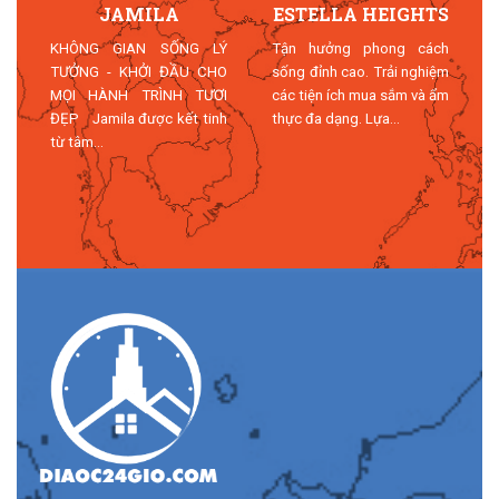
JAMILA
ESTELLA HEIGHTS
T
KHÔNG GIAN SỐNG LÝ
Tận hưởng phong cách
TƯỞNG - KHỞI ĐẦU CHO
sống đỉnh cao. Trải nghiệm
MỌI HÀNH TRÌNH TƯƠI
các tiện ích mua sắm và ẩm
n
ĐẸP Jamila được kết tinh
thực đa dạng. Lựa...
n
từ tâm...
n