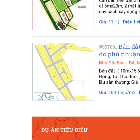
Cần bán nền đất 2 m
dt 5mx20m, 2 mặt t
quy cách xây dựng 1 
Giá:
11 Tỷ
Diện tíc
Bán đấ
#057001
dc phú nhuận
Nhà Đất Bán
-
Đất 
Bán đất ( 10mx15.5m
Đông, Tp. Thủ đức; 
lầu sân thượng; Giá
Giá:
100 Triệu/m2
DỰ ÁN TIÊU BIỂU