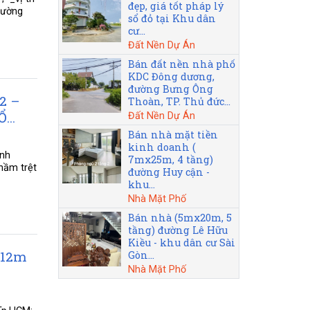
đẹp, giá tốt pháp lý
rường
sổ đỏ tại Khu dân
cư...
Đất Nền Dự Án
Bán đất nền nhà phố
KDC Đông dương,
đường Bưng Ông
2 –
Thoàn, TP. Thủ đức...
...
Đất Nền Dự Án
Bán nhà mặt tiền
kinh doanh (
ình
7mx25m, 4 tầng)
hầm trệt
đường Huy cận -
khu...
Nhà Mặt Phố
Bán nhà (5mx20m, 5
tầng) đường Lê Hữu
Kiều - khu dân cư Sài
 12m
Gòn...
Nhà Mặt Phố