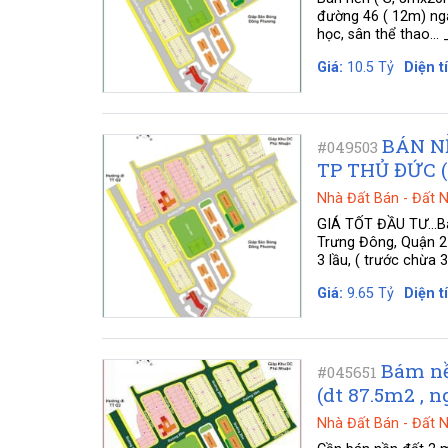
đường 46 ( 12m) nga
học, sân thể thao… _
Giá:
10.5 Tỷ
Diện t
BÁN N
#049503
TP THỦ ĐỨC (
Nhà Đất Bán
-
Đất 
GIÁ TỐT ĐẦU TƯ...B
Trưng Đông, Quận 2
3 lầu, ( trước chừa 
Giá:
9.65 Tỷ
Diện t
Bám nề
#045651
(dt 87.5m2 , 
Nhà Đất Bán
-
Đất 