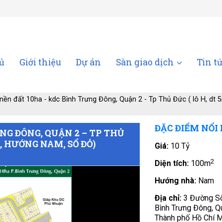
ủ
Giới thiệu
Dự án
Sàn giao dịch
Tin t
nền đất 10ha - kdc Bình Trưng Đông, Quận 2 - Tp Thủ Đức ( lô H, d
ĐẶC ĐIỂM NỔI
NG ĐÔNG, QUẬN 2 – TP THỦ
, HƯỚNG NAM, SỔ ĐỎ)
Giá:
10 Tỷ
2
Diện tích:
100m
Hướng nhà:
Nam
Địa chỉ:
3 Đường Số
Bình Trưng Đông, Q
Thành phố Hồ Chí M