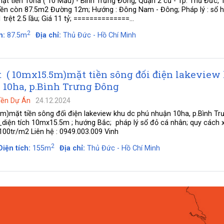
ặt tiền 10ha ( 10 Mẫu) - Bình Trưng Đông, Quận 2 cũ - Tp. Thủ Đức, 
iền còn 87.5m2 Đường 12m; Hướng : Đông Nam - Đông; Pháp lý : sổ h
trệt 2.5 lầu; Giá 11 tỷ; ==============...
2
h:
87.5m
Địa chỉ:
Thủ Đức - Hồ Chí Minh
t ( 10mx15.5m)mặt tiền sông đối điện lakeview
 10ha, p.Bình Trưng Đông
Nền Dự Án
24.12.2024
)mặt tiền sông đối điện lakeview khu dc phú nhuận 10ha, p.Bình Tr
_diện tích 10mx15.5m ; hướng Bắc; pháp lý sổ đỏ cá nhân; quy cách x
 100tr/m2 Liên hệ : 0949.003.009 Vinh
2
Diện tích:
155m
Địa chỉ:
Thủ Đức - Hồ Chí Minh