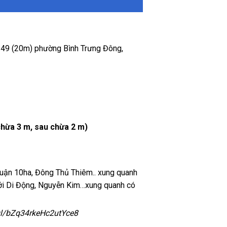
g 49 (20m) phường Bình Trưng Đông,
 chừa 3 m, sau chừa 2 m)
huận 10ha, Đông Thủ Thiêm.. xung quanh
iới Di Động, Nguyễn Kim…xung quanh có
o.gl/bZq34rkeHc2utYce8