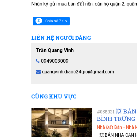
Nhận ký gửi mua bán đất nền, căn hộ quận 2, quận
Chia sẻ Zalo
LIÊN HỆ NGƯỜI ĐĂNG
Trần Quang Vinh
0949003009
quangvinh.diaoc24gio@gmail.com
CÙNG KHU VỰC
💥 BÁN
#058331
BÌNH TRƯNG 
Nhà Đất Bán
-
Nhà 
💥 BÁN NHÀ CĂN HỘ