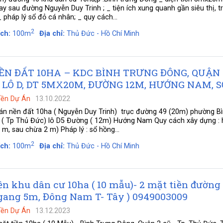
y sau đường Nguyễn Duy Trinh ; _ tiện ích xung quanh gần siêu thị, t
 pháp lý sổ đỏ cá nhân; _ quy cách...
2
ích:
100m
Địa chỉ:
Thủ Đức - Hồ Chí Minh
ỀN ĐẤT 10HA – KDC BÌNH TRƯNG ĐÔNG, QUẬN 
 LÔ D, DT 5MX20M, ĐƯỜNG 12M, HƯỚNG NAM, SỔ
Nền Dự Án
13.10.2022
án nền đất 10ha ( Nguyễn Duy Trinh) trục đường 49 (20m) phường B
 ( Tp Thủ Đức) lô D5 Đường ( 12m) Hướng Nam Quy cách xây dựng : 
3 m, sau chừa 2 m) Pháp lý : sổ hồng...
2
ích:
100m
Địa chỉ:
Thủ Đức - Hồ Chí Minh
n khu dân cư 10ha ( 10 mẫu)- 2 mặt tiền đường
ngang 5m, Đông Nam T- Tây ) 0949003009
Nền Dự Án
13.12.2023