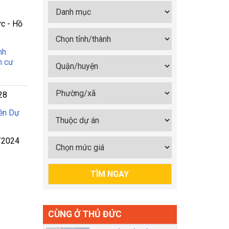
c - Hồ
nh
n cư
28
ền Dự
/2024
CÙNG Ở THỦ ĐỨC