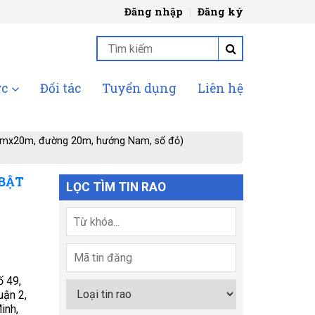
Đăng nhập
Đăng ký
ức
Đối tác
Tuyển dụng
Liên hệ
t 5mx20m, đường 20m, hướng Nam, sổ đỏ)
 BẬT
LỌC TÌM TIN RAO
 49,
uận 2,
inh,