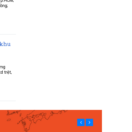
Tp.HCM;
ồng;
 khu
ưng
d trệt,