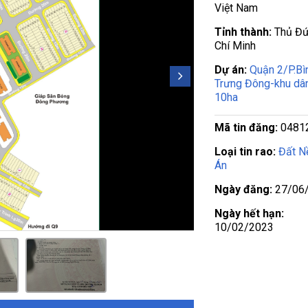
Việt Nam
Tỉnh thành:
Thủ Đứ
Chí Minh
Dự án:
Quận 2/P.Bì
Trưng Đông-khu dâ
10ha
Mã tin đăng:
0481
Loại tin rao:
Đất N
Án
Ngày đăng:
27/06
Ngày hết hạn:
10/02/2023