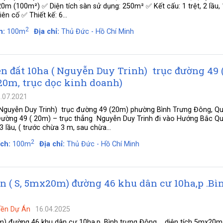
20m (100m²) ✅ Diện tích sàn sử dụng: 250m² ✅ Kết cấu: 1 trệt, 2 lầu, 
ên cố ✅ Thiết kế: 6...
2
h:
100m
Địa chỉ:
Thủ Đức - Hồ Chí Minh
n đất 10ha ( Nguyễn Duy Trinh) trục đường 49 
x20m, trục dọc kinh doanh)
.07.2021
 Nguyễn Duy Trinh) trục đường 49 (20m) phường Bình Trưng Đông, Qu
Đường 49 ( 20m) – trục thẳng Nguyễn Duy Trinh đi vào Hướng Bắc Q
3 lầu, ( trước chừa 3 m, sau chừa...
2
ích:
100m
Địa chỉ:
Thủ Đức - Hồ Chí Minh
n ( S, 5mx20m) đường 46 khu dân cư 10ha,p .Bì
Nền Dự Án
16.04.2025
) đường 46 khu dân cư 10ha,p .Bình trưng Đông _ diện tích 5mx20m ;