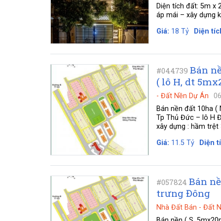
Diện tích đất: 5m x 
áp mái – xây dựng ki
Giá:
18 Tỷ
Diện tíc
Bán nề
#044739
( lô H, dt 5m
-
Đất Nền Dự Án
06
Bán nền đất 10ha (
Tp Thủ Đức – lô H 
xây dựng : hầm trệt 
Giá:
11.5 Tỷ
Diện t
Bán nề
#057824
trưng Đông
Nhà Đất Bán
-
Đất 
Bán nền ( S, 5mx20m