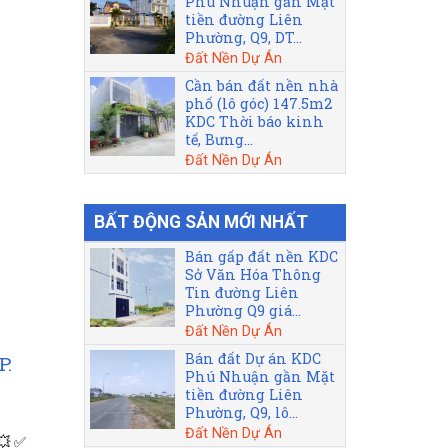
Phú Nhuận gần Mặt
tiền đường Liên
Phường, Q9, DT...
Đất Nền Dự Án
Cần bán đất nền nhà
phố (lô góc) 147.5m2
KDC Thời báo kinh
tế, Bưng...
Đất Nền Dự Án
BẤT ĐỘNG SẢN MỚI NHẤT
Bán gấp đất nền KDC
Sở Văn Hóa Thông
Tin đường Liên
Phường Q9 giá...
Đất Nền Dự Án
Bán đất Dự án KDC
P.
Phú Nhuận gần Mặt
tiền đường Liên
Phường, Q9, lô...
Đất Nền Dự Án
💥 ✅