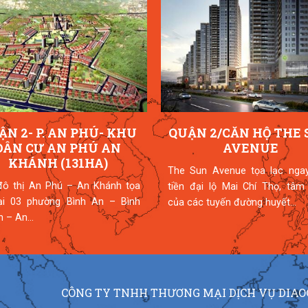
N 2/CĂN HỘ THE SUN
QUẬN 9-P.LONG BÌN
AVENUE
VINHOMES GRAND P
Sun Avenue tọa lạc ngay mặt
► Tên dự án: Vinhomes Grand
 đại lộ Mai Chí Thọ, tâm điểm
Quận 9. ► Vị trí: đường Nguyễ
ác tuyến đường huyết...
và Phước Thiện, phường Long 
quận 9, TP...
CÔNG TY TNHH THƯƠNG MẠI DỊCH VỤ DIAO