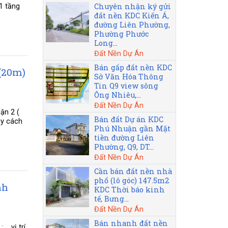
Chuyên nhận ký gửi
1 tầng
đất nền KDC Kiến Á,
đường Liên Phường,
Phường Phước
Long...
Đất Nền Dự Án
Bán gấp đất nền KDC
(20m)
Sở Văn Hóa Thông
Tin Q9 view sông
Ông Nhiêu,...
Đất Nền Dự Án
ận 2 (
Bán đất Dự án KDC
uy cách
Phú Nhuận gần Mặt
tiền đường Liên
Phường, Q9, DT...
Đất Nền Dự Án
Cần bán đất nền nhà
phố (lô góc) 147.5m2
nh
KDC Thời báo kinh
tế, Bưng...
Đất Nền Dự Án
Bán nhanh đất nền
 _vị trí