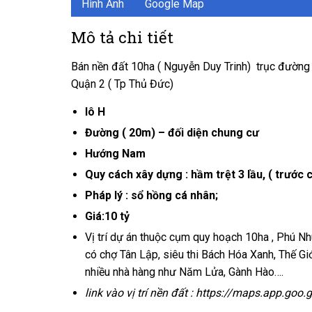
Hình Ảnh
Google Map
Mô tả chi tiết
Bán nền đất 10ha ( Nguyễn Duy Trinh) trục đườn
Quận 2 ( Tp Thủ Đức)
lô H
Đường ( 20m) – đối diện chung cư
Hướng Nam
Quy cách xây dựng : hầm trệt 3 lầu, ( trước
Pháp lý : sổ hồng cá nhân;
Giá:10 tỷ
Vị trí dự án thuộc cụm quy hoạch 10ha , Phú N
có chợ Tân Lập, siêu thi Bách Hóa Xanh, Thế G
nhiều nhà hàng như Năm Lửa, Gành Hào….
link vào vị trí nền đất : https://maps.app.go