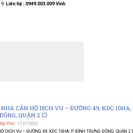
 9.
Liên hệ : 0949.003.009 Vinh
 NHÀ CĂN HỘ DỊCH VỤ – ĐƯỜNG 49, KDC 10HA, 
ĐÔNG, QUẬN 2 💥
Mặt Phố
17.07.2025
 DỊCH VỤ – ĐƯỜNG 49, KDC 10HA, P. BÌNH TRƯNG ĐÔNG, QUẬN 2 