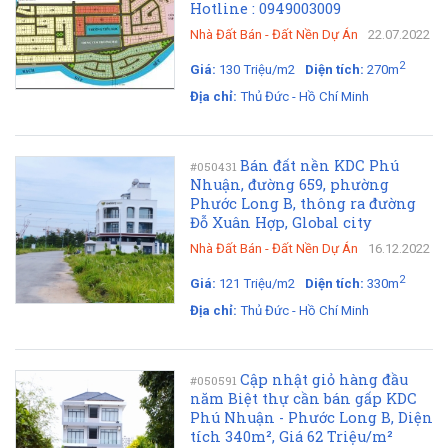
Hotline : 0949003009
Nhà Đất Bán
-
Đất Nền Dự Án
22.07.2022
2
Giá:
130 Triệu/m2
Diện tích:
270m
Địa chỉ:
Thủ Đức - Hồ Chí Minh
Bán đất nền KDC Phú
#050431
Nhuận, đường 659, phường
Phước Long B, thông ra đường
Đỗ Xuân Hợp, Global city
Nhà Đất Bán
-
Đất Nền Dự Án
16.12.2022
2
Giá:
121 Triệu/m2
Diện tích:
330m
Địa chỉ:
Thủ Đức - Hồ Chí Minh
Cập nhật giỏ hàng đầu
#050591
năm Biệt thự cần bán gấp KDC
Phú Nhuận - Phước Long B, Diện
tích 340m², Giá 62 Triệu/m²