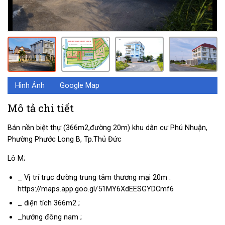
Hình Ảnh
Google Map
Mô tả chi tiết
Bán nền biệt thự (366m2,đường 20m) khu dân cư Phú Nhuận,
Phường Phước Long B, Tp.Thủ Đức
Lô M;
_ Vị trí trục đường trung tâm thương mại 20m :
https://maps.app.goo.gl/51MY6XdEESGYDCmf6
_ diện tích 366m2 ;
_hướng đông nam ;