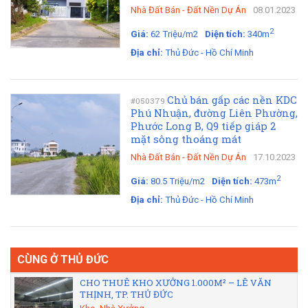
Nhà Đất Bán
-
Đất Nền Dự Án
08.01.2023
2
Giá:
62 Triệu/m2
Diện tích:
340m
Địa chỉ:
Thủ Đức - Hồ Chí Minh
Chủ bán gấp các nền KDC
#050379
Phú Nhuận, đường Liên Phường,
Phước Long B, Q9 tiếp giáp 2
mặt sông thoáng mát
Nhà Đất Bán
-
Đất Nền Dự Án
17.10.2023
2
Giá:
80.5 Triệu/m2
Diện tích:
473m
Địa chỉ:
Thủ Đức - Hồ Chí Minh
CÙNG Ở THỦ ĐỨC
CHO THUÊ KHO XƯỞNG 1.000M² – LÊ VĂN
THỊNH, TP. THỦ ĐỨC