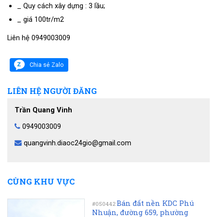
_ Quy cách xây dựng : 3 lầu;
_ giá 100tr/m2
Liên hệ 0949003009
Chia sẻ Zalo
LIÊN HỆ NGƯỜI ĐĂNG
Trần Quang Vinh
0949003009
quangvinh.diaoc24gio@gmail.com
CÙNG KHU VỰC
Bán đất nền KDC Phú
#050442
Nhuận, đường 659, phường