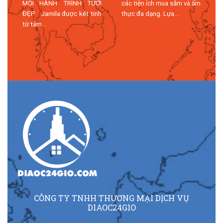
MỌI HÀNH TRÌNH TƯƠI
các tiện ích mua sắm và ẩm
n
ĐẸP Jamila được kết tinh
thực đa dạng. Lựa...
n
từ tâm...
n
CÔNG TY TNHH THƯƠNG MẠI DỊCH VỤ
DIAOC24GIO