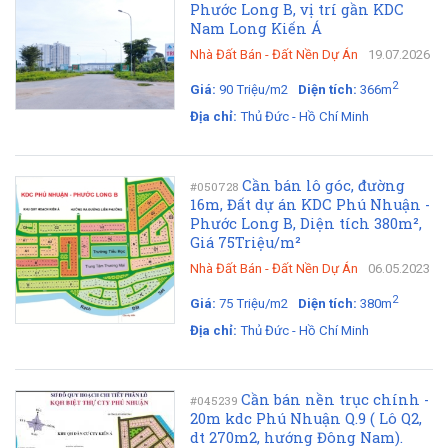
Phước Long B, vị trí gần KDC
Nam Long Kiến Á
Nhà Đất Bán
-
Đất Nền Dự Án
19.07.2026
2
Giá:
90 Triệu/m2
Diện tích:
366m
Địa chỉ:
Thủ Đức - Hồ Chí Minh
Cần bán lô góc, đường
#050728
16m, Đất dự án KDC Phú Nhuận -
Phước Long B, Diện tích 380m²,
Giá 75Triệu/m²
Nhà Đất Bán
-
Đất Nền Dự Án
06.05.2023
2
Giá:
75 Triệu/m2
Diện tích:
380m
Địa chỉ:
Thủ Đức - Hồ Chí Minh
Cần bán nền trục chính -
#045239
20m kdc Phú Nhuận Q.9 ( Lô Q2,
dt 270m2, hướng Đông Nam).