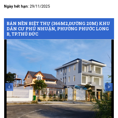
Ngày hết hạn:
29/11/2025
BÁN NỀN BIỆT THỰ (366M2,ĐƯỜNG 20M) KHU
DÂN CƯ PHÚ NHUẬN, PHƯỜNG PHƯỚC LONG
B, TP.THỦ ĐỨC