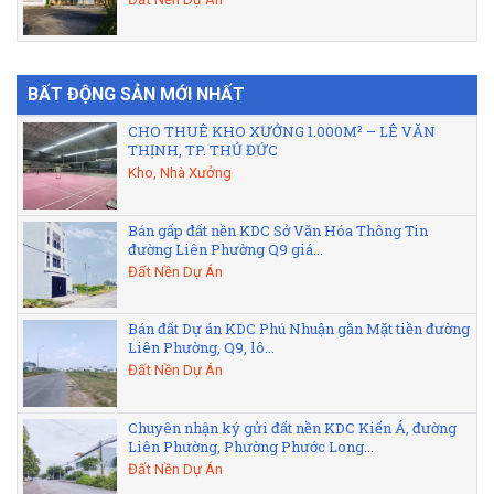
BẤT ĐỘNG SẢN MỚI NHẤT
CHO THUÊ KHO XƯỞNG 1.000M² – LÊ VĂN
THỊNH, TP. THỦ ĐỨC
Kho, Nhà Xưởng
Bán gấp đất nền KDC Sở Văn Hóa Thông Tin
đường Liên Phường Q9 giá...
Đất Nền Dự Án
Bán đất Dự án KDC Phú Nhuận gần Mặt tiền đường
Liên Phường, Q9, lô...
Đất Nền Dự Án
Chuyên nhận ký gửi đất nền KDC Kiến Á, đường
Liên Phường, Phường Phước Long...
Đất Nền Dự Án