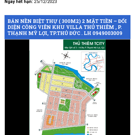
Ngày hết hạn:
25/12/2023
BÁN NỀN BIỆT THỰ ( 300M2) 2 MẶT TIỀN – ĐỐI
DIỆN CÔNG VIÊN KHU VILLA THỦ THIÊM , P.
THẠNH MỸ LỢI, TP.THỦ ĐỨC . LH 0949003009