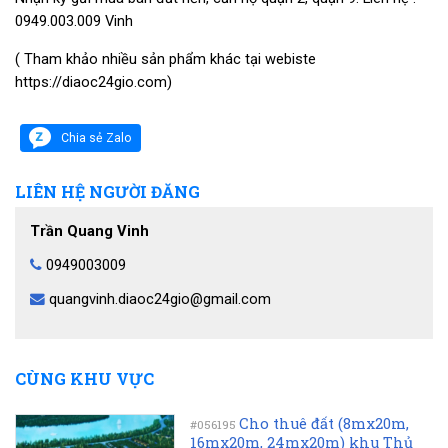
0949.003.009 Vinh
( Tham khảo nhiều sản phẩm khác tại webiste
https://diaoc24gio.com)
Chia sẻ Zalo
LIÊN HỆ NGƯỜI ĐĂNG
Trần Quang Vinh
0949003009
quangvinh.diaoc24gio@gmail.com
CÙNG KHU VỰC
Cho thuê đất (8mx20m,
#056195
16mx20m, 24mx20m) khu Thủ