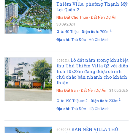
Thiêm Villa, phường Thạnh Mỹ
Lợi Quận 2
Nhà Đất Cho Thuê
-
Đất Nền Dự Án
30.09.2024
2
Giá:
40 Triệu
Diện tích:
700m
Địa chỉ:
Thủ Đức - Hồ Chí Minh
Lô đất nằm trong khu biệt
#060214
thự Thủ Thiêm Villa Q2 với diện
tích 10x23m đang được chính
chủ chào bán nhanh cho khách
thiện...
Nhà Đất Bán
-
Đất Nền Dự Án
31.05.2026
2
Giá:
190 Triệu/m2
Diện tích:
233m
Địa chỉ:
Thủ Đức - Hồ Chí Minh
BÁN NỀN VILLA THỦ
#060055