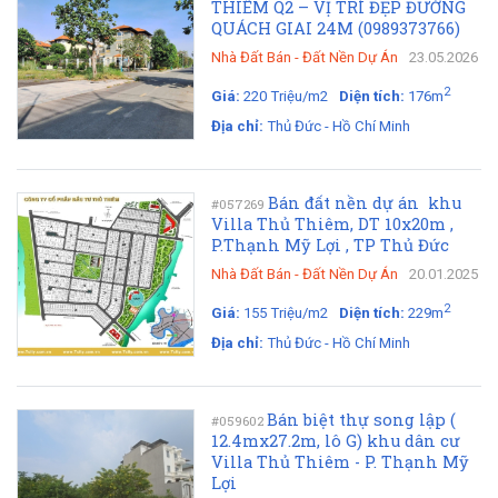
THIÊM Q2 – VỊ TRÍ ĐẸP ĐƯỜNG
QUÁCH GIAI 24M (0989373766)
Nhà Đất Bán
-
Đất Nền Dự Án
23.05.2026
2
Giá:
220 Triệu/m2
Diện tích:
176m
Địa chỉ:
Thủ Đức - Hồ Chí Minh
Bán đất nền dự án khu
#057269
Villa Thủ Thiêm, DT 10x20m ,
P.Thạnh Mỹ Lợi , TP Thủ Đức
Nhà Đất Bán
-
Đất Nền Dự Án
20.01.2025
2
Giá:
155 Triệu/m2
Diện tích:
229m
Địa chỉ:
Thủ Đức - Hồ Chí Minh
Bán biệt thự song lập (
#059602
12.4mx27.2m, lô G) khu dân cư
Villa Thủ Thiêm - P. Thạnh Mỹ
Lợi