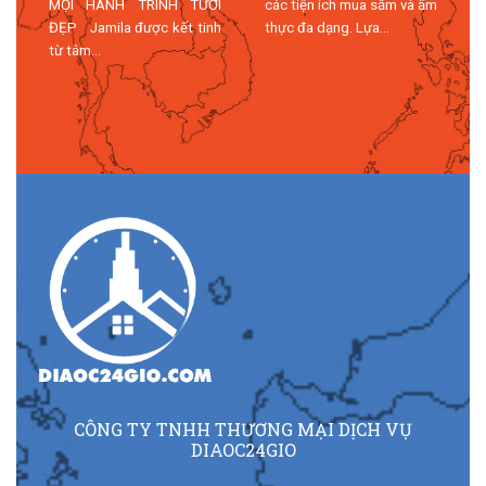
MỌI HÀNH TRÌNH TƯƠI
các tiện ích mua sắm và ẩm
n
ĐẸP Jamila được kết tinh
thực đa dạng. Lựa...
n
từ tâm...
n
CÔNG TY TNHH THƯƠNG MẠI DỊCH VỤ
DIAOC24GIO