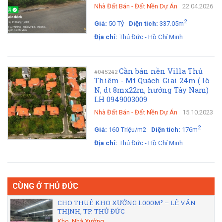
Nhà Đất Bán
-
Đất Nền Dự Án
22.04.2026
2
Giá:
50 Tỷ
Diện tích:
337.05m
Địa chỉ:
Thủ Đức - Hồ Chí Minh
Cần bán nền Villa Thủ
#045242
Thiêm - Mt Quách Giai 24m ( lô
N, dt 8mx22m, hướng Tây Nam)
LH 0949003009
Nhà Đất Bán
-
Đất Nền Dự Án
15.10.2023
2
Giá:
160 Triệu/m2
Diện tích:
176m
Địa chỉ:
Thủ Đức - Hồ Chí Minh
CÙNG Ở THỦ ĐỨC
CHO THUÊ KHO XƯỞNG 1.000M² – LÊ VĂN
THỊNH, TP. THỦ ĐỨC
Kho, Nhà Xưởng