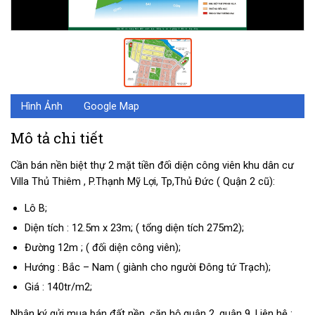
Hình Ảnh
Google Map
Mô tả chi tiết
Cần bán nền biệt thự 2 mặt tiền đối diện công viên khu dân cư
Villa Thủ Thiêm , P.Thạnh Mỹ Lợi, Tp,Thủ Đức ( Quận 2 cũ):
Lô B;
Diện tích : 12.5m x 23m; ( tổng diện tích 275m2);
Đường 12m ; ( đối diện công viên);
Hướng : Bắc – Nam ( giành cho người Đông tứ Trạch);
Giá : 140tr/m2;
Nhận ký gửi mua bán đất nền, căn hộ quận 2, quận 9. Liên hệ :