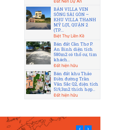
Đất Nền Dự Án
BÁN VILLA VEN
SÔNG SÀI GÒN –
KHU VILLA THẠNH
MỸ LỢI, QUẬN 2
(TP....
Biệt Thự Liền Kề
Bán đất Cần Thơ P.
An Bình diện tích
580m2 có thổ cư, tìm
khách...
Đất hiện hữu
Bán đất khu Thảo
Điền đường Trần
Văn Sắc Q2, diện tích
519,3m2 thích hợp...
Đất hiện hữu