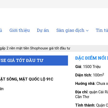
ủ
Giới thiệu
Dự án
Sàn giao dịch
Tin t
gấp 2 nền mặt tiền Shophouse giá tốt đầu tư
ĐẶC ĐIỂM NỔI
SE GIÁ TỐT ĐẦU TƯ
Giá:
1500 Triệu
2
Diện tích:
100m
ẶT SÔNG, MẶT QUỐC LỘ 91C
Hướng nhà:
Chưa x
nền
Địa chỉ:
quận Cái R
Cần Thơ
Tỉnh thành:
Quận C