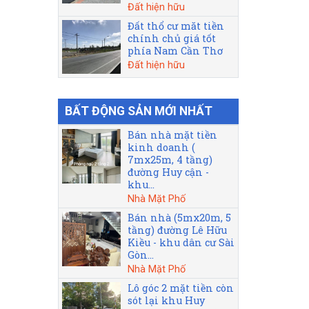
Đất hiện hữu
Đất thổ cư măt tiền
chính chủ giá tốt
phía Nam Cần Thơ
Đất hiện hữu
BẤT ĐỘNG SẢN MỚI NHẤT
Bán nhà mặt tiền
kinh doanh (
7mx25m, 4 tầng)
đường Huy cận -
khu...
Nhà Mặt Phố
Bán nhà (5mx20m, 5
tầng) đường Lê Hữu
Kiều - khu dân cư Sài
Gòn...
Nhà Mặt Phố
Lô góc 2 mặt tiền còn
sót lại khu Huy