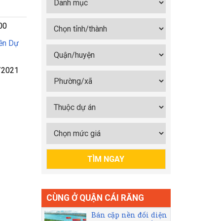
00
ền Dự
/2021
CÙNG Ở QUẬN CÁI RĂNG
Bán cặp nền đối diện