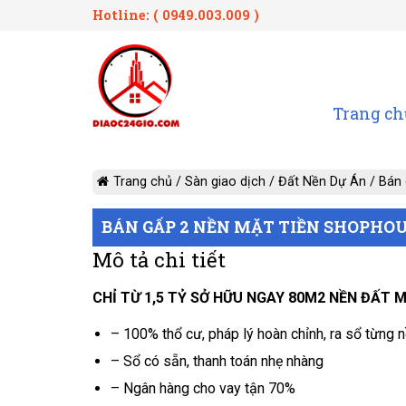
Hotline: ( 0949.003.009 )
Trang ch
Trang chủ
/
Sàn giao dịch
/
Đất Nền Dự Án
/
Bán 
BÁN GẤP 2 NỀN MẶT TIỀN SHOPHOU
Mô tả chi tiết
CHỈ TỪ 1,5 TỶ
SỞ HỮU NGAY 80M2 NỀN ĐẤT M
– 100% thổ cư, pháp lý hoàn chỉnh, ra sổ từng 
– Sổ có sẵn, thanh toán nhẹ nhàng
– Ngân hàng cho vay tận 70%