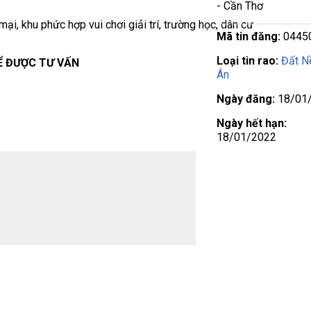
- Cần Thơ
ại, khu phức hợp vui chơi giải trí, trường học, dân cư
Mã tin đăng:
0445
Loại tin rao:
Đất N
Ể ĐƯỢC TƯ VẤN
Án
Ngày đăng:
18/01
Ngày hết hạn:
18/01/2022