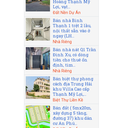
Hoàng Thạnh Mỹ
Lợi, vạt...
Đất Nền Dự Án
Bán nhà Bình
Thạnh 1 trệt 2 lầu,
nội thất sẵn vào ở
ngay (LH...
Nhà Riêng
Bán nhà nát Q1 Trần
Đình Xu, có dòng
tiền cho thuê ổn
định, tìm...
Nhà Riêng
Bán biệt thự phong
cách địa Trung Hải
khu Villa Cao cấp
Thạnh Mỹ Lợi,...
Biệt Thự Liền Kề
Bán đất ( 5mx20m,
xây dựng 5 tầng,
đường 37) khu dân
cư An Phú...