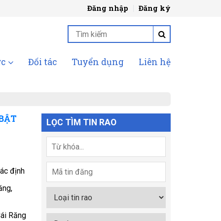
Đăng nhập
Đăng ký
ức
Đối tác
Tuyển dụng
Liên hệ
 BẬT
LỌC TÌM TIN RAO
ác định
ăng,
ái Răng