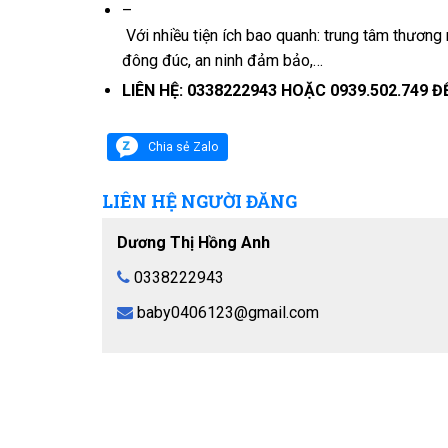
–
Với nhiều tiện ích bao quanh: trung tâm thương m
đông đúc, an ninh đảm bảo,…
LIÊN HỆ: 0338222943
HOẶC 0939.502.749
Đ
Chia sẻ Zalo
LIÊN HỆ NGƯỜI ĐĂNG
Dương Thị Hồng Anh
0338222943
baby0406123@gmail.com